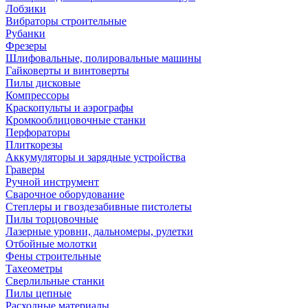
Лобзики
Вибраторы строительные
Рубанки
Фрезеры
Шлифовальные, полировальные машины
Гайковерты и винтоверты
Пилы дисковые
Компрессоры
Краскопульты и аэрографы
Кромкооблицовочные станки
Перфораторы
Плиткорезы
Аккумуляторы и зарядные устройства
Граверы
Ручной инструмент
Сварочное оборудование
Степлеры и гвоздезабивные пистолеты
Пилы торцовочные
Лазерные уровни, дальномеры, рулетки
Отбойные молотки
Фены строительные
Тахеометры
Сверлильные станки
Пилы цепные
Расходные материалы