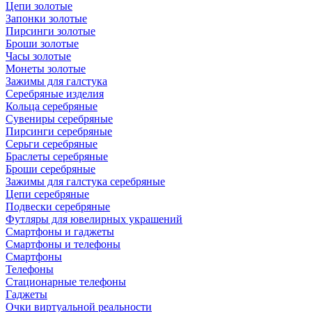
Цепи золотые
Запонки золотые
Пирсинги золотые
Броши золотые
Часы золотые
Монеты золотые
Зажимы для галстука
Серебряные изделия
Кольца серебряные
Сувениры серебряные
Пирсинги серебряные
Серьги серебряные
Браслеты серебряные
Броши серебряные
Зажимы для галстука серебряные
Цепи серебряные
Подвески серебряные
Футляры для ювелирных украшений
Смартфоны и гаджеты
Смартфоны и телефоны
Смартфоны
Телефоны
Стационарные телефоны
Гаджеты
Очки виртуальной реальности