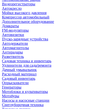
Видеорегистраторы
Автокресло
Мойки высокого давления
Компрессор автомобильный
Дополнительное оборудование
Домкраты
FM-модуляторы
Автовизитки
Пуско-зарядные устройства
Автодержатели
Автомагнитолы
Антирадары
Разветвитель
Садовая техника и инвентарь
Удлинители для сада/ремонта
Дачный умывальник
Расходный материал
Садовый инвентарь
Опрыскиватели
Генераторы
Мотоблоки и культиваторы
Мотобуры
Насосы и насосные станции
Снегоуборочная техника