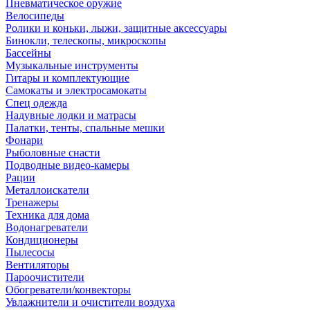
Пневматическое оружие
Велосипеды
Ролики и коньки, лыжи, защитные аксессуары
Бинокли, телескопы, микроскопы
Бассейны
Музыкальные инструменты
Гитары и комплектующие
Самокаты и электросамокаты
Спец одежда
Надувные лодки и матрасы
Палатки, тенты, спальные мешки
Фонари
Рыболовные снасти
Подводные видео-камеры
Рации
Металлоискатели
Тренажеры
Техника для дома
Водонагреватели
Кондиционеры
Пылесосы
Вентиляторы
Пароочистители
Обогреватели/конвекторы
Увлажнители и очистители воздуха