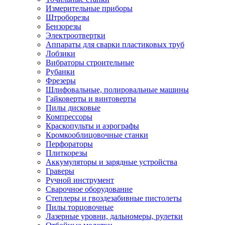
Измерительные приборы
Штроборезы
Бензорезы
Электроотвертки
Аппараты для сварки пластиковых труб
Лобзики
Вибраторы строительные
Рубанки
Фрезеры
Шлифовальные, полировальные машины
Гайковерты и винтоверты
Пилы дисковые
Компрессоры
Краскопульты и аэрографы
Кромкооблицовочные станки
Перфораторы
Плиткорезы
Аккумуляторы и зарядные устройства
Граверы
Ручной инструмент
Сварочное оборудование
Степлеры и гвоздезабивные пистолеты
Пилы торцовочные
Лазерные уровни, дальномеры, рулетки