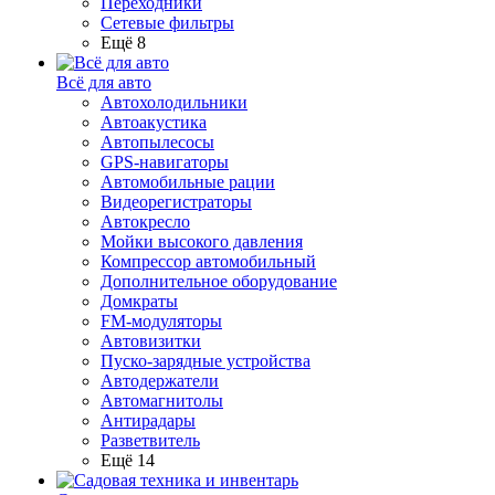
Переходники
Сетевые фильтры
Ещё 8
Всё для авто
Автохолодильники
Автоакустика
Автопылесосы
GPS-навигаторы
Автомобильные рации
Видеорегистраторы
Автокресло
Мойки высокого давления
Компрессор автомобильный
Дополнительное оборудование
Домкраты
FM-модуляторы
Автовизитки
Пуско-зарядные устройства
Автодержатели
Автомагнитолы
Антирадары
Разветвитель
Ещё 14