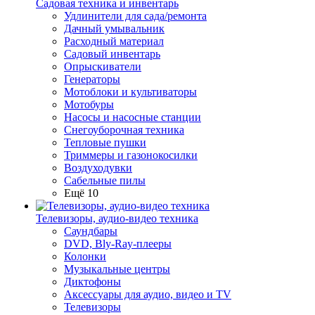
Садовая техника и инвентарь
Удлинители для сада/ремонта
Дачный умывальник
Расходный материал
Садовый инвентарь
Опрыскиватели
Генераторы
Мотоблоки и культиваторы
Мотобуры
Насосы и насосные станции
Снегоуборочная техника
Тепловые пушки
Триммеры и газонокосилки
Воздуходувки
Сабельные пилы
Ещё 10
Телевизоры, аудио-видео техника
Саундбары
DVD, Bly-Ray-плееры
Колонки
Музыкальные центры
Диктофоны
Аксессуары для аудио, видео и TV
Телевизоры