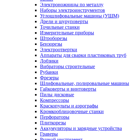
Электроножницы по металлу
Наборы электроинструментов
Углошлифовальные машины (УШМ)
Дрели и шуруповерты
Точильные станки
Измерительные приборы
Штроборезы
Бензорезы
Электроотвертки
Аппараты для сварки пластиковых труб
Лобзики
Вибраторы строительные
Рубанки
Фрезеры
Шлифовальные, полировальные машины
Гайковерты и винтоверты
Пилы дисковые
Компрессоры
Краскопульты и аэрографы
Кромкооблицовочные станки
Перфораторы
Плиткорезы
Аккумуляторы и зарядные устройства
Граверы
Ручной инструмент