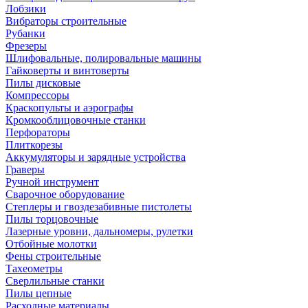
Лобзики
Вибраторы строительные
Рубанки
Фрезеры
Шлифовальные, полировальные машины
Гайковерты и винтоверты
Пилы дисковые
Компрессоры
Краскопульты и аэрографы
Кромкооблицовочные станки
Перфораторы
Плиткорезы
Аккумуляторы и зарядные устройства
Граверы
Ручной инструмент
Сварочное оборудование
Степлеры и гвоздезабивные пистолеты
Пилы торцовочные
Лазерные уровни, дальномеры, рулетки
Отбойные молотки
Фены строительные
Тахеометры
Сверлильные станки
Пилы цепные
Расходные материалы