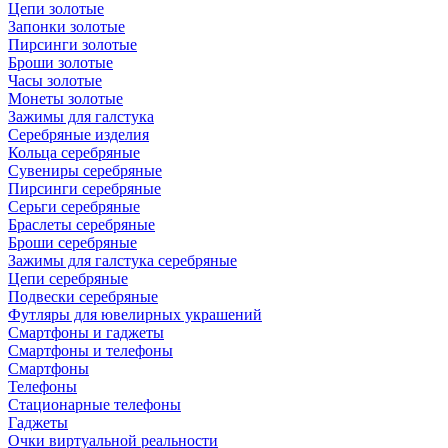
Цепи золотые
Запонки золотые
Пирсинги золотые
Броши золотые
Часы золотые
Монеты золотые
Зажимы для галстука
Серебряные изделия
Кольца серебряные
Сувениры серебряные
Пирсинги серебряные
Серьги серебряные
Браслеты серебряные
Броши серебряные
Зажимы для галстука серебряные
Цепи серебряные
Подвески серебряные
Футляры для ювелирных украшений
Смартфоны и гаджеты
Смартфоны и телефоны
Смартфоны
Телефоны
Стационарные телефоны
Гаджеты
Очки виртуальной реальности