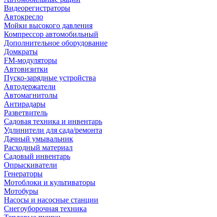
Видеорегистраторы
Автокресло
Мойки высокого давления
Компрессор автомобильный
Дополнительное оборудование
Домкраты
FM-модуляторы
Автовизитки
Пуско-зарядные устройства
Автодержатели
Автомагнитолы
Антирадары
Разветвитель
Садовая техника и инвентарь
Удлинители для сада/ремонта
Дачный умывальник
Расходный материал
Садовый инвентарь
Опрыскиватели
Генераторы
Мотоблоки и культиваторы
Мотобуры
Насосы и насосные станции
Снегоуборочная техника