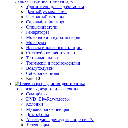
Садовая техника и инвентарь
Удлинители для сада/ремонта
Дачный умывальник
Расходный материал
Садовый инвентарь
Опрыскиватели
Генераторы
Мотоблоки и культиваторы
Мотобуры
Насосы и насосные станции
Снегоуборочная техника
Тепловые пушки
Триммеры и газонокосилки
Воздуходувки
Сабельные пилы
Ещё 10
Телевизоры, аудио-видео техника
Саундбары
DVD, Bly-Ray-плееры
Колонки
Музыкальные центры
Диктофоны
Аксессуары для аудио, видео и TV
Телевизоры