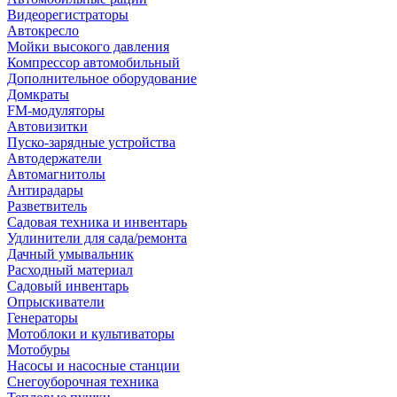
Видеорегистраторы
Автокресло
Мойки высокого давления
Компрессор автомобильный
Дополнительное оборудование
Домкраты
FM-модуляторы
Автовизитки
Пуско-зарядные устройства
Автодержатели
Автомагнитолы
Антирадары
Разветвитель
Садовая техника и инвентарь
Удлинители для сада/ремонта
Дачный умывальник
Расходный материал
Садовый инвентарь
Опрыскиватели
Генераторы
Мотоблоки и культиваторы
Мотобуры
Насосы и насосные станции
Снегоуборочная техника