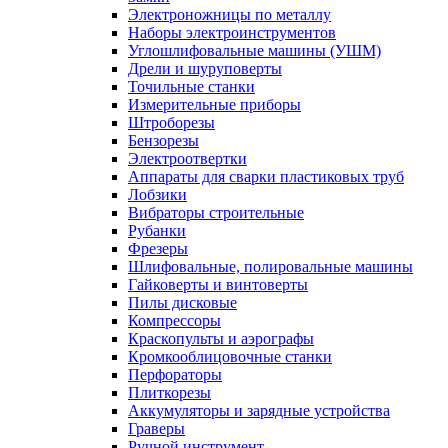
Электроножницы по металлу
Наборы электроинструментов
Углошлифовальные машины (УШМ)
Дрели и шуруповерты
Точильные станки
Измерительные приборы
Штроборезы
Бензорезы
Электроотвертки
Аппараты для сварки пластиковых труб
Лобзики
Вибраторы строительные
Рубанки
Фрезеры
Шлифовальные, полировальные машины
Гайковерты и винтоверты
Пилы дисковые
Компрессоры
Краскопульты и аэрографы
Кромкооблицовочные станки
Перфораторы
Плиткорезы
Аккумуляторы и зарядные устройства
Граверы
Ручной инструмент