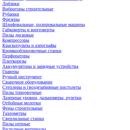
Лобзики
Вибраторы строительные
Рубанки
Фрезеры
Шлифовальные, полировальные машины
Гайковерты и винтоверты
Пилы дисковые
Компрессоры
Краскопульты и аэрографы
Кромкооблицовочные станки
Перфораторы
Плиткорезы
Аккумуляторы и зарядные устройства
Граверы
Ручной инструмент
Сварочное оборудование
Степлеры и гвоздезабивные пистолеты
Пилы торцовочные
Лазерные уровни, дальномеры, рулетки
Отбойные молотки
Фены строительные
Тахеометры
Сверлильные станки
Пилы цепные
Расходные материалы