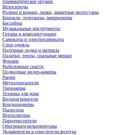
Пневматическое оружие
Велосипеды
Ролики и коньки, лыжи, защитные аксессуары
Бинокли, телескопы, микроскопы
Бассейны
Музыкальные инструменты
Гитары и комплектующие
Самокаты и электросамокаты
Спец одежда
Надувные лодки и матрасы
Палатки, тенты, спальные мешки
Фонари
Рыболовные снасти
Подводные видео-камеры
Рации
Металлоискатели
Тренажеры
Техника для дома
Водонагреватели
Кондиционеры
Пылесосы
Вентиляторы
Пароочистители
Обогреватели/конвекторы
Увлажнители и очистители воздуха