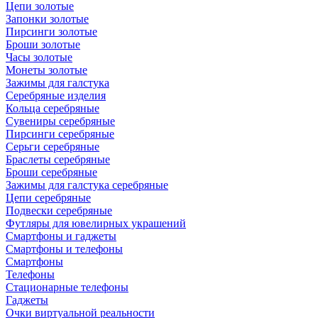
Цепи золотые
Запонки золотые
Пирсинги золотые
Броши золотые
Часы золотые
Монеты золотые
Зажимы для галстука
Серебряные изделия
Кольца серебряные
Сувениры серебряные
Пирсинги серебряные
Серьги серебряные
Браслеты серебряные
Броши серебряные
Зажимы для галстука серебряные
Цепи серебряные
Подвески серебряные
Футляры для ювелирных украшений
Смартфоны и гаджеты
Смартфоны и телефоны
Смартфоны
Телефоны
Стационарные телефоны
Гаджеты
Очки виртуальной реальности