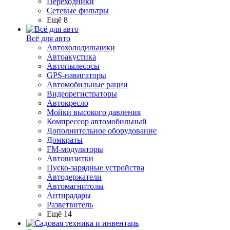
Переходники
Сетевые фильтры
Ещё 8
Всё для авто
Автохолодильники
Автоакустика
Автопылесосы
GPS-навигаторы
Автомобильные рации
Видеорегистраторы
Автокресло
Мойки высокого давления
Компрессор автомобильный
Дополнительное оборудование
Домкраты
FM-модуляторы
Автовизитки
Пуско-зарядные устройства
Автодержатели
Автомагнитолы
Антирадары
Разветвитель
Ещё 14