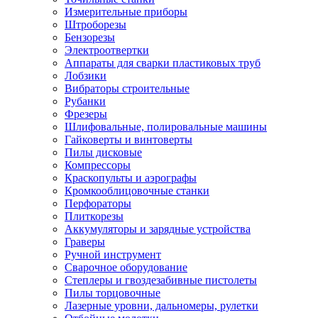
Измерительные приборы
Штроборезы
Бензорезы
Электроотвертки
Аппараты для сварки пластиковых труб
Лобзики
Вибраторы строительные
Рубанки
Фрезеры
Шлифовальные, полировальные машины
Гайковерты и винтоверты
Пилы дисковые
Компрессоры
Краскопульты и аэрографы
Кромкооблицовочные станки
Перфораторы
Плиткорезы
Аккумуляторы и зарядные устройства
Граверы
Ручной инструмент
Сварочное оборудование
Степлеры и гвоздезабивные пистолеты
Пилы торцовочные
Лазерные уровни, дальномеры, рулетки