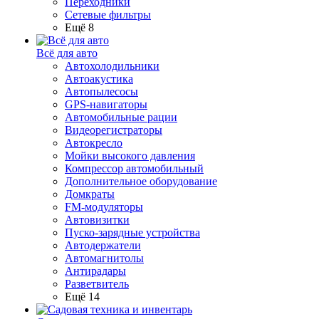
Переходники
Сетевые фильтры
Ещё 8
Всё для авто
Автохолодильники
Автоакустика
Автопылесосы
GPS-навигаторы
Автомобильные рации
Видеорегистраторы
Автокресло
Мойки высокого давления
Компрессор автомобильный
Дополнительное оборудование
Домкраты
FM-модуляторы
Автовизитки
Пуско-зарядные устройства
Автодержатели
Автомагнитолы
Антирадары
Разветвитель
Ещё 14