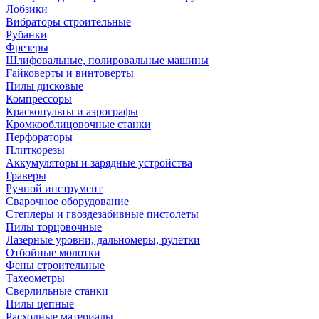
Лобзики
Вибраторы строительные
Рубанки
Фрезеры
Шлифовальные, полировальные машины
Гайковерты и винтоверты
Пилы дисковые
Компрессоры
Краскопульты и аэрографы
Кромкооблицовочные станки
Перфораторы
Плиткорезы
Аккумуляторы и зарядные устройства
Граверы
Ручной инструмент
Сварочное оборудование
Степлеры и гвоздезабивные пистолеты
Пилы торцовочные
Лазерные уровни, дальномеры, рулетки
Отбойные молотки
Фены строительные
Тахеометры
Сверлильные станки
Пилы цепные
Расходные материалы