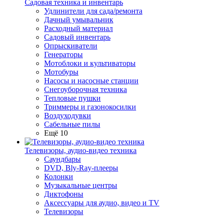
Садовая техника и инвентарь
Удлинители для сада/ремонта
Дачный умывальник
Расходный материал
Садовый инвентарь
Опрыскиватели
Генераторы
Мотоблоки и культиваторы
Мотобуры
Насосы и насосные станции
Снегоуборочная техника
Тепловые пушки
Триммеры и газонокосилки
Воздуходувки
Сабельные пилы
Ещё 10
Телевизоры, аудио-видео техника
Саундбары
DVD, Bly-Ray-плееры
Колонки
Музыкальные центры
Диктофоны
Аксессуары для аудио, видео и TV
Телевизоры