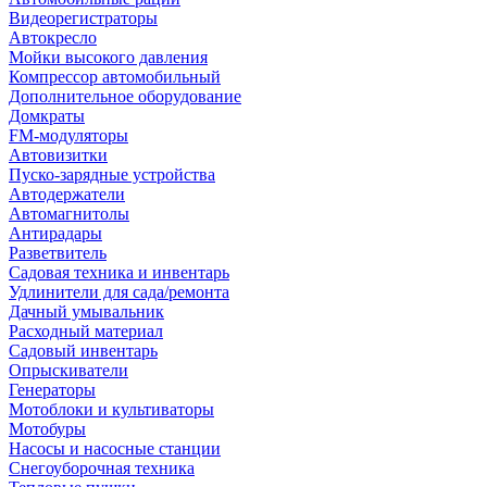
Видеорегистраторы
Автокресло
Мойки высокого давления
Компрессор автомобильный
Дополнительное оборудование
Домкраты
FM-модуляторы
Автовизитки
Пуско-зарядные устройства
Автодержатели
Автомагнитолы
Антирадары
Разветвитель
Садовая техника и инвентарь
Удлинители для сада/ремонта
Дачный умывальник
Расходный материал
Садовый инвентарь
Опрыскиватели
Генераторы
Мотоблоки и культиваторы
Мотобуры
Насосы и насосные станции
Снегоуборочная техника