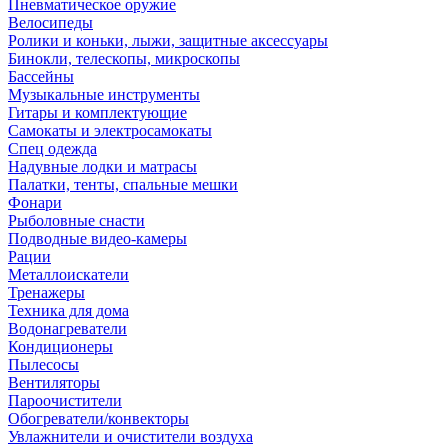
Пневматическое оружие
Велосипеды
Ролики и коньки, лыжи, защитные аксессуары
Бинокли, телескопы, микроскопы
Бассейны
Музыкальные инструменты
Гитары и комплектующие
Самокаты и электросамокаты
Спец одежда
Надувные лодки и матрасы
Палатки, тенты, спальные мешки
Фонари
Рыболовные снасти
Подводные видео-камеры
Рации
Металлоискатели
Тренажеры
Техника для дома
Водонагреватели
Кондиционеры
Пылесосы
Вентиляторы
Пароочистители
Обогреватели/конвекторы
Увлажнители и очистители воздуха