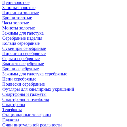
Цепи золотые
Запонки золотые
Пирсинги золотые
Броши золотые
Часы золотые
Монеты золотые
Зажимы для галстука
Серебряные изделия
Кольца серебряные
Сувениры серебряные
Пирсинги серебряные
Серьги серебряные
Браслеты серебряные
Броши серебряные
Зажимы для галстука серебряные
Цепи серебряные
Подвески серебряные
Футляры для ювелирных украшений
Смартфоны и гаджеты
Смартфоны и телефоны
Смартфоны
Телефоны
Стационарные телефоны
Гаджеты
Очки виртуальной реальности