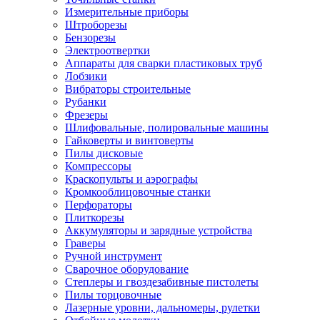
Измерительные приборы
Штроборезы
Бензорезы
Электроотвертки
Аппараты для сварки пластиковых труб
Лобзики
Вибраторы строительные
Рубанки
Фрезеры
Шлифовальные, полировальные машины
Гайковерты и винтоверты
Пилы дисковые
Компрессоры
Краскопульты и аэрографы
Кромкооблицовочные станки
Перфораторы
Плиткорезы
Аккумуляторы и зарядные устройства
Граверы
Ручной инструмент
Сварочное оборудование
Степлеры и гвоздезабивные пистолеты
Пилы торцовочные
Лазерные уровни, дальномеры, рулетки