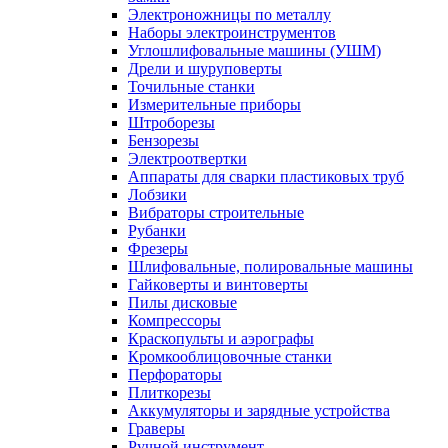
Электроножницы по металлу
Наборы электроинструментов
Углошлифовальные машины (УШМ)
Дрели и шуруповерты
Точильные станки
Измерительные приборы
Штроборезы
Бензорезы
Электроотвертки
Аппараты для сварки пластиковых труб
Лобзики
Вибраторы строительные
Рубанки
Фрезеры
Шлифовальные, полировальные машины
Гайковерты и винтоверты
Пилы дисковые
Компрессоры
Краскопульты и аэрографы
Кромкооблицовочные станки
Перфораторы
Плиткорезы
Аккумуляторы и зарядные устройства
Граверы
Ручной инструмент