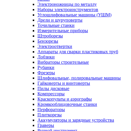
Электроножницы по металлу
Наборы электроинструментов
Углошлифовальные машины (УШМ)
Дрели и шуруповерты
Точильные станки
Измерительные приборы
Штроборезы
Бензорезы
Электроотвертки
Аппараты для сварки пластиковых труб
Лобзики
Вибраторы строительные
Рубанки
Фрезеры
Шлифовальные, полировальные машины
Гайковерты и винтоверты
Пилы дисковые
Компрессоры
Краскопульты и аэрографы
Кромкооблицовочные станки
Перфораторы
Плиткорезы
Аккумуляторы и зарядные устройства
Граверы
Ручной инструмент