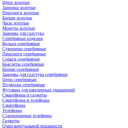
Цепи золотые
Запонки золотые
Пирсинги золотые
Броши золотые
Часы золотые
Монеты золотые
Зажимы для галстука
Серебряные изделия
Кольца серебряные
Сувениры серебряные
Пирсинги серебряные
Серьги серебряные
Браслеты серебряные
Броши серебряные
Зажимы для галстука серебряные
Цепи серебряные
Подвески серебряные
Футляры для ювелирных украшений
Смартфоны и гаджеты
Смартфоны и телефоны
Смартфоны
Телефоны
Стационарные телефоны
Гаджеты
Очки виртуальной реальности