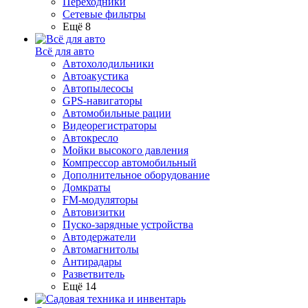
Переходники
Сетевые фильтры
Ещё 8
Всё для авто
Автохолодильники
Автоакустика
Автопылесосы
GPS-навигаторы
Автомобильные рации
Видеорегистраторы
Автокресло
Мойки высокого давления
Компрессор автомобильный
Дополнительное оборудование
Домкраты
FM-модуляторы
Автовизитки
Пуско-зарядные устройства
Автодержатели
Автомагнитолы
Антирадары
Разветвитель
Ещё 14