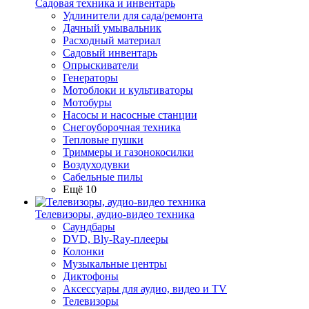
Садовая техника и инвентарь
Удлинители для сада/ремонта
Дачный умывальник
Расходный материал
Садовый инвентарь
Опрыскиватели
Генераторы
Мотоблоки и культиваторы
Мотобуры
Насосы и насосные станции
Снегоуборочная техника
Тепловые пушки
Триммеры и газонокосилки
Воздуходувки
Сабельные пилы
Ещё 10
Телевизоры, аудио-видео техника
Саундбары
DVD, Bly-Ray-плееры
Колонки
Музыкальные центры
Диктофоны
Аксессуары для аудио, видео и TV
Телевизоры