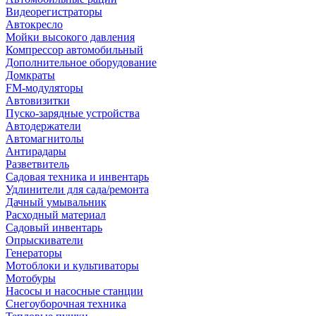
Видеорегистраторы
Автокресло
Мойки высокого давления
Компрессор автомобильный
Дополнительное оборудование
Домкраты
FM-модуляторы
Автовизитки
Пуско-зарядные устройства
Автодержатели
Автомагнитолы
Антирадары
Разветвитель
Садовая техника и инвентарь
Удлинители для сада/ремонта
Дачный умывальник
Расходный материал
Садовый инвентарь
Опрыскиватели
Генераторы
Мотоблоки и культиваторы
Мотобуры
Насосы и насосные станции
Снегоуборочная техника