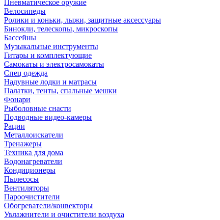
Пневматическое оружие
Велосипеды
Ролики и коньки, лыжи, защитные аксессуары
Бинокли, телескопы, микроскопы
Бассейны
Музыкальные инструменты
Гитары и комплектующие
Самокаты и электросамокаты
Спец одежда
Надувные лодки и матрасы
Палатки, тенты, спальные мешки
Фонари
Рыболовные снасти
Подводные видео-камеры
Рации
Металлоискатели
Тренажеры
Техника для дома
Водонагреватели
Кондиционеры
Пылесосы
Вентиляторы
Пароочистители
Обогреватели/конвекторы
Увлажнители и очистители воздуха