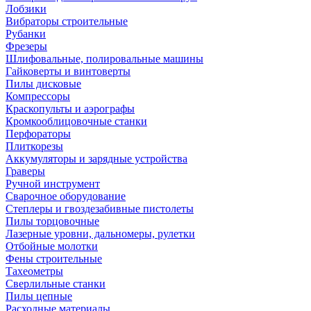
Лобзики
Вибраторы строительные
Рубанки
Фрезеры
Шлифовальные, полировальные машины
Гайковерты и винтоверты
Пилы дисковые
Компрессоры
Краскопульты и аэрографы
Кромкооблицовочные станки
Перфораторы
Плиткорезы
Аккумуляторы и зарядные устройства
Граверы
Ручной инструмент
Сварочное оборудование
Степлеры и гвоздезабивные пистолеты
Пилы торцовочные
Лазерные уровни, дальномеры, рулетки
Отбойные молотки
Фены строительные
Тахеометры
Сверлильные станки
Пилы цепные
Расходные материалы