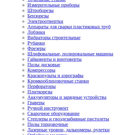
Измерительные приборы
Штроборезы
Бензорезы
Электроотвертки
Аппараты для сварки пластиковых труб
Лобзики
Вибраторы строительные
Рубанки
Фрезеры
Шлифовальные, полировальные машины
Гайковерты и винтоверты
Пилы дисковые
Компрессоры
Краскопульты и аэрографы
Кромкооблицовочные станки
Перфораторы
Плиткорезы
Аккумуляторы и зарядные устройства
Граверы
Ручной инструмент
Сварочное оборудование
Степлеры и гвоздезабивные пистолеты
Пилы торцовочные
Лазерные уровни, дальномеры, рулетки