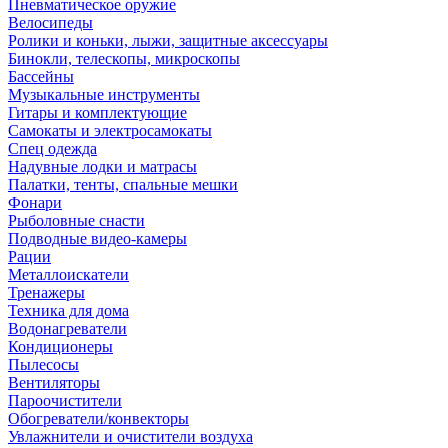
Пневматическое оружие
Велосипеды
Ролики и коньки, лыжи, защитные аксессуары
Бинокли, телескопы, микроскопы
Бассейны
Музыкальные инструменты
Гитары и комплектующие
Самокаты и электросамокаты
Спец одежда
Надувные лодки и матрасы
Палатки, тенты, спальные мешки
Фонари
Рыболовные снасти
Подводные видео-камеры
Рации
Металлоискатели
Тренажеры
Техника для дома
Водонагреватели
Кондиционеры
Пылесосы
Вентиляторы
Пароочистители
Обогреватели/конвекторы
Увлажнители и очистители воздуха