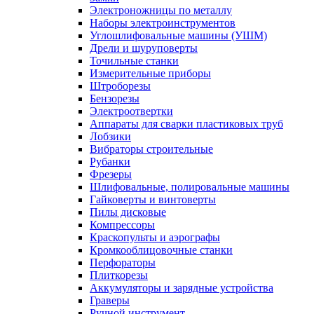
Электроножницы по металлу
Наборы электроинструментов
Углошлифовальные машины (УШМ)
Дрели и шуруповерты
Точильные станки
Измерительные приборы
Штроборезы
Бензорезы
Электроотвертки
Аппараты для сварки пластиковых труб
Лобзики
Вибраторы строительные
Рубанки
Фрезеры
Шлифовальные, полировальные машины
Гайковерты и винтоверты
Пилы дисковые
Компрессоры
Краскопульты и аэрографы
Кромкооблицовочные станки
Перфораторы
Плиткорезы
Аккумуляторы и зарядные устройства
Граверы
Ручной инструмент