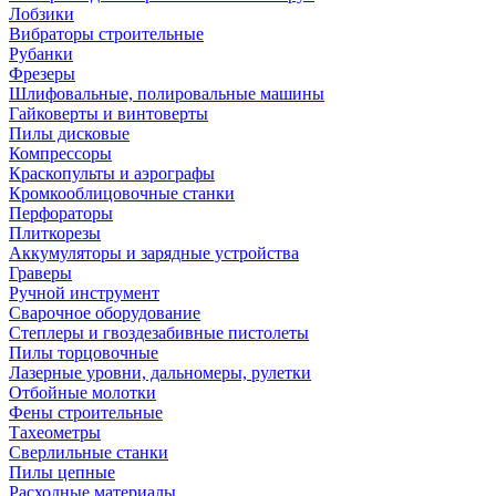
Лобзики
Вибраторы строительные
Рубанки
Фрезеры
Шлифовальные, полировальные машины
Гайковерты и винтоверты
Пилы дисковые
Компрессоры
Краскопульты и аэрографы
Кромкооблицовочные станки
Перфораторы
Плиткорезы
Аккумуляторы и зарядные устройства
Граверы
Ручной инструмент
Сварочное оборудование
Степлеры и гвоздезабивные пистолеты
Пилы торцовочные
Лазерные уровни, дальномеры, рулетки
Отбойные молотки
Фены строительные
Тахеометры
Сверлильные станки
Пилы цепные
Расходные материалы