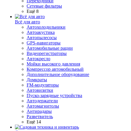
Переходники
Сетевые фильтры
Ещё 8
Всё для авто
Автохолодильники
Автоакустика
Автопылесосы
GPS-навигаторы
Автомобильные рации
Видеорегистраторы
Автокресло
Мойки высокого давления
Компрессор автомобильный
Дополнительное оборудование
Домкраты
FM-модуляторы
Автовизитки
Пуско-зарядные устройства
Автодержатели
Автомагнитолы
Антирадары
Разветвитель
Ещё 14