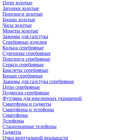
Цепи золотые
Запонки золотые
Пирсинги золотые
Броши золотые
Часы золотые
Монеты золотые
Зажимы для галстука
Серебряные изделия
Кольца серебряные
Сувениры серебряные
Пирсинги серебряные
Серьги серебряные
Браслеты серебряные
Броши серебряные
Зажимы для галстука серебряные
Цепи серебряные
Подвески серебряные
Футляры для ювелирных украшений
Смартфоны и гаджеты
Смартфоны и телефоны
Смартфоны
Телефоны
Стационарные телефоны
Гаджеты
Очки виртуальной реальности