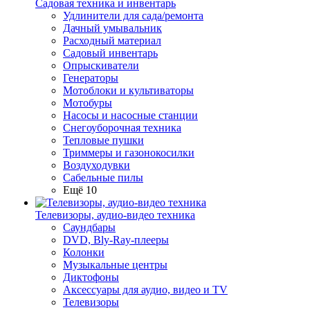
Садовая техника и инвентарь
Удлинители для сада/ремонта
Дачный умывальник
Расходный материал
Садовый инвентарь
Опрыскиватели
Генераторы
Мотоблоки и культиваторы
Мотобуры
Насосы и насосные станции
Снегоуборочная техника
Тепловые пушки
Триммеры и газонокосилки
Воздуходувки
Сабельные пилы
Ещё 10
Телевизоры, аудио-видео техника
Саундбары
DVD, Bly-Ray-плееры
Колонки
Музыкальные центры
Диктофоны
Аксессуары для аудио, видео и TV
Телевизоры