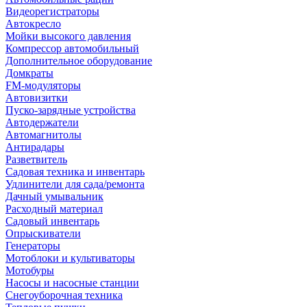
Видеорегистраторы
Автокресло
Мойки высокого давления
Компрессор автомобильный
Дополнительное оборудование
Домкраты
FM-модуляторы
Автовизитки
Пуско-зарядные устройства
Автодержатели
Автомагнитолы
Антирадары
Разветвитель
Садовая техника и инвентарь
Удлинители для сада/ремонта
Дачный умывальник
Расходный материал
Садовый инвентарь
Опрыскиватели
Генераторы
Мотоблоки и культиваторы
Мотобуры
Насосы и насосные станции
Снегоуборочная техника