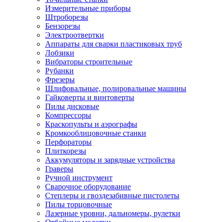
Измерительные приборы
Штроборезы
Бензорезы
Электроотвертки
Аппараты для сварки пластиковых труб
Лобзики
Вибраторы строительные
Рубанки
Фрезеры
Шлифовальные, полировальные машины
Гайковерты и винтоверты
Пилы дисковые
Компрессоры
Краскопульты и аэрографы
Кромкооблицовочные станки
Перфораторы
Плиткорезы
Аккумуляторы и зарядные устройства
Граверы
Ручной инструмент
Сварочное оборудование
Степлеры и гвоздезабивные пистолеты
Пилы торцовочные
Лазерные уровни, дальномеры, рулетки