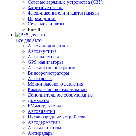
Сетевые зарядные устройства (СЗУ)
Защитные стекла
Флеш-накопители и карты памяти
Переходники
Сетевые фильтры
Ещё 8
Всё для авто
Автохолодильники
Автоакустика
Автопылесосы
GPS-навигаторы
Автомобильные рации
Видеорегистраторы
Автокресло
Мойки высокого давления
Компрессор автомобильный
Дополнительное оборудование
Домкраты
FM-модуляторы
Автовизитки
Пуско-зарядные устройства
Автодержатели
Автомагнитолы
Антирадары