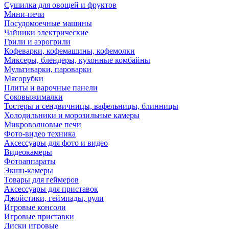
Сушилка для овощей и фруктов
Мини-печи
Посудомоечные машины
Чайники электрические
Грили и аэрогрили
Кофеварки, кофемашины, кофемолки
Миксеры, блендеры, кухонные комбайны
Мультиварки, пароварки
Мясорубки
Плиты и варочные панели
Соковыжималки
Тостеры и сендвичницы, вафельницы, блинницы
Холодильники и морозильные камеры
Микроволновые печи
Фото-видео техника
Аксессуары для фото и видео
Видеокамеры
Фотоаппараты
Экшн-камеры
Товары для геймеров
Аксессуары для приставок
Джойстики, геймпады, рули
Игровые консоли
Игровые приставки
Диски игровые