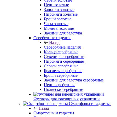
Серьги золотые
Цепи золотые
Запонки золотые
Пирсинги золотые
Броши золотые
Часы золотые
Монеты золотые
Зажимы для галстука
Серебряные изделия
Назад
Серебряные изделия
Кольца серебряные
Сувениры серебряные
Пирсинги серебряные
Серьги серебряные
Браслеты серебряные
Броши серебряные
Зажимы для галстука серебряные
Цепи серебряные
Подвески серебряные
Футляры для ювелирных украшений
Смартфоны и гаджеты
Назад
Смартфоны и гаджеты