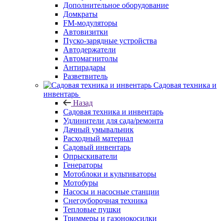
Дополнительное оборудование
Домкраты
FM-модуляторы
Автовизитки
Пуско-зарядные устройства
Автодержатели
Автомагнитолы
Антирадары
Разветвитель
Садовая техника и
инвентарь
Назад
Садовая техника и инвентарь
Удлинители для сада/ремонта
Дачный умывальник
Расходный материал
Садовый инвентарь
Опрыскиватели
Генераторы
Мотоблоки и культиваторы
Мотобуры
Насосы и насосные станции
Снегоуборочная техника
Тепловые пушки
Триммеры и газонокосилки