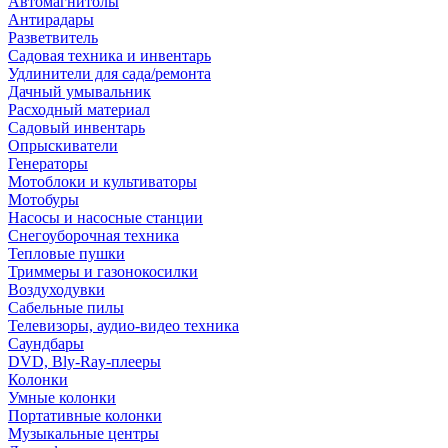
Автомагнитолы
Антирадары
Разветвитель
Садовая техника и инвентарь
Удлинители для сада/ремонта
Дачный умывальник
Расходный материал
Садовый инвентарь
Опрыскиватели
Генераторы
Мотоблоки и культиваторы
Мотобуры
Насосы и насосные станции
Снегоуборочная техника
Тепловые пушки
Триммеры и газонокосилки
Воздуходувки
Сабельные пилы
Телевизоры, аудио-видео техника
Саундбары
DVD, Bly-Ray-плееры
Колонки
Умные колонки
Портативные колонки
Музыкальные центры