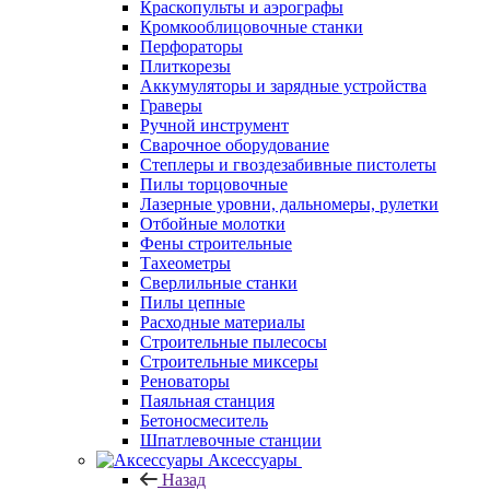
Краскопульты и аэрографы
Кромкооблицовочные станки
Перфораторы
Плиткорезы
Аккумуляторы и зарядные устройства
Граверы
Ручной инструмент
Сварочное оборудование
Степлеры и гвоздезабивные пистолеты
Пилы торцовочные
Лазерные уровни, дальномеры, рулетки
Отбойные молотки
Фены строительные
Тахеометры
Сверлильные станки
Пилы цепные
Расходные материалы
Строительные пылесосы
Строительные миксеры
Реноваторы
Паяльная станция
Бетоносмеситель
Шпатлевочные станции
Аксессуары
Назад