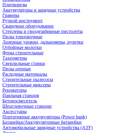
Плиткорезы
Аккумуляторы и зарядные устройства
Граверы
Ручной инструмент
Сварочное оборудование
Степлеры и гвоздезабивные пистолеты
Пилы торцовочные
Лазерные уровни, дальномеры, рулетки
Отбойные молотки
Фены строительные
Тахеометры
Сверлильные станки
Пилы цепные
Расходные материалы
Строительные пылесосы
Строительные миксеры
Реноваторы
Паяльная станция
Бетоносмеситель
Шпатлевочные станции
Аксессуары
Портативные аккумуляторы (Power bank)
Батарейки/Аккумуляторные батарейки
Автомобильные зарядные устройства (АЗУ)
Диски