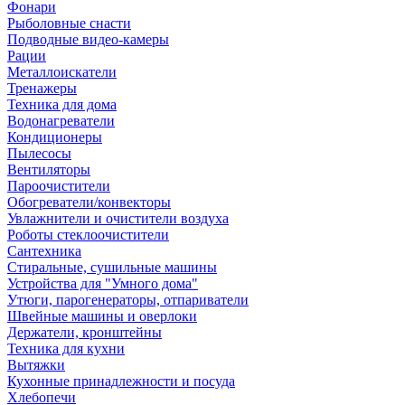
Фонари
Рыболовные снасти
Подводные видео-камеры
Рации
Металлоискатели
Тренажеры
Техника для дома
Водонагреватели
Кондиционеры
Пылесосы
Вентиляторы
Пароочистители
Обогреватели/конвекторы
Увлажнители и очистители воздуха
Роботы стеклоочистители
Сантехника
Стиральные, сушильные машины
Устройства для "Умного дома"
Утюги, парогенераторы, отпариватели
Швейные машины и оверлоки
Держатели, кронштейны
Техника для кухни
Вытяжки
Кухонные принадлежности и посуда
Хлебопечи