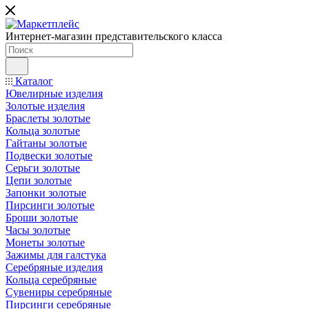
Интернет-магазин представительского класса
Каталог
Ювелирные изделия
Золотые изделия
Браслеты золотые
Кольца золотые
Гайтаны золотые
Подвески золотые
Серьги золотые
Цепи золотые
Запонки золотые
Пирсинги золотые
Броши золотые
Часы золотые
Монеты золотые
Зажимы для галстука
Серебряные изделия
Кольца серебряные
Сувениры серебряные
Пирсинги серебряные