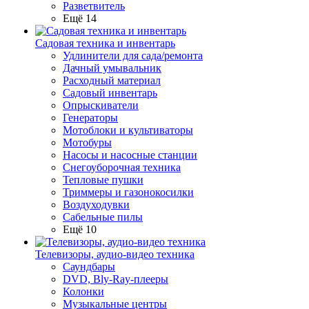
Разветвитель
Ещё 14
Садовая техника и инвентарь
Удлинители для сада/ремонта
Дачный умывальник
Расходный материал
Садовый инвентарь
Опрыскиватели
Генераторы
Мотоблоки и культиваторы
Мотобуры
Насосы и насосные станции
Снегоуборочная техника
Тепловые пушки
Триммеры и газонокосилки
Воздуходувки
Сабельные пилы
Ещё 10
Телевизоры, аудио-видео техника
Саундбары
DVD, Bly-Ray-плееры
Колонки
Музыкальные центры