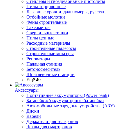
Степлеры и гвоздезабивные пистолеты
Пилы торцовочные
Лазерные уровни, дальномеры, рулетки
Отбойные молотки
Фены строительные
Тахеометры
Сверлильные станки
Пилы цепные
Расходные материалы
Строительные пылесосы
Строительные миксеры
Реноваторы
Паяльная станция
Бетоносмеситель
Шпатлевочные станции
Ещё 40
Аксессуары
Портативные аккумуляторы (Power bank)
Батарейки/Аккумуляторные батарейки
Автомобильные зарядные устройства (АЗУ)
Диски
Кабели
Держатели для телефонов
Чехлы для смартфонов