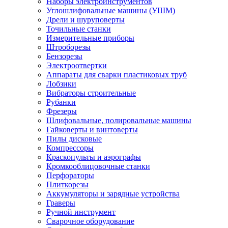
Наборы электроинструментов
Углошлифовальные машины (УШМ)
Дрели и шуруповерты
Точильные станки
Измерительные приборы
Штроборезы
Бензорезы
Электроотвертки
Аппараты для сварки пластиковых труб
Лобзики
Вибраторы строительные
Рубанки
Фрезеры
Шлифовальные, полировальные машины
Гайковерты и винтоверты
Пилы дисковые
Компрессоры
Краскопульты и аэрографы
Кромкооблицовочные станки
Перфораторы
Плиткорезы
Аккумуляторы и зарядные устройства
Граверы
Ручной инструмент
Сварочное оборудование