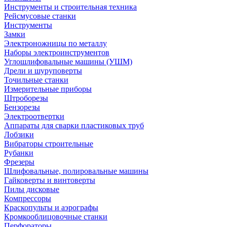
Инструменты и строительная техника
Рейсмусовые станки
Инструменты
Замки
Электроножницы по металлу
Наборы электроинструментов
Углошлифовальные машины (УШМ)
Дрели и шуруповерты
Точильные станки
Измерительные приборы
Штроборезы
Бензорезы
Электроотвертки
Аппараты для сварки пластиковых труб
Лобзики
Вибраторы строительные
Рубанки
Фрезеры
Шлифовальные, полировальные машины
Гайковерты и винтоверты
Пилы дисковые
Компрессоры
Краскопульты и аэрографы
Кромкооблицовочные станки
Перфораторы