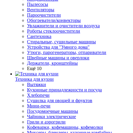
Пылесосы
Вентиляторы
Пароочистители
Обогреватели/конвекторы
Увлажнители и очистители воздуха
Роботы стеклоочистители
Сантехника
Стиральные, сушильные машины
Устройства для "Умного дома"
Утюги, парогенераторы, отпариватели
Швейные машины и оверлоки
Держатели, кронштейны
Ещё 10
Техника для кухни
Вытяжки
Кухонные принадлежности и посуда
Хлебопечи
Сушилка для овощей и фруктов
Мини-печи
Посудомоечные машины
Чайники электрические
Грили и аэрогрили
Кофеварки, кофемашины, кофемолки
Миксеры, блендеры, кухонные комбайны