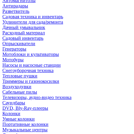
Автомагнитолы
Антирадары
Разветвитель
Садовая техника и инвентарь
Удлинители для сада/ремонта
Дачный умывальник
Расходный материал
Садовый инвентарь
Опрыскиватели
Генераторы
Мотоблоки и культиваторы
Мотобуры
Насосы и насосные станции
Снегоуборочная техника
Тепловые пушки
Триммеры и газонокосилки
Воздуходувки
Сабельные пилы
Телевизоры, аудио-видео техника
Саундбары
DVD, Bly-Ray-плееры
Колонки
Умные колонки
Портативные колонки
Музыкальные центры