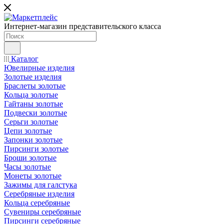
Интернет-магазин представительского класса
Каталог
Ювелирные изделия
Золотые изделия
Браслеты золотые
Кольца золотые
Гайтаны золотые
Подвески золотые
Серьги золотые
Цепи золотые
Запонки золотые
Пирсинги золотые
Броши золотые
Часы золотые
Монеты золотые
Зажимы для галстука
Серебряные изделия
Кольца серебряные
Сувениры серебряные
Пирсинги серебряные