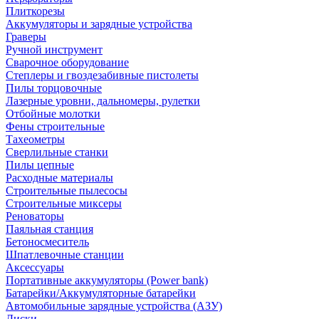
Плиткорезы
Аккумуляторы и зарядные устройства
Граверы
Ручной инструмент
Сварочное оборудование
Степлеры и гвоздезабивные пистолеты
Пилы торцовочные
Лазерные уровни, дальномеры, рулетки
Отбойные молотки
Фены строительные
Тахеометры
Сверлильные станки
Пилы цепные
Расходные материалы
Строительные пылесосы
Строительные миксеры
Реноваторы
Паяльная станция
Бетоносмеситель
Шпатлевочные станции
Аксессуары
Портативные аккумуляторы (Power bank)
Батарейки/Аккумуляторные батарейки
Автомобильные зарядные устройства (АЗУ)
Диски