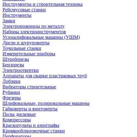
Инструменты и строительная техника
Рейсмусовые станки
Инструменты
Замки
Электроножницы по металлу
Наборы электроинструментов
Углошлифовальные машины (УШМ)
Дрели и шуруповерты
Точильные станки
Измерительные приборы
Штроборезы
Бензорезы
Электроотвертки
Аппараты для сварки пластиковых труб
Лобзики
Вибраторы строительные
Рубанки
Фрезеры
Шлифовальные, полировальные машины
Гайковерты и винтоверты
Пилы дисковые
Компрессоры
Краскопульты и аэрографы
Кромкооблицовочные станки
Перфораторы