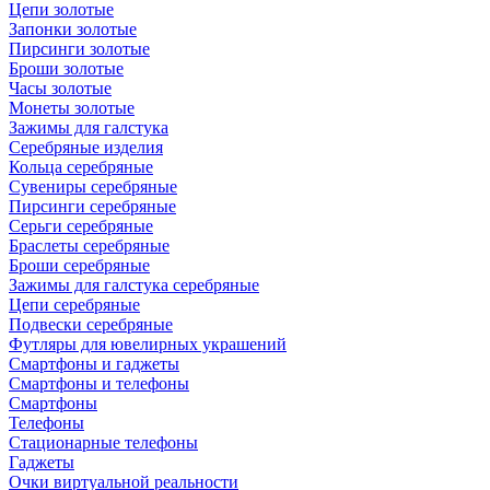
Цепи золотые
Запонки золотые
Пирсинги золотые
Броши золотые
Часы золотые
Монеты золотые
Зажимы для галстука
Серебряные изделия
Кольца серебряные
Сувениры серебряные
Пирсинги серебряные
Серьги серебряные
Браслеты серебряные
Броши серебряные
Зажимы для галстука серебряные
Цепи серебряные
Подвески серебряные
Футляры для ювелирных украшений
Смартфоны и гаджеты
Смартфоны и телефоны
Смартфоны
Телефоны
Стационарные телефоны
Гаджеты
Очки виртуальной реальности