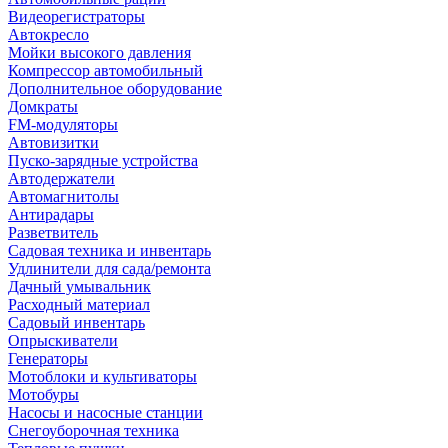
Видеорегистраторы
Автокресло
Мойки высокого давления
Компрессор автомобильный
Дополнительное оборудование
Домкраты
FM-модуляторы
Автовизитки
Пуско-зарядные устройства
Автодержатели
Автомагнитолы
Антирадары
Разветвитель
Садовая техника и инвентарь
Удлинители для сада/ремонта
Дачный умывальник
Расходный материал
Садовый инвентарь
Опрыскиватели
Генераторы
Мотоблоки и культиваторы
Мотобуры
Насосы и насосные станции
Снегоуборочная техника