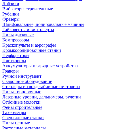
Лобзики
Вибраторы строительные
Рубанки
Фрезеры
Шлифовальные, полировальные машины
Гайковерты и винтоверты
Пилы дисковые
Компрессоры
Краскопульты и аэрографы
Кромкооблицовочные станки
Перфораторы
Плиткорезы
Аккумуляторы и зарядные устройства
Граверы
Ручной инструмент
Сварочное оборудование
Степлеры и гвоздезабивные пистолеты
Пилы торцовочные
Лазерные уровни, дальномеры, рулетки
Отбойные молотки
Фены строительные
Тахеометры
Сверлильные станки
Пилы цепные
Расходные материалы