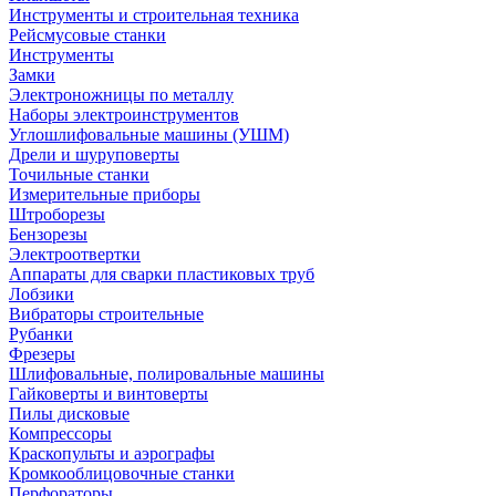
Инструменты и строительная техника
Рейсмусовые станки
Инструменты
Замки
Электроножницы по металлу
Наборы электроинструментов
Углошлифовальные машины (УШМ)
Дрели и шуруповерты
Точильные станки
Измерительные приборы
Штроборезы
Бензорезы
Электроотвертки
Аппараты для сварки пластиковых труб
Лобзики
Вибраторы строительные
Рубанки
Фрезеры
Шлифовальные, полировальные машины
Гайковерты и винтоверты
Пилы дисковые
Компрессоры
Краскопульты и аэрографы
Кромкооблицовочные станки
Перфораторы