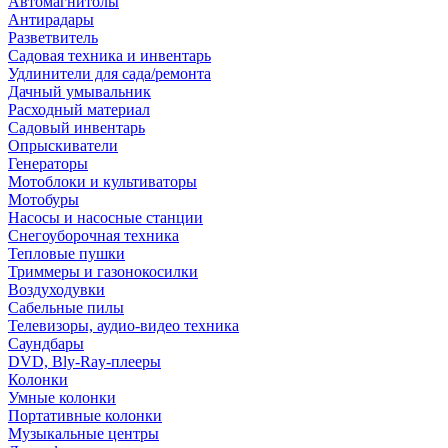
Автомагнитолы
Антирадары
Разветвитель
Садовая техника и инвентарь
Удлинители для сада/ремонта
Дачный умывальник
Расходный материал
Садовый инвентарь
Опрыскиватели
Генераторы
Мотоблоки и культиваторы
Мотобуры
Насосы и насосные станции
Снегоуборочная техника
Тепловые пушки
Триммеры и газонокосилки
Воздуходувки
Сабельные пилы
Телевизоры, аудио-видео техника
Саундбары
DVD, Bly-Ray-плееры
Колонки
Умные колонки
Портативные колонки
Музыкальные центры