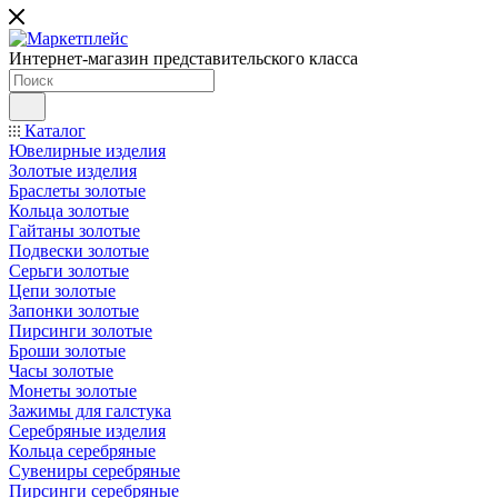
Интернет-магазин представительского класса
Каталог
Ювелирные изделия
Золотые изделия
Браслеты золотые
Кольца золотые
Гайтаны золотые
Подвески золотые
Серьги золотые
Цепи золотые
Запонки золотые
Пирсинги золотые
Броши золотые
Часы золотые
Монеты золотые
Зажимы для галстука
Серебряные изделия
Кольца серебряные
Сувениры серебряные
Пирсинги серебряные