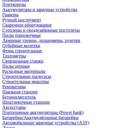
Плиткорезы
Аккумуляторы и зарядные устройства
Граверы
Ручной инструмент
Сварочное оборудование
Степлеры и гвоздезабивные пистолеты
Пилы торцовочные
Лазерные уровни, дальномеры, рулетки
Отбойные молотки
Фены строительные
Тахеометры
Сверлильные станки
Пилы цепные
Расходные материалы
Строительные пылесосы
Строительные миксеры
Реноваторы
Паяльная станция
Бетоносмеситель
Шпатлевочные станции
Аксессуары
Портативные аккумуляторы (Power bank)
Батарейки/Аккумуляторные батарейки
Автомобильные зарядные устройства (АЗУ)
Диски