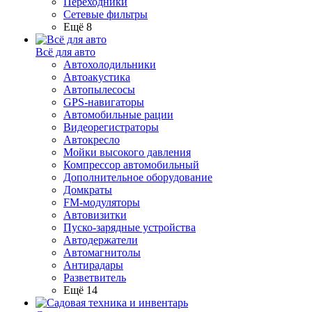
Переходники
Сетевые фильтры
Ещё 8
Всё для авто
Автохолодильники
Автоакустика
Автопылесосы
GPS-навигаторы
Автомобильные рации
Видеорегистраторы
Автокресло
Мойки высокого давления
Компрессор автомобильный
Дополнительное оборудование
Домкраты
FM-модуляторы
Автовизитки
Пуско-зарядные устройства
Автодержатели
Автомагнитолы
Антирадары
Разветвитель
Ещё 14