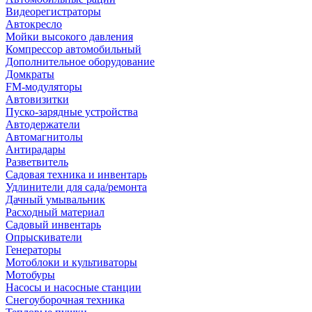
Видеорегистраторы
Автокресло
Мойки высокого давления
Компрессор автомобильный
Дополнительное оборудование
Домкраты
FM-модуляторы
Автовизитки
Пуско-зарядные устройства
Автодержатели
Автомагнитолы
Антирадары
Разветвитель
Садовая техника и инвентарь
Удлинители для сада/ремонта
Дачный умывальник
Расходный материал
Садовый инвентарь
Опрыскиватели
Генераторы
Мотоблоки и культиваторы
Мотобуры
Насосы и насосные станции
Снегоуборочная техника