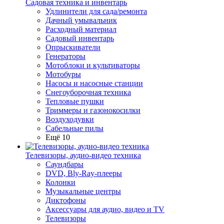
Садовая техника и инвентарь
Удлинители для сада/ремонта
Дачный умывальник
Расходный материал
Садовый инвентарь
Опрыскиватели
Генераторы
Мотоблоки и культиваторы
Мотобуры
Насосы и насосные станции
Снегоуборочная техника
Тепловые пушки
Триммеры и газонокосилки
Воздуходувки
Сабельные пилы
Ещё 10
Телевизоры, аудио-видео техника
Саундбары
DVD, Bly-Ray-плееры
Колонки
Музыкальные центры
Диктофоны
Аксессуары для аудио, видео и TV
Телевизоры