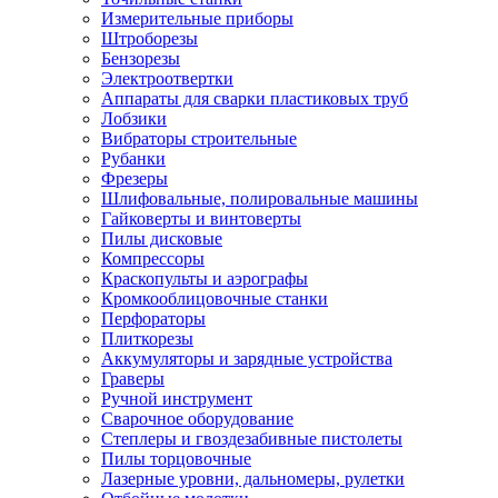
Измерительные приборы
Штроборезы
Бензорезы
Электроотвертки
Аппараты для сварки пластиковых труб
Лобзики
Вибраторы строительные
Рубанки
Фрезеры
Шлифовальные, полировальные машины
Гайковерты и винтоверты
Пилы дисковые
Компрессоры
Краскопульты и аэрографы
Кромкооблицовочные станки
Перфораторы
Плиткорезы
Аккумуляторы и зарядные устройства
Граверы
Ручной инструмент
Сварочное оборудование
Степлеры и гвоздезабивные пистолеты
Пилы торцовочные
Лазерные уровни, дальномеры, рулетки