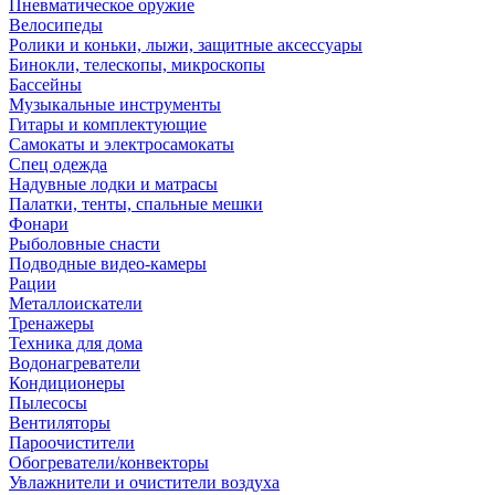
Пневматическое оружие
Велосипеды
Ролики и коньки, лыжи, защитные аксессуары
Бинокли, телескопы, микроскопы
Бассейны
Музыкальные инструменты
Гитары и комплектующие
Самокаты и электросамокаты
Спец одежда
Надувные лодки и матрасы
Палатки, тенты, спальные мешки
Фонари
Рыболовные снасти
Подводные видео-камеры
Рации
Металлоискатели
Тренажеры
Техника для дома
Водонагреватели
Кондиционеры
Пылесосы
Вентиляторы
Пароочистители
Обогреватели/конвекторы
Увлажнители и очистители воздуха