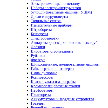
Электроножницы по металлу
Наборы электроинструментов
Углошлифовальные машины (УШМ)
Дрели и шуруповерты
Точильные станки
Измерительные приборы
Штроборезы
Бензорезы
Электроотвертки
Аппараты для сварки пластиковых труб
Лобзики
Вибраторы строительные
Рубанки
Фрезеры
Шлифовальные, полировальные машины
Гайковерты и винтоверты
Пилы дисковые
Компрессоры
Краскопульты и аэрографы
Кромкооблицовочные станки
Перфораторы
Плиткорезы
Аккумуляторы и зарядные устройства
Граверы
Ручной инструмент