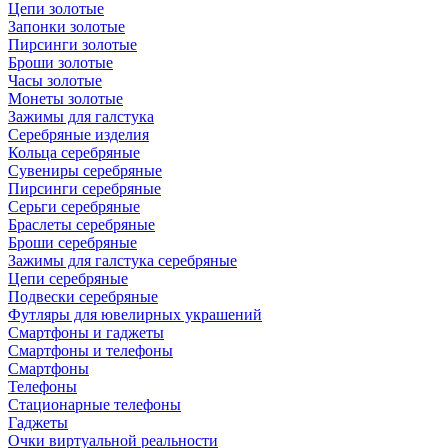
Цепи золотые
Запонки золотые
Пирсинги золотые
Броши золотые
Часы золотые
Монеты золотые
Зажимы для галстука
Серебряные изделия
Кольца серебряные
Сувениры серебряные
Пирсинги серебряные
Серьги серебряные
Браслеты серебряные
Броши серебряные
Зажимы для галстука серебряные
Цепи серебряные
Подвески серебряные
Футляры для ювелирных украшений
Смартфоны и гаджеты
Смартфоны и телефоны
Смартфоны
Телефоны
Стационарные телефоны
Гаджеты
Очки виртуальной реальности