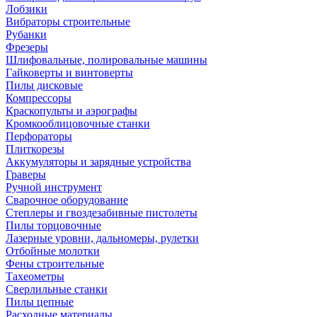
Лобзики
Вибраторы строительные
Рубанки
Фрезеры
Шлифовальные, полировальные машины
Гайковерты и винтоверты
Пилы дисковые
Компрессоры
Краскопульты и аэрографы
Кромкооблицовочные станки
Перфораторы
Плиткорезы
Аккумуляторы и зарядные устройства
Граверы
Ручной инструмент
Сварочное оборудование
Степлеры и гвоздезабивные пистолеты
Пилы торцовочные
Лазерные уровни, дальномеры, рулетки
Отбойные молотки
Фены строительные
Тахеометры
Сверлильные станки
Пилы цепные
Расходные материалы