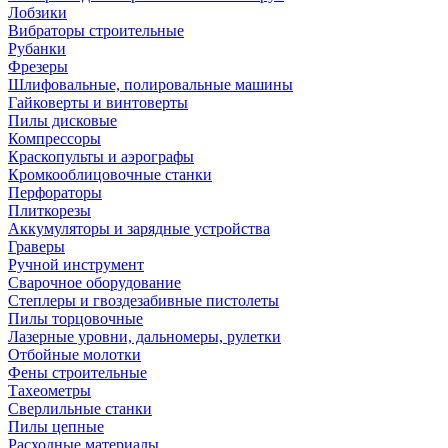
Лобзики
Вибраторы строительные
Рубанки
Фрезеры
Шлифовальные, полировальные машины
Гайковерты и винтоверты
Пилы дисковые
Компрессоры
Краскопульты и аэрографы
Кромкооблицовочные станки
Перфораторы
Плиткорезы
Аккумуляторы и зарядные устройства
Граверы
Ручной инструмент
Сварочное оборудование
Степлеры и гвоздезабивные пистолеты
Пилы торцовочные
Лазерные уровни, дальномеры, рулетки
Отбойные молотки
Фены строительные
Тахеометры
Сверлильные станки
Пилы цепные
Расходные материалы