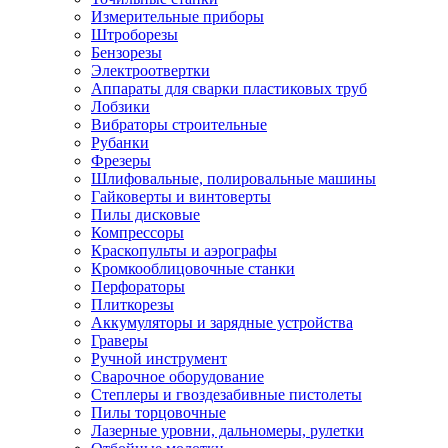
Измерительные приборы
Штроборезы
Бензорезы
Электроотвертки
Аппараты для сварки пластиковых труб
Лобзики
Вибраторы строительные
Рубанки
Фрезеры
Шлифовальные, полировальные машины
Гайковерты и винтоверты
Пилы дисковые
Компрессоры
Краскопульты и аэрографы
Кромкооблицовочные станки
Перфораторы
Плиткорезы
Аккумуляторы и зарядные устройства
Граверы
Ручной инструмент
Сварочное оборудование
Степлеры и гвоздезабивные пистолеты
Пилы торцовочные
Лазерные уровни, дальномеры, рулетки