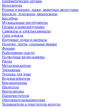
Пневматическое оружие
Велосипеды
Ролики и коньки, лыжи, защитные аксессуары
Бинокли, телескопы, микроскопы
Бассейны
Музыкальные инструменты
Гитары и комплектующие
Самокаты и электросамокаты
Спец одежда
Надувные лодки и матрасы
Палатки, тенты, спальные мешки
Фонари
Рыболовные снасти
Подводные видео-камеры
Рации
Металлоискатели
Тренажеры
Техника для дома
Водонагреватели
Кондиционеры
Пылесосы
Вентиляторы
Пароочистители
Обогреватели/конвекторы
Увлажнители и очистители воздуха