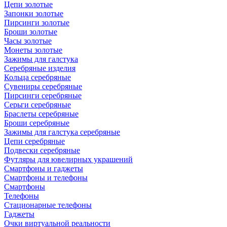
Цепи золотые
Запонки золотые
Пирсинги золотые
Броши золотые
Часы золотые
Монеты золотые
Зажимы для галстука
Серебряные изделия
Кольца серебряные
Сувениры серебряные
Пирсинги серебряные
Серьги серебряные
Браслеты серебряные
Броши серебряные
Зажимы для галстука серебряные
Цепи серебряные
Подвески серебряные
Футляры для ювелирных украшений
Смартфоны и гаджеты
Смартфоны и телефоны
Смартфоны
Телефоны
Стационарные телефоны
Гаджеты
Очки виртуальной реальности