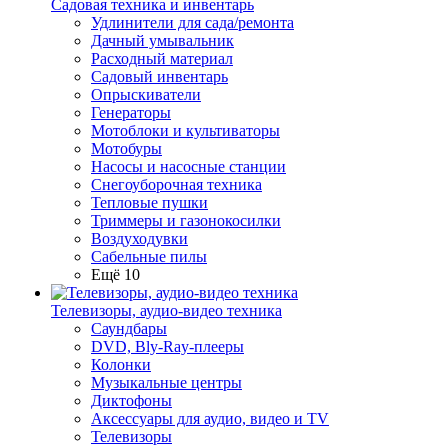
Садовая техника и инвентарь
Удлинители для сада/ремонта
Дачный умывальник
Расходный материал
Садовый инвентарь
Опрыскиватели
Генераторы
Мотоблоки и культиваторы
Мотобуры
Насосы и насосные станции
Снегоуборочная техника
Тепловые пушки
Триммеры и газонокосилки
Воздуходувки
Сабельные пилы
Ещё 10
Телевизоры, аудио-видео техника
Саундбары
DVD, Bly-Ray-плееры
Колонки
Музыкальные центры
Диктофоны
Аксессуары для аудио, видео и TV
Телевизоры