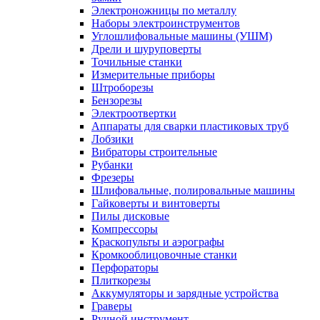
Электроножницы по металлу
Наборы электроинструментов
Углошлифовальные машины (УШМ)
Дрели и шуруповерты
Точильные станки
Измерительные приборы
Штроборезы
Бензорезы
Электроотвертки
Аппараты для сварки пластиковых труб
Лобзики
Вибраторы строительные
Рубанки
Фрезеры
Шлифовальные, полировальные машины
Гайковерты и винтоверты
Пилы дисковые
Компрессоры
Краскопульты и аэрографы
Кромкооблицовочные станки
Перфораторы
Плиткорезы
Аккумуляторы и зарядные устройства
Граверы
Ручной инструмент