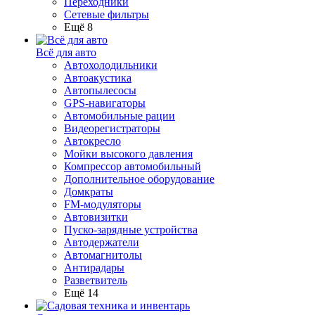
Переходники
Сетевые фильтры
Ещё 8
Всё для авто
Автохолодильники
Автоакустика
Автопылесосы
GPS-навигаторы
Автомобильные рации
Видеорегистраторы
Автокресло
Мойки высокого давления
Компрессор автомобильный
Дополнительное оборудование
Домкраты
FM-модуляторы
Автовизитки
Пуско-зарядные устройства
Автодержатели
Автомагнитолы
Антирадары
Разветвитель
Ещё 14