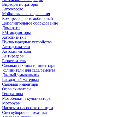
Видеорегистраторы
Автокресло
Мойки высокого давления
Компрессор автомобильный
Дополнительное оборудование
Домкраты
FM-модуляторы
Автовизитки
Пуско-зарядные устройства
Автодержатели
Автомагнитолы
Антирадары
Разветвитель
Садовая техника и инвентарь
Удлинители для сада/ремонта
Дачный умывальник
Расходный материал
Садовый инвентарь
Опрыскиватели
Генераторы
Мотоблоки и культиваторы
Мотобуры
Насосы и насосные станции
Снегоуборочная техника