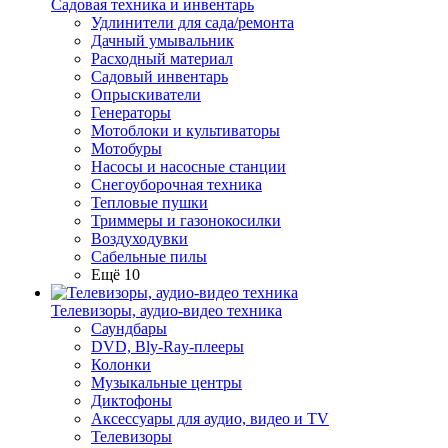
Садовая техника и инвентарь
Удлинители для сада/ремонта
Дачный умывальник
Расходный материал
Садовый инвентарь
Опрыскиватели
Генераторы
Мотоблоки и культиваторы
Мотобуры
Насосы и насосные станции
Снегоуборочная техника
Тепловые пушки
Триммеры и газонокосилки
Воздуходувки
Сабельные пилы
Ещё 10
Телевизоры, аудио-видео техника
Саундбары
DVD, Bly-Ray-плееры
Колонки
Музыкальные центры
Диктофоны
Аксессуары для аудио, видео и TV
Телевизоры