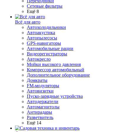
Переходники
Сетевые фильтры
Ещё 8
Всё для авто
Автохолодильники
Автоакустика
Автопылесосы
GPS-навигаторы
Автомобильные рации
Видеорегистраторы
Автокресло
Мойки высокого давления
Компрессор автомобильный
Дополнительное оборудование
Домкраты
FM-модуляторы
Автовизитки
Пуско-зарядные устройства
Автодержатели
Автомагнитолы
Антирадары
Разветвитель
Ещё 14