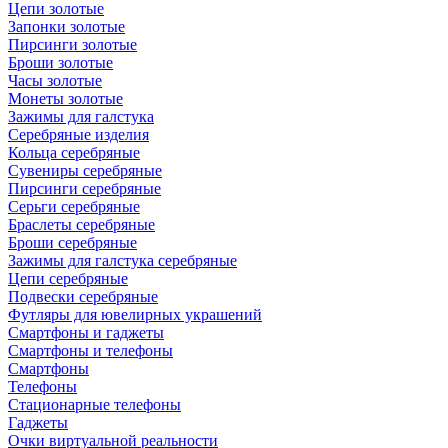
Цепи золотые
Запонки золотые
Пирсинги золотые
Броши золотые
Часы золотые
Монеты золотые
Зажимы для галстука
Серебряные изделия
Кольца серебряные
Сувениры серебряные
Пирсинги серебряные
Серьги серебряные
Браслеты серебряные
Броши серебряные
Зажимы для галстука серебряные
Цепи серебряные
Подвески серебряные
Футляры для ювелирных украшений
Смартфоны и гаджеты
Смартфоны и телефоны
Смартфоны
Телефоны
Стационарные телефоны
Гаджеты
Очки виртуальной реальности