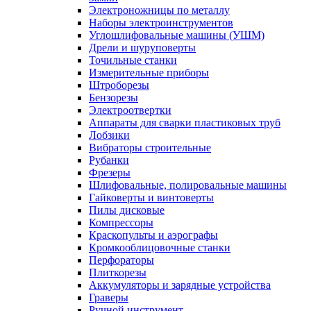
Электроножницы по металлу
Наборы электроинструментов
Углошлифовальные машины (УШМ)
Дрели и шуруповерты
Точильные станки
Измерительные приборы
Штроборезы
Бензорезы
Электроотвертки
Аппараты для сварки пластиковых труб
Лобзики
Вибраторы строительные
Рубанки
Фрезеры
Шлифовальные, полировальные машины
Гайковерты и винтоверты
Пилы дисковые
Компрессоры
Краскопульты и аэрографы
Кромкооблицовочные станки
Перфораторы
Плиткорезы
Аккумуляторы и зарядные устройства
Граверы
Ручной инструмент