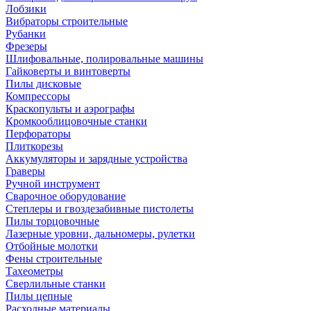
Лобзики
Вибраторы строительные
Рубанки
Фрезеры
Шлифовальные, полировальные машины
Гайковерты и винтоверты
Пилы дисковые
Компрессоры
Краскопульты и аэрографы
Кромкооблицовочные станки
Перфораторы
Плиткорезы
Аккумуляторы и зарядные устройства
Граверы
Ручной инструмент
Сварочное оборудование
Степлеры и гвоздезабивные пистолеты
Пилы торцовочные
Лазерные уровни, дальномеры, рулетки
Отбойные молотки
Фены строительные
Тахеометры
Сверлильные станки
Пилы цепные
Расходные материалы