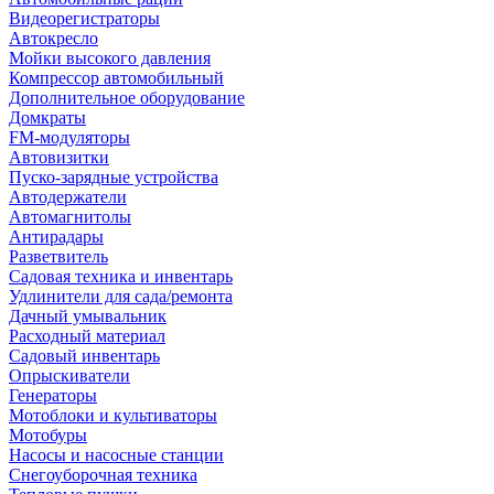
Видеорегистраторы
Автокресло
Мойки высокого давления
Компрессор автомобильный
Дополнительное оборудование
Домкраты
FM-модуляторы
Автовизитки
Пуско-зарядные устройства
Автодержатели
Автомагнитолы
Антирадары
Разветвитель
Садовая техника и инвентарь
Удлинители для сада/ремонта
Дачный умывальник
Расходный материал
Садовый инвентарь
Опрыскиватели
Генераторы
Мотоблоки и культиваторы
Мотобуры
Насосы и насосные станции
Снегоуборочная техника