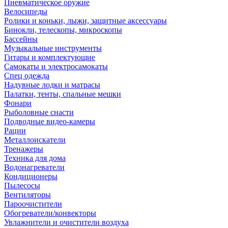
Пневматическое оружие
Велосипеды
Ролики и коньки, лыжи, защитные аксессуары
Бинокли, телескопы, микроскопы
Бассейны
Музыкальные инструменты
Гитары и комплектующие
Самокаты и электросамокаты
Спец одежда
Надувные лодки и матрасы
Палатки, тенты, спальные мешки
Фонари
Рыболовные снасти
Подводные видео-камеры
Рации
Металлоискатели
Тренажеры
Техника для дома
Водонагреватели
Кондиционеры
Пылесосы
Вентиляторы
Пароочистители
Обогреватели/конвекторы
Увлажнители и очистители воздуха