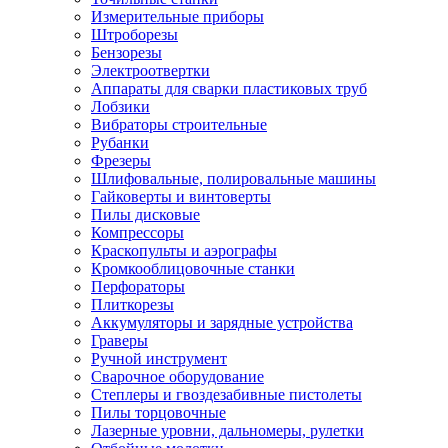
Измерительные приборы
Штроборезы
Бензорезы
Электроотвертки
Аппараты для сварки пластиковых труб
Лобзики
Вибраторы строительные
Рубанки
Фрезеры
Шлифовальные, полировальные машины
Гайковерты и винтоверты
Пилы дисковые
Компрессоры
Краскопульты и аэрографы
Кромкооблицовочные станки
Перфораторы
Плиткорезы
Аккумуляторы и зарядные устройства
Граверы
Ручной инструмент
Сварочное оборудование
Степлеры и гвоздезабивные пистолеты
Пилы торцовочные
Лазерные уровни, дальномеры, рулетки