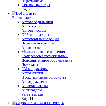
Переходники
Сетевые фильтры
Ещё 8
Всё для авто
Автохолодильники
Автоакустика
Автопылесосы
GPS-навигаторы
Автомобильные рации
Видеорегистраторы
Автокресло
Мойки высокого давления
Компрессор автомобильный
Дополнительное оборудование
Домкраты
FM-модуляторы
Автовизитки
Пуско-зарядные устройства
Автодержатели
Автомагнитолы
Антирадары
Разветвитель
Ещё 14