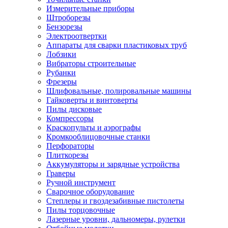
Измерительные приборы
Штроборезы
Бензорезы
Электроотвертки
Аппараты для сварки пластиковых труб
Лобзики
Вибраторы строительные
Рубанки
Фрезеры
Шлифовальные, полировальные машины
Гайковерты и винтоверты
Пилы дисковые
Компрессоры
Краскопульты и аэрографы
Кромкооблицовочные станки
Перфораторы
Плиткорезы
Аккумуляторы и зарядные устройства
Граверы
Ручной инструмент
Сварочное оборудование
Степлеры и гвоздезабивные пистолеты
Пилы торцовочные
Лазерные уровни, дальномеры, рулетки