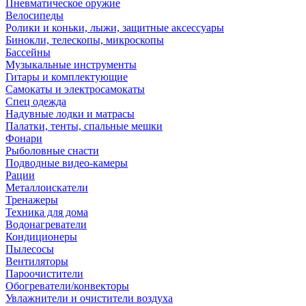
Пневматическое оружие
Велосипеды
Ролики и коньки, лыжи, защитные аксессуары
Бинокли, телескопы, микроскопы
Бассейны
Музыкальные инструменты
Гитары и комплектующие
Самокаты и электросамокаты
Спец одежда
Надувные лодки и матрасы
Палатки, тенты, спальные мешки
Фонари
Рыболовные снасти
Подводные видео-камеры
Рации
Металлоискатели
Тренажеры
Техника для дома
Водонагреватели
Кондиционеры
Пылесосы
Вентиляторы
Пароочистители
Обогреватели/конвекторы
Увлажнители и очистители воздуха