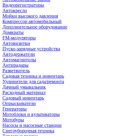
Видеорегистраторы
Автокресло
Мойки высокого давления
Компрессор автомобильный
Дополнительное оборудование
Домкраты
FM-модуляторы
Автовизитки
Пуско-зарядные устройства
Автодержатели
Автомагнитолы
Антирадары
Разветвитель
Садовая техника и инвентарь
Удлинители для сада/ремонта
Дачный умывальник
Расходный материал
Садовый инвентарь
Опрыскиватели
Генераторы
Мотоблоки и культиваторы
Мотобуры
Насосы и насосные станции
Снегоуборочная техника