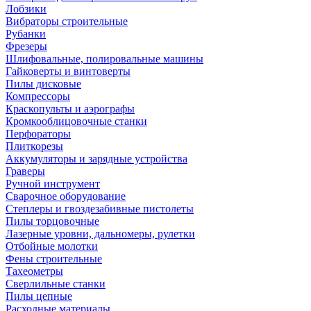
Лобзики
Вибраторы строительные
Рубанки
Фрезеры
Шлифовальные, полировальные машины
Гайковерты и винтоверты
Пилы дисковые
Компрессоры
Краскопульты и аэрографы
Кромкооблицовочные станки
Перфораторы
Плиткорезы
Аккумуляторы и зарядные устройства
Граверы
Ручной инструмент
Сварочное оборудование
Степлеры и гвоздезабивные пистолеты
Пилы торцовочные
Лазерные уровни, дальномеры, рулетки
Отбойные молотки
Фены строительные
Тахеометры
Сверлильные станки
Пилы цепные
Расходные материалы