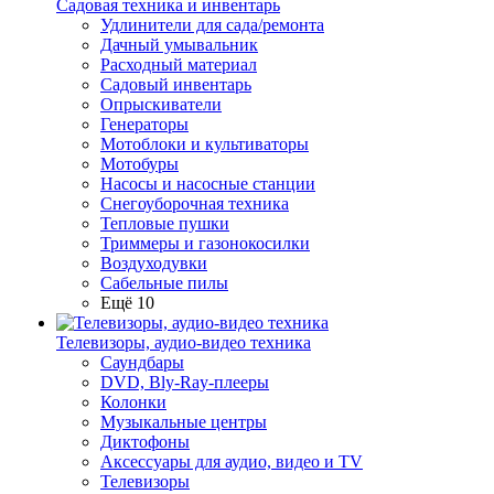
Садовая техника и инвентарь
Удлинители для сада/ремонта
Дачный умывальник
Расходный материал
Садовый инвентарь
Опрыскиватели
Генераторы
Мотоблоки и культиваторы
Мотобуры
Насосы и насосные станции
Снегоуборочная техника
Тепловые пушки
Триммеры и газонокосилки
Воздуходувки
Сабельные пилы
Ещё 10
Телевизоры, аудио-видео техника
Саундбары
DVD, Bly-Ray-плееры
Колонки
Музыкальные центры
Диктофоны
Аксессуары для аудио, видео и TV
Телевизоры