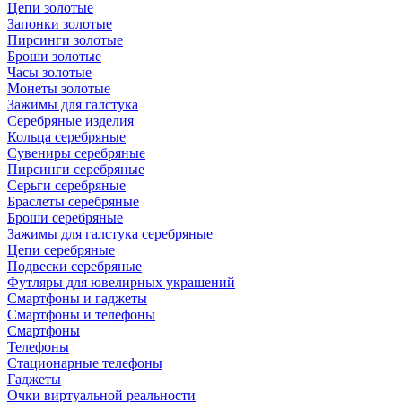
Цепи золотые
Запонки золотые
Пирсинги золотые
Броши золотые
Часы золотые
Монеты золотые
Зажимы для галстука
Серебряные изделия
Кольца серебряные
Сувениры серебряные
Пирсинги серебряные
Серьги серебряные
Браслеты серебряные
Броши серебряные
Зажимы для галстука серебряные
Цепи серебряные
Подвески серебряные
Футляры для ювелирных украшений
Смартфоны и гаджеты
Смартфоны и телефоны
Смартфоны
Телефоны
Стационарные телефоны
Гаджеты
Очки виртуальной реальности