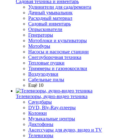
Садовая техника и инвентарь
Удлинители для сада/ремонта
Дачный умывальник
Расходный материал
Садовый инвентарь
Опрыскиватели
Генераторы
Мотоблоки и культиваторы
Мотобуры
Насосы и насосные станции
Снегоуборочная техника
Тепловые пушки
Триммеры и газонокосилки
Воздуходувки
Сабельные пилы
Ещё 10
Телевизоры, аудио-видео техника
Саундбары
DVD, Bly-Ray-плееры
Колонки
Музыкальные центры
Диктофоны
Аксессуары для аудио, видео и TV
Телевизоры