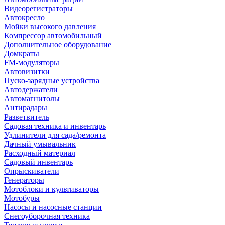
Видеорегистраторы
Автокресло
Мойки высокого давления
Компрессор автомобильный
Дополнительное оборудование
Домкраты
FM-модуляторы
Автовизитки
Пуско-зарядные устройства
Автодержатели
Автомагнитолы
Антирадары
Разветвитель
Садовая техника и инвентарь
Удлинители для сада/ремонта
Дачный умывальник
Расходный материал
Садовый инвентарь
Опрыскиватели
Генераторы
Мотоблоки и культиваторы
Мотобуры
Насосы и насосные станции
Снегоуборочная техника