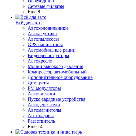
Переходники
Сетевые фильтры
Ещё 8
Всё для авто
Автохолодильники
Автоакустика
Автопылесосы
GPS-навигаторы
Автомобильные рации
Видеорегистраторы
Автокресло
Мойки высокого давления
Компрессор автомобильный
Дополнительное оборудование
Домкраты
FM-модуляторы
Автовизитки
Пуско-зарядные устройства
Автодержатели
Автомагнитолы
Антирадары
Разветвитель
Ещё 14