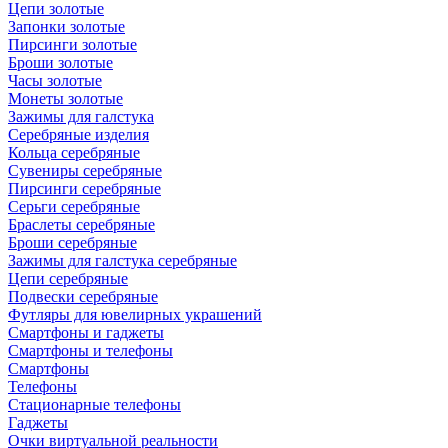
Цепи золотые
Запонки золотые
Пирсинги золотые
Броши золотые
Часы золотые
Монеты золотые
Зажимы для галстука
Серебряные изделия
Кольца серебряные
Сувениры серебряные
Пирсинги серебряные
Серьги серебряные
Браслеты серебряные
Броши серебряные
Зажимы для галстука серебряные
Цепи серебряные
Подвески серебряные
Футляры для ювелирных украшений
Смартфоны и гаджеты
Смартфоны и телефоны
Смартфоны
Телефоны
Стационарные телефоны
Гаджеты
Очки виртуальной реальности