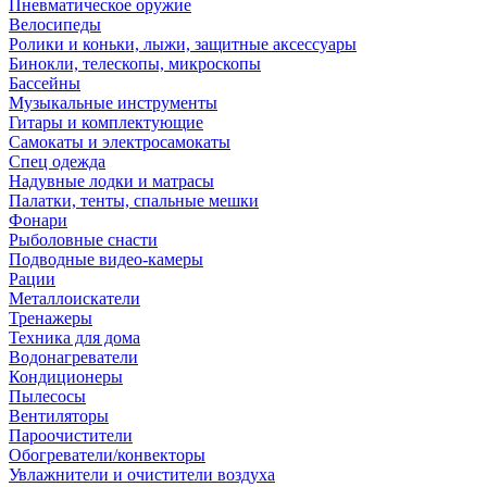
Пневматическое оружие
Велосипеды
Ролики и коньки, лыжи, защитные аксессуары
Бинокли, телескопы, микроскопы
Бассейны
Музыкальные инструменты
Гитары и комплектующие
Самокаты и электросамокаты
Спец одежда
Надувные лодки и матрасы
Палатки, тенты, спальные мешки
Фонари
Рыболовные снасти
Подводные видео-камеры
Рации
Металлоискатели
Тренажеры
Техника для дома
Водонагреватели
Кондиционеры
Пылесосы
Вентиляторы
Пароочистители
Обогреватели/конвекторы
Увлажнители и очистители воздуха