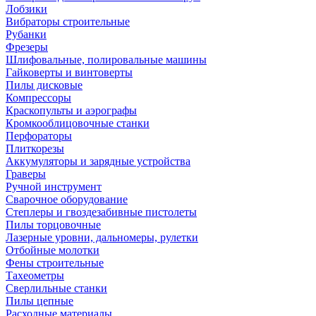
Лобзики
Вибраторы строительные
Рубанки
Фрезеры
Шлифовальные, полировальные машины
Гайковерты и винтоверты
Пилы дисковые
Компрессоры
Краскопульты и аэрографы
Кромкооблицовочные станки
Перфораторы
Плиткорезы
Аккумуляторы и зарядные устройства
Граверы
Ручной инструмент
Сварочное оборудование
Степлеры и гвоздезабивные пистолеты
Пилы торцовочные
Лазерные уровни, дальномеры, рулетки
Отбойные молотки
Фены строительные
Тахеометры
Сверлильные станки
Пилы цепные
Расходные материалы