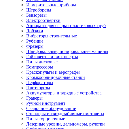
Измерительные приборы
Штроборезы
Бензорезы
Электроотвертки
Аппараты для сварки пластиковых труб
Лобзики
Вибраторы строительные
Рубанки
Фрезеры
Шлифовальные, полировальные машины
Гайковерты и винтоверты
Пилы дисковые
Компрессоры
Краскопульты и аэрографы
Кромкооблицовочные станки
Перфораторы
Плиткорезы
Аккумуляторы и зарядные устройства
Граверы
Ручной инструмент
Сварочное оборудование
Степлеры и гвоздезабивные пистолеты
Пилы торцовочные
Лазерные уровни, дальномеры, рулетки