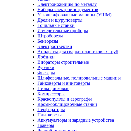
Электроножницы по металлу
Наборы электроинструментов
Углошлифовальные машины (УШМ)
Дрели и шуруповерты
Точильные станки
Измерительные приборы
Штроборезы
Бензорезы
Электроотвертки
Аппараты для сварки пластиковых труб
Лобзики
Вибраторы строительные
Рубанки
Фрезеры
Шлифовальные, полировальные машины
Гайковерты и винтоверты
Пилы дисковые
Компрессоры
Краскопульты и аэрографы
Кромкооблицовочные станки
Перфораторы
Плиткорезы
Аккумуляторы и зарядные устройства
Граверы
Ручной инструмент