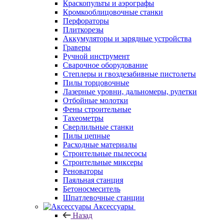
Краскопульты и аэрографы
Кромкооблицовочные станки
Перфораторы
Плиткорезы
Аккумуляторы и зарядные устройства
Граверы
Ручной инструмент
Сварочное оборудование
Степлеры и гвоздезабивные пистолеты
Пилы торцовочные
Лазерные уровни, дальномеры, рулетки
Отбойные молотки
Фены строительные
Тахеометры
Сверлильные станки
Пилы цепные
Расходные материалы
Строительные пылесосы
Строительные миксеры
Реноваторы
Паяльная станция
Бетоносмеситель
Шпатлевочные станции
Аксессуары
Назад