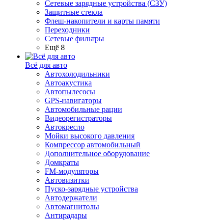
Сетевые зарядные устройства (СЗУ)
Защитные стекла
Флеш-накопители и карты памяти
Переходники
Сетевые фильтры
Ещё 8
Всё для авто
Автохолодильники
Автоакустика
Автопылесосы
GPS-навигаторы
Автомобильные рации
Видеорегистраторы
Автокресло
Мойки высокого давления
Компрессор автомобильный
Дополнительное оборудование
Домкраты
FM-модуляторы
Автовизитки
Пуско-зарядные устройства
Автодержатели
Автомагнитолы
Антирадары