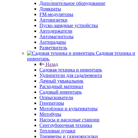
Дополнительное оборудование
Домкраты
FM-модуляторы
Автовизитки
Пуско-зарядные устройства
Автодержатели
Автомагнитолы
Антирадары
Разветвитель
Садовая техника и
инвентарь
Назад
Садовая техника и инвентарь
Удлинители для сада/ремонта
Дачный умывальник
Расходный материал
Садовый инвентарь
Опрыскиватели
Генераторы
Мотоблоки и культиваторы
Мотобуры
Насосы и насосные станции
Снегоуборочная техника
Тепловые пушки
Триммеры и газонокосилки