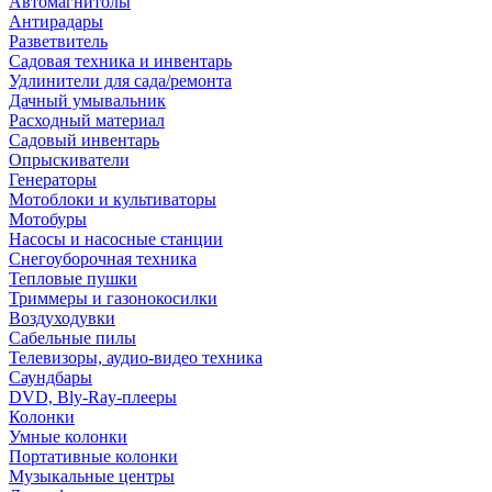
Автомагнитолы
Антирадары
Разветвитель
Садовая техника и инвентарь
Удлинители для сада/ремонта
Дачный умывальник
Расходный материал
Садовый инвентарь
Опрыскиватели
Генераторы
Мотоблоки и культиваторы
Мотобуры
Насосы и насосные станции
Снегоуборочная техника
Тепловые пушки
Триммеры и газонокосилки
Воздуходувки
Сабельные пилы
Телевизоры, аудио-видео техника
Саундбары
DVD, Bly-Ray-плееры
Колонки
Умные колонки
Портативные колонки
Музыкальные центры