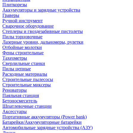
Плиткорезы
Аккумуляторы и зарядные устройства
Граверы
Ручной инструмент
Сварочное оборудование
Степлеры и гвоздезабивные пистолеты
Пилы торцовочные
Лазерные уровни, дальномеры, рулетки
Отбойные молотки
Фены строительные
Тахеометры
Сверлильные станки
Пилы цепные
Расходные материалы
Строительные пылесосы
Строительные миксеры
Реноваторы
Паяльная станция
Бетоносмеситель
Шпатлевочные станции
Аксессуары
Портативные аккумуляторы (Power bank)
Батарейки/Аккумуляторные батарейки
Автомобильные зарядные устройства (АЗУ)
Диски