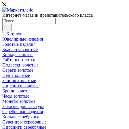
Интернет-магазин представительского класса
Каталог
Ювелирные изделия
Золотые изделия
Браслеты золотые
Кольца золотые
Гайтаны золотые
Подвески золотые
Серьги золотые
Цепи золотые
Запонки золотые
Пирсинги золотые
Броши золотые
Часы золотые
Монеты золотые
Зажимы для галстука
Серебряные изделия
Кольца серебряные
Сувениры серебряные
Пирсинги серебряные