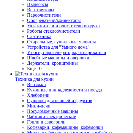
Пылесосы
Вентиляторы
Пароочистители
Обогреватели/конвекторы
Увлажнители и очистители воздуха
Роботы стеклоочистители
Сантехника
Стиральные, сушильные машины
Устройства для "Умного дома"
Утюги, парогенераторы, отпариватели
Швейные машины и оверлоки
Держатели, кронштейны
Ещё 10
Техника для кухни
Вытяжки
Кухонные принадлежности и посуда
Хлебопечи
Сушилка для овощей и фруктов
Мини-печи
Посудомоечные машины
Чайники электрические
Грили и аэрогрили
Кофеварки, кофемашины, кофемолки
Миксеры, блендеры, кухонные комбайны