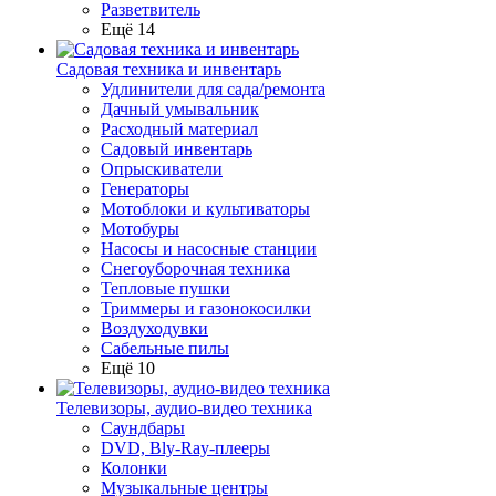
Разветвитель
Ещё 14
Садовая техника и инвентарь
Удлинители для сада/ремонта
Дачный умывальник
Расходный материал
Садовый инвентарь
Опрыскиватели
Генераторы
Мотоблоки и культиваторы
Мотобуры
Насосы и насосные станции
Снегоуборочная техника
Тепловые пушки
Триммеры и газонокосилки
Воздуходувки
Сабельные пилы
Ещё 10
Телевизоры, аудио-видео техника
Саундбары
DVD, Bly-Ray-плееры
Колонки
Музыкальные центры