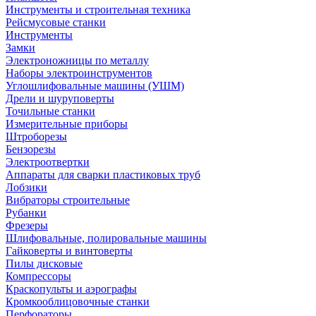
Инструменты и строительная техника
Рейсмусовые станки
Инструменты
Замки
Электроножницы по металлу
Наборы электроинструментов
Углошлифовальные машины (УШМ)
Дрели и шуруповерты
Точильные станки
Измерительные приборы
Штроборезы
Бензорезы
Электроотвертки
Аппараты для сварки пластиковых труб
Лобзики
Вибраторы строительные
Рубанки
Фрезеры
Шлифовальные, полировальные машины
Гайковерты и винтоверты
Пилы дисковые
Компрессоры
Краскопульты и аэрографы
Кромкооблицовочные станки
Перфораторы