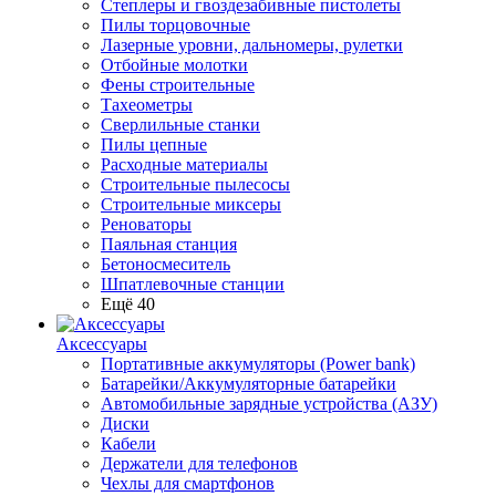
Степлеры и гвоздезабивные пистолеты
Пилы торцовочные
Лазерные уровни, дальномеры, рулетки
Отбойные молотки
Фены строительные
Тахеометры
Сверлильные станки
Пилы цепные
Расходные материалы
Строительные пылесосы
Строительные миксеры
Реноваторы
Паяльная станция
Бетоносмеситель
Шпатлевочные станции
Ещё 40
Аксессуары
Портативные аккумуляторы (Power bank)
Батарейки/Аккумуляторные батарейки
Автомобильные зарядные устройства (АЗУ)
Диски
Кабели
Держатели для телефонов
Чехлы для смартфонов