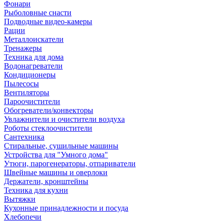
Фонари
Рыболовные снасти
Подводные видео-камеры
Рации
Металлоискатели
Тренажеры
Техника для дома
Водонагреватели
Кондиционеры
Пылесосы
Вентиляторы
Пароочистители
Обогреватели/конвекторы
Увлажнители и очистители воздуха
Роботы стеклоочистители
Сантехника
Стиральные, сушильные машины
Устройства для "Умного дома"
Утюги, парогенераторы, отпариватели
Швейные машины и оверлоки
Держатели, кронштейны
Техника для кухни
Вытяжки
Кухонные принадлежности и посуда
Хлебопечи