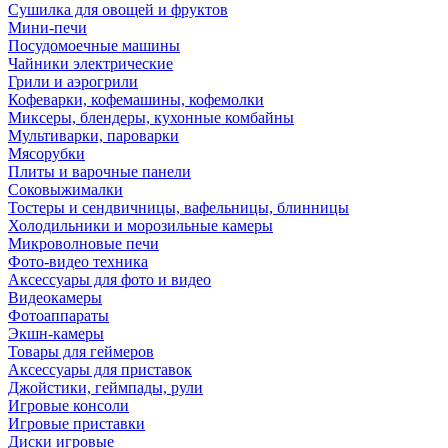
Сушилка для овощей и фруктов
Мини-печи
Посудомоечные машины
Чайники электрические
Грили и аэрогрили
Кофеварки, кофемашины, кофемолки
Миксеры, блендеры, кухонные комбайны
Мультиварки, пароварки
Мясорубки
Плиты и варочные панели
Соковыжималки
Тостеры и сендвичницы, вафельницы, блинницы
Холодильники и морозильные камеры
Микроволновые печи
Фото-видео техника
Аксессуары для фото и видео
Видеокамеры
Фотоаппараты
Экшн-камеры
Товары для геймеров
Аксессуары для приставок
Джойстики, геймпады, рули
Игровые консоли
Игровые приставки
Диски игровые