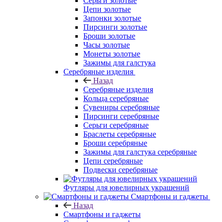
Серьги золотые
Цепи золотые
Запонки золотые
Пирсинги золотые
Броши золотые
Часы золотые
Монеты золотые
Зажимы для галстука
Серебряные изделия
Назад
Серебряные изделия
Кольца серебряные
Сувениры серебряные
Пирсинги серебряные
Серьги серебряные
Браслеты серебряные
Броши серебряные
Зажимы для галстука серебряные
Цепи серебряные
Подвески серебряные
Футляры для ювелирных украшений
Смартфоны и гаджеты
Назад
Смартфоны и гаджеты