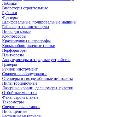
Лобзики
Вибраторы строительные
Рубанки
Фрезеры
Шлифовальные, полировальные машины
Гайковерты и винтоверты
Пилы дисковые
Компрессоры
Краскопульты и аэрографы
Кромкооблицовочные станки
Перфораторы
Плиткорезы
Аккумуляторы и зарядные устройства
Граверы
Ручной инструмент
Сварочное оборудование
Степлеры и гвоздезабивные пистолеты
Пилы торцовочные
Лазерные уровни, дальномеры, рулетки
Отбойные молотки
Фены строительные
Тахеометры
Сверлильные станки
Пилы цепные
Расходные материалы