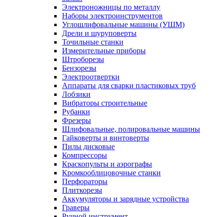
Электроножницы по металлу
Наборы электроинструментов
Углошлифовальные машины (УШМ)
Дрели и шуруповерты
Точильные станки
Измерительные приборы
Штроборезы
Бензорезы
Электроотвертки
Аппараты для сварки пластиковых труб
Лобзики
Вибраторы строительные
Рубанки
Фрезеры
Шлифовальные, полировальные машины
Гайковерты и винтоверты
Пилы дисковые
Компрессоры
Краскопульты и аэрографы
Кромкооблицовочные станки
Перфораторы
Плиткорезы
Аккумуляторы и зарядные устройства
Граверы
Ручной инструмент