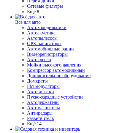
Переходники
Сетевые фильтры
Ещё 8
Всё для авто
Автохолодильники
Автоакустика
Автопылесосы
GPS-навигаторы
Автомобильные рации
Видеорегистраторы
Автокресло
Мойки высокого давления
Компрессор автомобильный
Дополнительное оборудование
Домкраты
FM-модуляторы
Автовизитки
Пуско-зарядные устройства
Автодержатели
Автомагнитолы
Антирадары
Разветвитель
Ещё 14