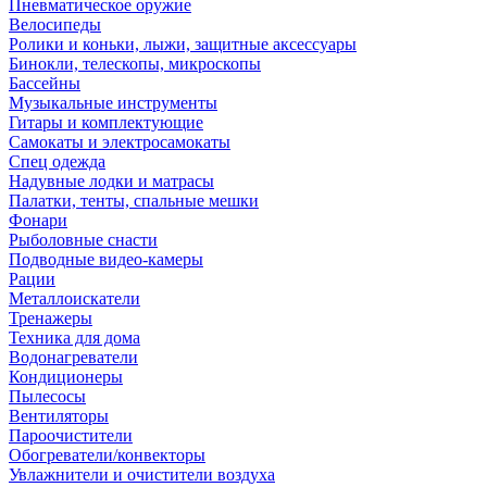
Пневматическое оружие
Велосипеды
Ролики и коньки, лыжи, защитные аксессуары
Бинокли, телескопы, микроскопы
Бассейны
Музыкальные инструменты
Гитары и комплектующие
Самокаты и электросамокаты
Спец одежда
Надувные лодки и матрасы
Палатки, тенты, спальные мешки
Фонари
Рыболовные снасти
Подводные видео-камеры
Рации
Металлоискатели
Тренажеры
Техника для дома
Водонагреватели
Кондиционеры
Пылесосы
Вентиляторы
Пароочистители
Обогреватели/конвекторы
Увлажнители и очистители воздуха