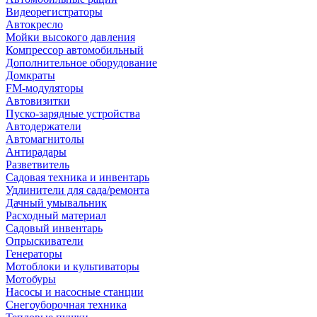
Видеорегистраторы
Автокресло
Мойки высокого давления
Компрессор автомобильный
Дополнительное оборудование
Домкраты
FM-модуляторы
Автовизитки
Пуско-зарядные устройства
Автодержатели
Автомагнитолы
Антирадары
Разветвитель
Садовая техника и инвентарь
Удлинители для сада/ремонта
Дачный умывальник
Расходный материал
Садовый инвентарь
Опрыскиватели
Генераторы
Мотоблоки и культиваторы
Мотобуры
Насосы и насосные станции
Снегоуборочная техника