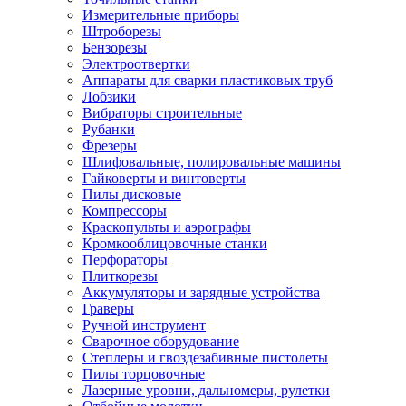
Измерительные приборы
Штроборезы
Бензорезы
Электроотвертки
Аппараты для сварки пластиковых труб
Лобзики
Вибраторы строительные
Рубанки
Фрезеры
Шлифовальные, полировальные машины
Гайковерты и винтоверты
Пилы дисковые
Компрессоры
Краскопульты и аэрографы
Кромкооблицовочные станки
Перфораторы
Плиткорезы
Аккумуляторы и зарядные устройства
Граверы
Ручной инструмент
Сварочное оборудование
Степлеры и гвоздезабивные пистолеты
Пилы торцовочные
Лазерные уровни, дальномеры, рулетки