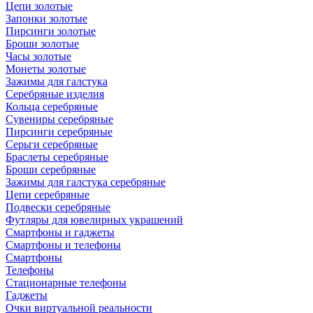
Цепи золотые
Запонки золотые
Пирсинги золотые
Броши золотые
Часы золотые
Монеты золотые
Зажимы для галстука
Серебряные изделия
Кольца серебряные
Сувениры серебряные
Пирсинги серебряные
Серьги серебряные
Браслеты серебряные
Броши серебряные
Зажимы для галстука серебряные
Цепи серебряные
Подвески серебряные
Футляры для ювелирных украшений
Смартфоны и гаджеты
Смартфоны и телефоны
Смартфоны
Телефоны
Стационарные телефоны
Гаджеты
Очки виртуальной реальности