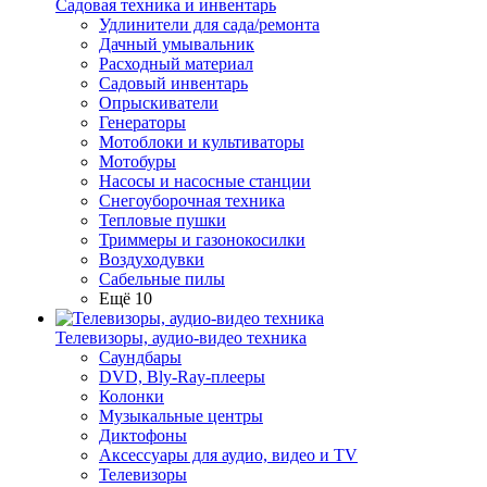
Садовая техника и инвентарь
Удлинители для сада/ремонта
Дачный умывальник
Расходный материал
Садовый инвентарь
Опрыскиватели
Генераторы
Мотоблоки и культиваторы
Мотобуры
Насосы и насосные станции
Снегоуборочная техника
Тепловые пушки
Триммеры и газонокосилки
Воздуходувки
Сабельные пилы
Ещё 10
Телевизоры, аудио-видео техника
Саундбары
DVD, Bly-Ray-плееры
Колонки
Музыкальные центры
Диктофоны
Аксессуары для аудио, видео и TV
Телевизоры