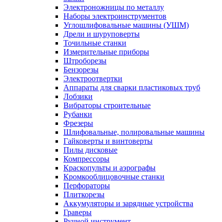
Электроножницы по металлу
Наборы электроинструментов
Углошлифовальные машины (УШМ)
Дрели и шуруповерты
Точильные станки
Измерительные приборы
Штроборезы
Бензорезы
Электроотвертки
Аппараты для сварки пластиковых труб
Лобзики
Вибраторы строительные
Рубанки
Фрезеры
Шлифовальные, полировальные машины
Гайковерты и винтоверты
Пилы дисковые
Компрессоры
Краскопульты и аэрографы
Кромкооблицовочные станки
Перфораторы
Плиткорезы
Аккумуляторы и зарядные устройства
Граверы
Ручной инструмент