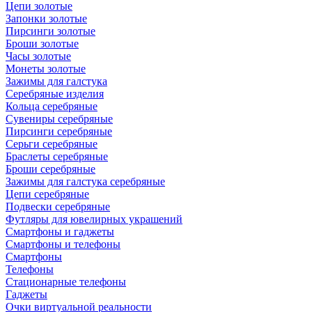
Цепи золотые
Запонки золотые
Пирсинги золотые
Броши золотые
Часы золотые
Монеты золотые
Зажимы для галстука
Серебряные изделия
Кольца серебряные
Сувениры серебряные
Пирсинги серебряные
Серьги серебряные
Браслеты серебряные
Броши серебряные
Зажимы для галстука серебряные
Цепи серебряные
Подвески серебряные
Футляры для ювелирных украшений
Смартфоны и гаджеты
Смартфоны и телефоны
Смартфоны
Телефоны
Стационарные телефоны
Гаджеты
Очки виртуальной реальности