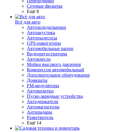
Переходники
Сетевые фильтры
Ещё 8
Всё для авто
Автохолодильники
Автоакустика
Автопылесосы
GPS-навигаторы
Автомобильные рации
Видеорегистраторы
Автокресло
Мойки высокого давления
Компрессор автомобильный
Дополнительное оборудование
Домкраты
FM-модуляторы
Автовизитки
Пуско-зарядные устройства
Автодержатели
Автомагнитолы
Антирадары
Разветвитель
Ещё 14