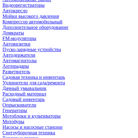
Видеорегистраторы
Автокресло
Мойки высокого давления
Компрессор автомобильный
Дополнительное оборудование
Домкраты
FM-модуляторы
Автовизитки
Пуско-зарядные устройства
Автодержатели
Автомагнитолы
Антирадары
Разветвитель
Садовая техника и инвентарь
Удлинители для сада/ремонта
Дачный умывальник
Расходный материал
Садовый инвентарь
Опрыскиватели
Генераторы
Мотоблоки и культиваторы
Мотобуры
Насосы и насосные станции
Снегоуборочная техника