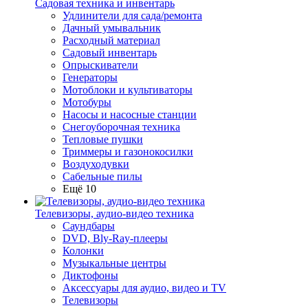
Садовая техника и инвентарь
Удлинители для сада/ремонта
Дачный умывальник
Расходный материал
Садовый инвентарь
Опрыскиватели
Генераторы
Мотоблоки и культиваторы
Мотобуры
Насосы и насосные станции
Снегоуборочная техника
Тепловые пушки
Триммеры и газонокосилки
Воздуходувки
Сабельные пилы
Ещё 10
Телевизоры, аудио-видео техника
Саундбары
DVD, Bly-Ray-плееры
Колонки
Музыкальные центры
Диктофоны
Аксессуары для аудио, видео и TV
Телевизоры