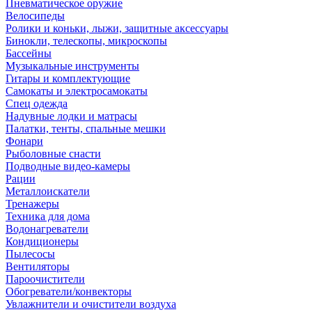
Пневматическое оружие
Велосипеды
Ролики и коньки, лыжи, защитные аксессуары
Бинокли, телескопы, микроскопы
Бассейны
Музыкальные инструменты
Гитары и комплектующие
Самокаты и электросамокаты
Спец одежда
Надувные лодки и матрасы
Палатки, тенты, спальные мешки
Фонари
Рыболовные снасти
Подводные видео-камеры
Рации
Металлоискатели
Тренажеры
Техника для дома
Водонагреватели
Кондиционеры
Пылесосы
Вентиляторы
Пароочистители
Обогреватели/конвекторы
Увлажнители и очистители воздуха