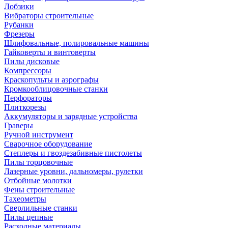
Лобзики
Вибраторы строительные
Рубанки
Фрезеры
Шлифовальные, полировальные машины
Гайковерты и винтоверты
Пилы дисковые
Компрессоры
Краскопульты и аэрографы
Кромкооблицовочные станки
Перфораторы
Плиткорезы
Аккумуляторы и зарядные устройства
Граверы
Ручной инструмент
Сварочное оборудование
Степлеры и гвоздезабивные пистолеты
Пилы торцовочные
Лазерные уровни, дальномеры, рулетки
Отбойные молотки
Фены строительные
Тахеометры
Сверлильные станки
Пилы цепные
Расходные материалы