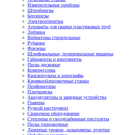
Измерительные приборы
Штроборезы
Бензорезы
Электроотвертки
Аппараты для сварки пластиковых труб
Лобзики
Вибраторы строительные
Рубанки
Фрезеры
Шлифовальные, полировальные машины
Гайковерты и винтоверты
Пилы дисковые
Компрессоры
Краскопульты и аэрографы
Кромкооблицовочные станки
Перфораторы
Плиткорезы
Аккумуляторы и зарядные устройства
Граверы
Ручной инструмент
Сварочное оборудование
Степлеры и гвоздезабивные пистолеты
Пилы торцовочные
Лазерные уровни, дальномеры, рулетки