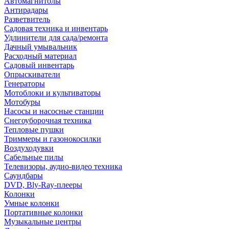
Автомагнитолы
Антирадары
Разветвитель
Садовая техника и инвентарь
Удлинители для сада/ремонта
Дачный умывальник
Расходный материал
Садовый инвентарь
Опрыскиватели
Генераторы
Мотоблоки и культиваторы
Мотобуры
Насосы и насосные станции
Снегоуборочная техника
Тепловые пушки
Триммеры и газонокосилки
Воздуходувки
Сабельные пилы
Телевизоры, аудио-видео техника
Саундбары
DVD, Bly-Ray-плееры
Колонки
Умные колонки
Портативные колонки
Музыкальные центры