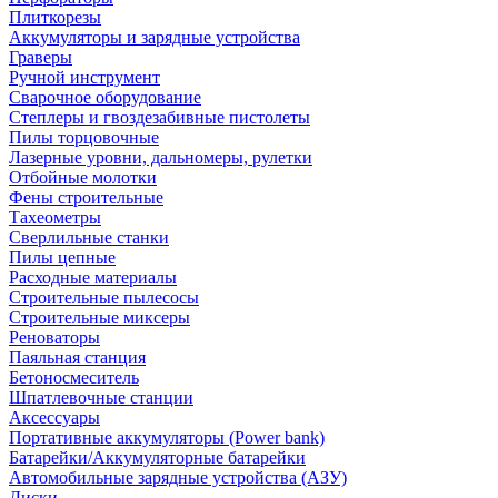
Плиткорезы
Аккумуляторы и зарядные устройства
Граверы
Ручной инструмент
Сварочное оборудование
Степлеры и гвоздезабивные пистолеты
Пилы торцовочные
Лазерные уровни, дальномеры, рулетки
Отбойные молотки
Фены строительные
Тахеометры
Сверлильные станки
Пилы цепные
Расходные материалы
Строительные пылесосы
Строительные миксеры
Реноваторы
Паяльная станция
Бетоносмеситель
Шпатлевочные станции
Аксессуары
Портативные аккумуляторы (Power bank)
Батарейки/Аккумуляторные батарейки
Автомобильные зарядные устройства (АЗУ)
Диски