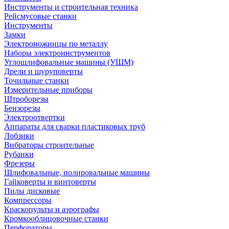
Инструменты и строительная техника
Рейсмусовые станки
Инструменты
Замки
Электроножницы по металлу
Наборы электроинструментов
Углошлифовальные машины (УШМ)
Дрели и шуруповерты
Точильные станки
Измерительные приборы
Штроборезы
Бензорезы
Электроотвертки
Аппараты для сварки пластиковых труб
Лобзики
Вибраторы строительные
Рубанки
Фрезеры
Шлифовальные, полировальные машины
Гайковерты и винтоверты
Пилы дисковые
Компрессоры
Краскопульты и аэрографы
Кромкооблицовочные станки
Перфораторы