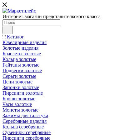
Интернет-магазин представительского класса
Каталог
Ювелирные изделия
Золотые изделия
Браслеты золотые
Кольца золотые
Гайтаны золотые
Подвески золотые
Серьги золотые
Цепи золотые
Запонки золотые
Пирсинги золотые
Броши золотые
Часы золотые
Монеты золотые
Зажимы для галстука
Серебряные изделия
Кольца серебряные
Сувениры серебряные
Пирсинги серебряные