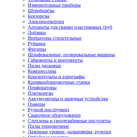
Измерительные приборы
Штроборезы
Бензорезы
Электроотвертки
Аппараты для сварки пластиковых труб
Лобзики
Вибраторы строительные
Рубанки
Фрезеры
Шлифовальные, полировальные машины
Гайковерты и винтоверты
Пилы дисковые
Компрессоры
Краскопульты и аэрографы
Кромкооблицовочные станки
Перфораторы
Плиткорезы
Аккумуляторы и зарядные устройства
Граверы
Ручной инструмент
Сварочное оборудование
Степлеры и гвоздезабивные пистолеты
Пилы торцовочные
Лазерные уровни, дальномеры, рулетки