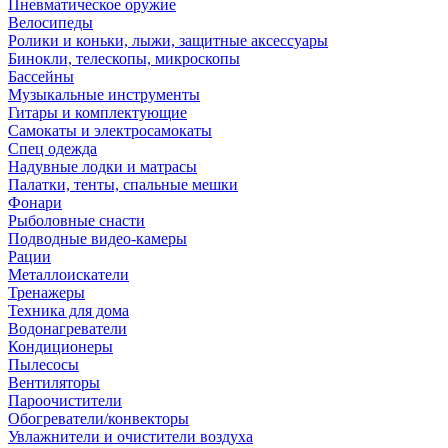
Пневматическое оружие
Велосипеды
Ролики и коньки, лыжи, защитные аксессуары
Бинокли, телескопы, микроскопы
Бассейны
Музыкальные инструменты
Гитары и комплектующие
Самокаты и электросамокаты
Спец одежда
Надувные лодки и матрасы
Палатки, тенты, спальные мешки
Фонари
Рыболовные снасти
Подводные видео-камеры
Рации
Металлоискатели
Тренажеры
Техника для дома
Водонагреватели
Кондиционеры
Пылесосы
Вентиляторы
Пароочистители
Обогреватели/конвекторы
Увлажнители и очистители воздуха