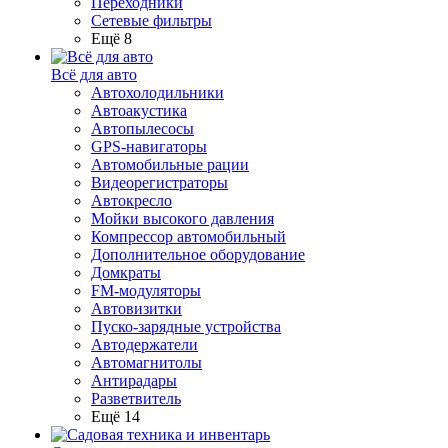
Переходники
Сетевые фильтры
Ещё 8
Всё для авто
Автохолодильники
Автоакустика
Автопылесосы
GPS-навигаторы
Автомобильные рации
Видеорегистраторы
Автокресло
Мойки высокого давления
Компрессор автомобильный
Дополнительное оборудование
Домкраты
FM-модуляторы
Автовизитки
Пуско-зарядные устройства
Автодержатели
Автомагнитолы
Антирадары
Разветвитель
Ещё 14