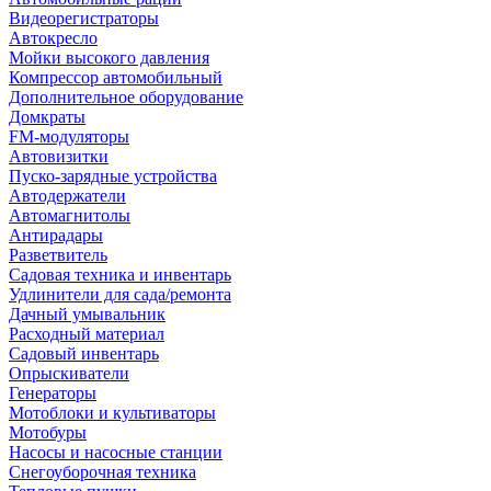
Видеорегистраторы
Автокресло
Мойки высокого давления
Компрессор автомобильный
Дополнительное оборудование
Домкраты
FM-модуляторы
Автовизитки
Пуско-зарядные устройства
Автодержатели
Автомагнитолы
Антирадары
Разветвитель
Садовая техника и инвентарь
Удлинители для сада/ремонта
Дачный умывальник
Расходный материал
Садовый инвентарь
Опрыскиватели
Генераторы
Мотоблоки и культиваторы
Мотобуры
Насосы и насосные станции
Снегоуборочная техника