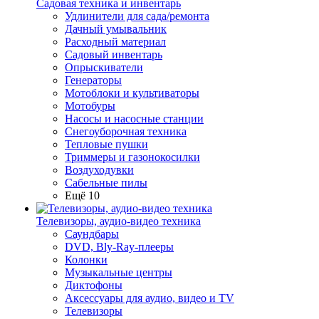
Садовая техника и инвентарь
Удлинители для сада/ремонта
Дачный умывальник
Расходный материал
Садовый инвентарь
Опрыскиватели
Генераторы
Мотоблоки и культиваторы
Мотобуры
Насосы и насосные станции
Снегоуборочная техника
Тепловые пушки
Триммеры и газонокосилки
Воздуходувки
Сабельные пилы
Ещё 10
Телевизоры, аудио-видео техника
Саундбары
DVD, Bly-Ray-плееры
Колонки
Музыкальные центры
Диктофоны
Аксессуары для аудио, видео и TV
Телевизоры