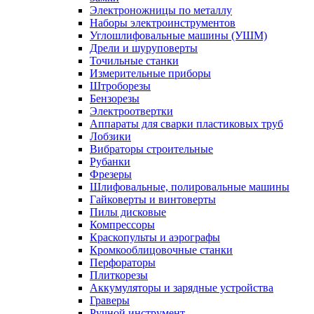
Электроножницы по металлу
Наборы электроинструментов
Углошлифовальные машины (УШМ)
Дрели и шуруповерты
Точильные станки
Измерительные приборы
Штроборезы
Бензорезы
Электроотвертки
Аппараты для сварки пластиковых труб
Лобзики
Вибраторы строительные
Рубанки
Фрезеры
Шлифовальные, полировальные машины
Гайковерты и винтоверты
Пилы дисковые
Компрессоры
Краскопульты и аэрографы
Кромкооблицовочные станки
Перфораторы
Плиткорезы
Аккумуляторы и зарядные устройства
Граверы
Ручной инструмент