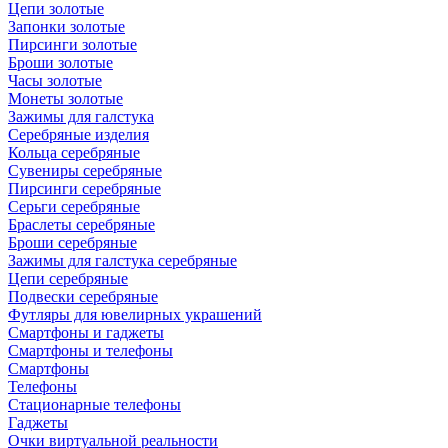
Цепи золотые
Запонки золотые
Пирсинги золотые
Броши золотые
Часы золотые
Монеты золотые
Зажимы для галстука
Серебряные изделия
Кольца серебряные
Сувениры серебряные
Пирсинги серебряные
Серьги серебряные
Браслеты серебряные
Броши серебряные
Зажимы для галстука серебряные
Цепи серебряные
Подвески серебряные
Футляры для ювелирных украшений
Смартфоны и гаджеты
Смартфоны и телефоны
Смартфоны
Телефоны
Стационарные телефоны
Гаджеты
Очки виртуальной реальности