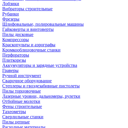
Лобзики
Вибраторы строительные
Рубанки
Фрезеры
Шлифовальные, полировальные машины
Гайковерты и винтоверты
Пилы дисковые
Компрессоры
Краскопульты и аэрографы
Кромкооблицовочные станки
Перфораторы
Плиткорезы
Аккумуляторы и зарядные устройства
Граверы
Ручной инструмент
Сварочное оборудование
Степлеры и гвоздезабивные пистолеты
Пилы торцовочные
Лазерные уровни, дальномеры, рулетки
Отбойные молотки
Фены строительные
Тахеометры
Сверлильные станки
Пилы цепные
Расходные материалы