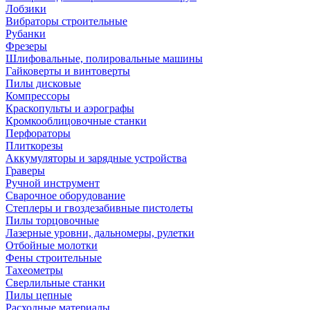
Лобзики
Вибраторы строительные
Рубанки
Фрезеры
Шлифовальные, полировальные машины
Гайковерты и винтоверты
Пилы дисковые
Компрессоры
Краскопульты и аэрографы
Кромкооблицовочные станки
Перфораторы
Плиткорезы
Аккумуляторы и зарядные устройства
Граверы
Ручной инструмент
Сварочное оборудование
Степлеры и гвоздезабивные пистолеты
Пилы торцовочные
Лазерные уровни, дальномеры, рулетки
Отбойные молотки
Фены строительные
Тахеометры
Сверлильные станки
Пилы цепные
Расходные материалы