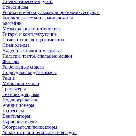
Пневматическое оружие
Велосипеды
Ролики и коньки, лыжи, защитные аксессуары
Бинокли, телескопы, микроскопы
Бассейны
Музыкальные инструменты
Гитары и комплектующие
Самокаты и электросамокаты
Спец одежда
Надувные лодки и матрасы
Палатки, тенты, спальные мешки
Фонари
Рыболовные снасти
Подводные видео-камеры
Рации
Металлоискатели
Тренажеры
Техника для дома
Водонагреватели
Кондиционеры
Пылесосы
Вентиляторы
Пароочистители
Обогреватели/конвекторы
Увлажнители и очистители воздуха