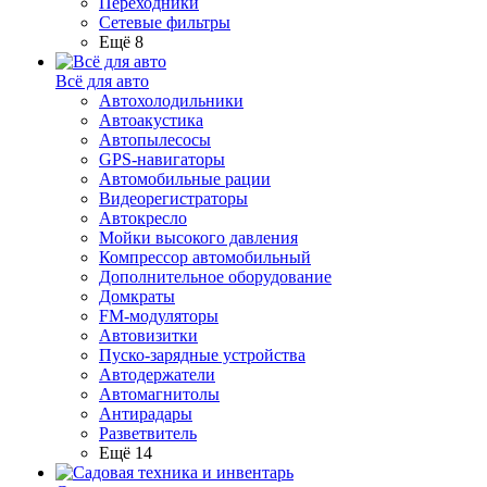
Переходники
Сетевые фильтры
Ещё 8
Всё для авто
Автохолодильники
Автоакустика
Автопылесосы
GPS-навигаторы
Автомобильные рации
Видеорегистраторы
Автокресло
Мойки высокого давления
Компрессор автомобильный
Дополнительное оборудование
Домкраты
FM-модуляторы
Автовизитки
Пуско-зарядные устройства
Автодержатели
Автомагнитолы
Антирадары
Разветвитель
Ещё 14