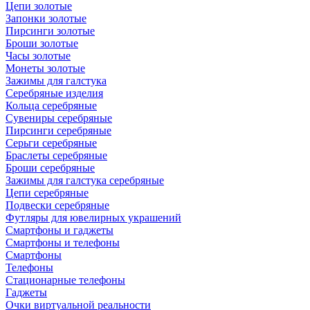
Цепи золотые
Запонки золотые
Пирсинги золотые
Броши золотые
Часы золотые
Монеты золотые
Зажимы для галстука
Серебряные изделия
Кольца серебряные
Сувениры серебряные
Пирсинги серебряные
Серьги серебряные
Браслеты серебряные
Броши серебряные
Зажимы для галстука серебряные
Цепи серебряные
Подвески серебряные
Футляры для ювелирных украшений
Смартфоны и гаджеты
Смартфоны и телефоны
Смартфоны
Телефоны
Стационарные телефоны
Гаджеты
Очки виртуальной реальности