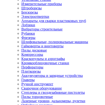
Измерительные приборы
Штроборезы
Бензорезы
Электроотвертки
Аппараты для сварки пластиковых труб
Лобзики
Вибраторы строительные
Рубанки
Фрезеры
Шлифовальные, полировальные машины
Гайковерты и винтоверты
Пилы дисковые
Компрессоры
Краскопульты и аэрографы
Кромкооблицовочные станки
Перфораторы
Плиткорезы
Аккумуляторы и зарядные устройства
Граверы
Ручной инструмент
Сварочное оборудование
Степлеры и гвоздезабивные пистолеты
Пилы торцовочные
Лазерные уровни, дальномеры, рулетки