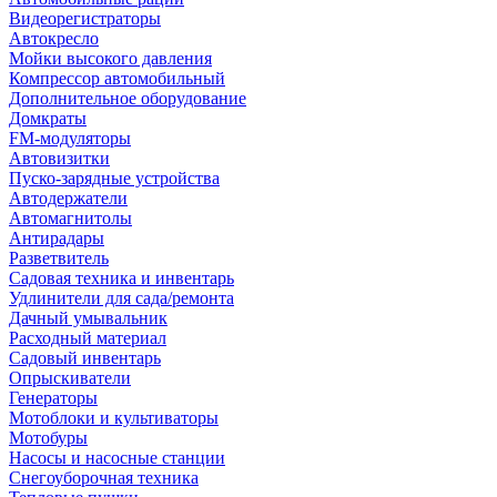
Видеорегистраторы
Автокресло
Мойки высокого давления
Компрессор автомобильный
Дополнительное оборудование
Домкраты
FM-модуляторы
Автовизитки
Пуско-зарядные устройства
Автодержатели
Автомагнитолы
Антирадары
Разветвитель
Садовая техника и инвентарь
Удлинители для сада/ремонта
Дачный умывальник
Расходный материал
Садовый инвентарь
Опрыскиватели
Генераторы
Мотоблоки и культиваторы
Мотобуры
Насосы и насосные станции
Снегоуборочная техника