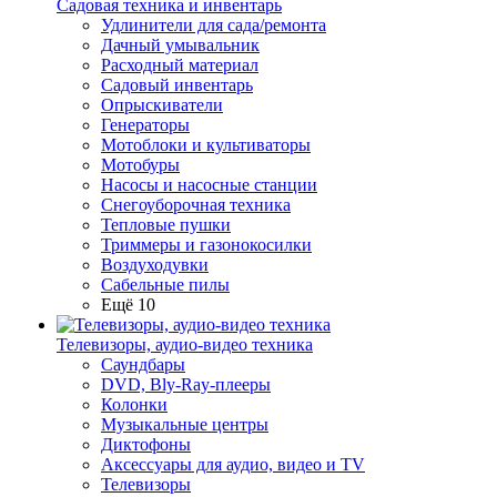
Садовая техника и инвентарь
Удлинители для сада/ремонта
Дачный умывальник
Расходный материал
Садовый инвентарь
Опрыскиватели
Генераторы
Мотоблоки и культиваторы
Мотобуры
Насосы и насосные станции
Снегоуборочная техника
Тепловые пушки
Триммеры и газонокосилки
Воздуходувки
Сабельные пилы
Ещё 10
Телевизоры, аудио-видео техника
Саундбары
DVD, Bly-Ray-плееры
Колонки
Музыкальные центры
Диктофоны
Аксессуары для аудио, видео и TV
Телевизоры