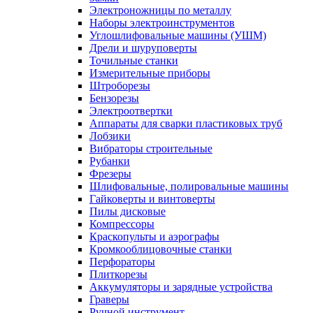
Электроножницы по металлу
Наборы электроинструментов
Углошлифовальные машины (УШМ)
Дрели и шуруповерты
Точильные станки
Измерительные приборы
Штроборезы
Бензорезы
Электроотвертки
Аппараты для сварки пластиковых труб
Лобзики
Вибраторы строительные
Рубанки
Фрезеры
Шлифовальные, полировальные машины
Гайковерты и винтоверты
Пилы дисковые
Компрессоры
Краскопульты и аэрографы
Кромкооблицовочные станки
Перфораторы
Плиткорезы
Аккумуляторы и зарядные устройства
Граверы
Ручной инструмент