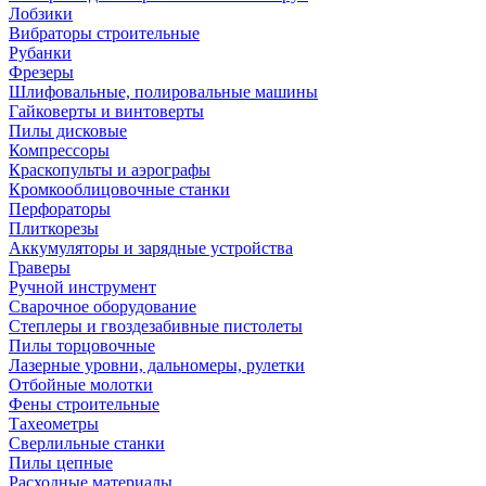
Лобзики
Вибраторы строительные
Рубанки
Фрезеры
Шлифовальные, полировальные машины
Гайковерты и винтоверты
Пилы дисковые
Компрессоры
Краскопульты и аэрографы
Кромкооблицовочные станки
Перфораторы
Плиткорезы
Аккумуляторы и зарядные устройства
Граверы
Ручной инструмент
Сварочное оборудование
Степлеры и гвоздезабивные пистолеты
Пилы торцовочные
Лазерные уровни, дальномеры, рулетки
Отбойные молотки
Фены строительные
Тахеометры
Сверлильные станки
Пилы цепные
Расходные материалы