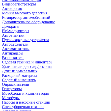
Видеорегистраторы
Автокресло
Мойки высокого давления
Компрессор автомобильный
Дополнительное оборудование
Домкраты
FM-модуляторы
Автовизитки
Пуско-зарядные устройства
Автодержатели
Автомагнитолы
Антирадары
Разветвитель
Садовая техника и инвентарь
Удлинители для сада/ремонта
Дачный умывальник
Расходный материал
Садовый инвентарь
Опрыскиватели
Генераторы
Мотоблоки и культиваторы
Мотобуры
Насосы и насосные станции
Снегоуборочная техника