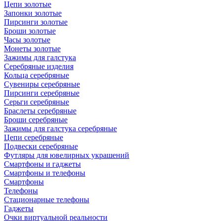
Цепи золотые
Запонки золотые
Пирсинги золотые
Броши золотые
Часы золотые
Монеты золотые
Зажимы для галстука
Серебряные изделия
Кольца серебряные
Сувениры серебряные
Пирсинги серебряные
Серьги серебряные
Браслеты серебряные
Броши серебряные
Зажимы для галстука серебряные
Цепи серебряные
Подвески серебряные
Футляры для ювелирных украшений
Смартфоны и гаджеты
Смартфоны и телефоны
Смартфоны
Телефоны
Стационарные телефоны
Гаджеты
Очки виртуальной реальности