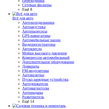
Переходники
Сетевые фильтры
Ещё 8
Всё для авто
Автохолодильники
Автоакустика
Автопылесосы
GPS-навигаторы
Автомобильные рации
Видеорегистраторы
Автокресло
Мойки высокого давления
Компрессор автомобильный
Дополнительное оборудование
Домкраты
FM-модуляторы
Автовизитки
Пуско-зарядные устройства
Автодержатели
Автомагнитолы
Антирадары
Разветвитель
Ещё 14