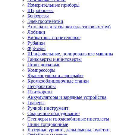
Измерительные приборы
Штроборезы
Бензорезы
Электроотвертки
Аппараты для сварки пластиковых труб
Лобзики
Вибраторы строительные
Рубанки
Фрезеры
Шлифовальные, полировальные машины
Гайковерты и винтоверты
Пилы дисковые
Компрессоры
Краскопульты и аэрографы
Кромкооблицовочные станки
Перфораторы
Плиткорезы
Аккумуляторы и зарядные устройства
Граверы
Ручной инструмент
Сварочное оборудование
Степлеры и гвоздезабивные пистолеты
Пилы торцовочные
Лазерные уровни, дальномеры, рулетки