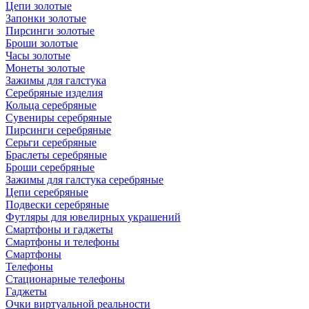
Цепи золотые
Запонки золотые
Пирсинги золотые
Броши золотые
Часы золотые
Монеты золотые
Зажимы для галстука
Серебряные изделия
Кольца серебряные
Сувениры серебряные
Пирсинги серебряные
Серьги серебряные
Браслеты серебряные
Броши серебряные
Зажимы для галстука серебряные
Цепи серебряные
Подвески серебряные
Футляры для ювелирных украшений
Смартфоны и гаджеты
Смартфоны и телефоны
Смартфоны
Телефоны
Стационарные телефоны
Гаджеты
Очки виртуальной реальности