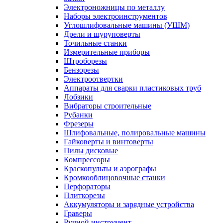
Электроножницы по металлу
Наборы электроинструментов
Углошлифовальные машины (УШМ)
Дрели и шуруповерты
Точильные станки
Измерительные приборы
Штроборезы
Бензорезы
Электроотвертки
Аппараты для сварки пластиковых труб
Лобзики
Вибраторы строительные
Рубанки
Фрезеры
Шлифовальные, полировальные машины
Гайковерты и винтоверты
Пилы дисковые
Компрессоры
Краскопульты и аэрографы
Кромкооблицовочные станки
Перфораторы
Плиткорезы
Аккумуляторы и зарядные устройства
Граверы
Ручной инструмент