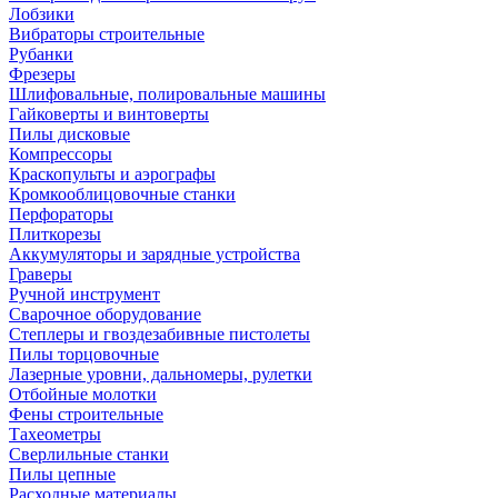
Лобзики
Вибраторы строительные
Рубанки
Фрезеры
Шлифовальные, полировальные машины
Гайковерты и винтоверты
Пилы дисковые
Компрессоры
Краскопульты и аэрографы
Кромкооблицовочные станки
Перфораторы
Плиткорезы
Аккумуляторы и зарядные устройства
Граверы
Ручной инструмент
Сварочное оборудование
Степлеры и гвоздезабивные пистолеты
Пилы торцовочные
Лазерные уровни, дальномеры, рулетки
Отбойные молотки
Фены строительные
Тахеометры
Сверлильные станки
Пилы цепные
Расходные материалы