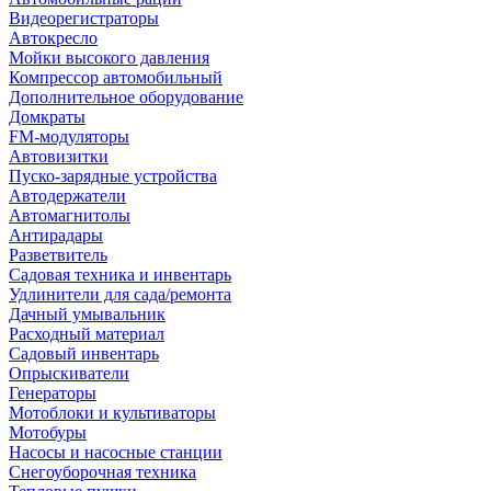
Видеорегистраторы
Автокресло
Мойки высокого давления
Компрессор автомобильный
Дополнительное оборудование
Домкраты
FM-модуляторы
Автовизитки
Пуско-зарядные устройства
Автодержатели
Автомагнитолы
Антирадары
Разветвитель
Садовая техника и инвентарь
Удлинители для сада/ремонта
Дачный умывальник
Расходный материал
Садовый инвентарь
Опрыскиватели
Генераторы
Мотоблоки и культиваторы
Мотобуры
Насосы и насосные станции
Снегоуборочная техника