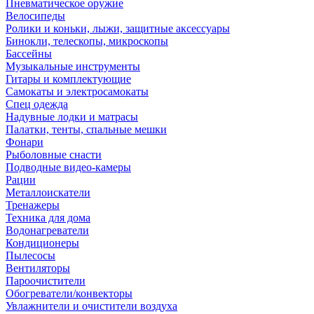
Пневматическое оружие
Велосипеды
Ролики и коньки, лыжи, защитные аксессуары
Бинокли, телескопы, микроскопы
Бассейны
Музыкальные инструменты
Гитары и комплектующие
Самокаты и электросамокаты
Спец одежда
Надувные лодки и матрасы
Палатки, тенты, спальные мешки
Фонари
Рыболовные снасти
Подводные видео-камеры
Рации
Металлоискатели
Тренажеры
Техника для дома
Водонагреватели
Кондиционеры
Пылесосы
Вентиляторы
Пароочистители
Обогреватели/конвекторы
Увлажнители и очистители воздуха