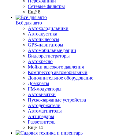
Переходники
Сетевые фильтры
Ещё 8
Всё для авто
Автохолодильники
Автоакустика
Автопылесосы
GPS-навигаторы
Автомобильные рации
Видеорегистраторы
Автокресло
Мойки высокого давления
Компрессор автомобильный
Дополнительное оборудование
Домкраты
FM-модуляторы
Автовизитки
Пуско-зарядные устройства
Автодержатели
Автомагнитолы
Антирадары
Разветвитель
Ещё 14