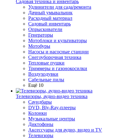
Садовая техника и инвентарь
Удлинители для сада/ремонта
Дачный умывальник
Расходный материал
Садовый инвентарь
Опрыскиватели
Генераторы
Мотоблоки и культиваторы
Мотобуры
Насосы и насосные станции
Снегоуборочная техника
Тепловые пушки
Триммеры и газонокосилки
Воздуходувки
Сабельные пилы
Ещё 10
Телевизоры, аудио-видео техника
Саундбары
DVD, Bly-Ray-плееры
Колонки
Музыкальные центры
Диктофоны
Аксессуары для аудио, видео и TV
Телевизоры