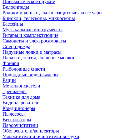
Пневматическое оружие
Велосипеды
Ролики и коньки, лыжи, защитные аксессуары
Бинокли, телескопы, микроскопы
Бассейны
Музыкальные инструменты
Гитары и комплектующие
Самокаты и электросамокаты
Спец одежда
Надувные лодки и матрасы
Палатки, тенты, спальные мешки
Фонари
Рыболовные снасти
Подводные видео-камеры
Рации
Металлоискатели
Тренажеры
Техника для дома
Водонагреватели
Кондиционеры
Пылесосы
Вентиляторы
Пароочистители
Обогреватели/конвекторы
Увлажнители и очистители воздуха