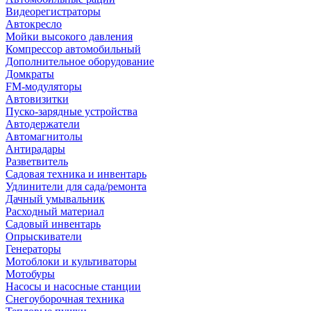
Видеорегистраторы
Автокресло
Мойки высокого давления
Компрессор автомобильный
Дополнительное оборудование
Домкраты
FM-модуляторы
Автовизитки
Пуско-зарядные устройства
Автодержатели
Автомагнитолы
Антирадары
Разветвитель
Садовая техника и инвентарь
Удлинители для сада/ремонта
Дачный умывальник
Расходный материал
Садовый инвентарь
Опрыскиватели
Генераторы
Мотоблоки и культиваторы
Мотобуры
Насосы и насосные станции
Снегоуборочная техника