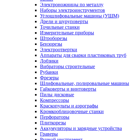
Электроножницы по металлу
Наборы электроинструментов
Углошлифовальные машины (УШМ)
Дрели и шуруповерты
Точильные станки
Измерительные приборы
Штроборезы
Бензорезы
Электроотвертки
Аппараты для сварки пластиковых труб
Лобзики
Вибраторы строительные
Рубанки
Фрезеры
Шлифовальные, полировальные машины
Гайковерты и винтоверты
Пилы дисковые
Компрессоры
Краскопульты и аэрографы
Кромкооблицовочные станки
Перфораторы
Плиткорезы
Аккумуляторы и зарядные устройства
Граверы
Ручной инструмент