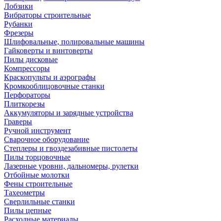
Лобзики
Вибраторы строительные
Рубанки
Фрезеры
Шлифовальные, полировальные машины
Гайковерты и винтоверты
Пилы дисковые
Компрессоры
Краскопульты и аэрографы
Кромкооблицовочные станки
Перфораторы
Плиткорезы
Аккумуляторы и зарядные устройства
Граверы
Ручной инструмент
Сварочное оборудование
Степлеры и гвоздезабивные пистолеты
Пилы торцовочные
Лазерные уровни, дальномеры, рулетки
Отбойные молотки
Фены строительные
Тахеометры
Сверлильные станки
Пилы цепные
Расходные материалы