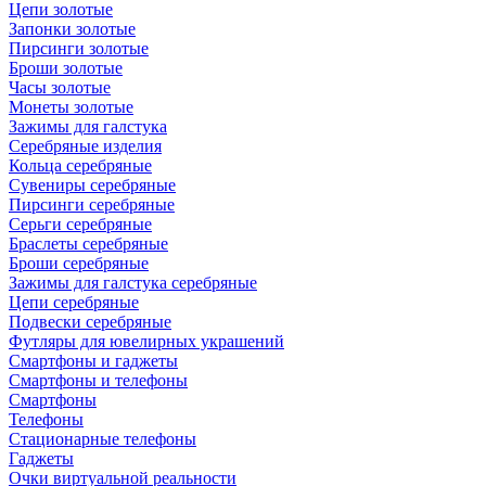
Цепи золотые
Запонки золотые
Пирсинги золотые
Броши золотые
Часы золотые
Монеты золотые
Зажимы для галстука
Серебряные изделия
Кольца серебряные
Сувениры серебряные
Пирсинги серебряные
Серьги серебряные
Браслеты серебряные
Броши серебряные
Зажимы для галстука серебряные
Цепи серебряные
Подвески серебряные
Футляры для ювелирных украшений
Смартфоны и гаджеты
Смартфоны и телефоны
Смартфоны
Телефоны
Стационарные телефоны
Гаджеты
Очки виртуальной реальности