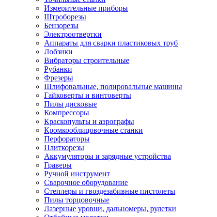
Измерительные приборы
Штроборезы
Бензорезы
Электроотвертки
Аппараты для сварки пластиковых труб
Лобзики
Вибраторы строительные
Рубанки
Фрезеры
Шлифовальные, полировальные машины
Гайковерты и винтоверты
Пилы дисковые
Компрессоры
Краскопульты и аэрографы
Кромкооблицовочные станки
Перфораторы
Плиткорезы
Аккумуляторы и зарядные устройства
Граверы
Ручной инструмент
Сварочное оборудование
Степлеры и гвоздезабивные пистолеты
Пилы торцовочные
Лазерные уровни, дальномеры, рулетки