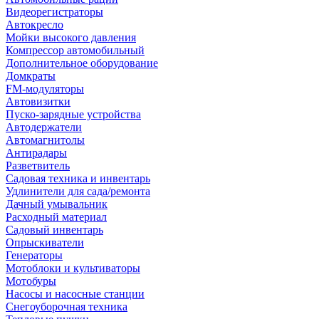
Видеорегистраторы
Автокресло
Мойки высокого давления
Компрессор автомобильный
Дополнительное оборудование
Домкраты
FM-модуляторы
Автовизитки
Пуско-зарядные устройства
Автодержатели
Автомагнитолы
Антирадары
Разветвитель
Садовая техника и инвентарь
Удлинители для сада/ремонта
Дачный умывальник
Расходный материал
Садовый инвентарь
Опрыскиватели
Генераторы
Мотоблоки и культиваторы
Мотобуры
Насосы и насосные станции
Снегоуборочная техника