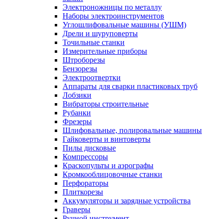
Электроножницы по металлу
Наборы электроинструментов
Углошлифовальные машины (УШМ)
Дрели и шуруповерты
Точильные станки
Измерительные приборы
Штроборезы
Бензорезы
Электроотвертки
Аппараты для сварки пластиковых труб
Лобзики
Вибраторы строительные
Рубанки
Фрезеры
Шлифовальные, полировальные машины
Гайковерты и винтоверты
Пилы дисковые
Компрессоры
Краскопульты и аэрографы
Кромкооблицовочные станки
Перфораторы
Плиткорезы
Аккумуляторы и зарядные устройства
Граверы
Ручной инструмент