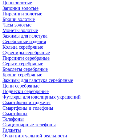
Цепи золотые
Запонки золотые
Пирсинги золотые
Броши золотые
Часы золотые
Монеты золотые
Зажимы для галстука
Серебряные изделия
Кольца серебряные
Сувениры серебряные
Пирсинги серебряные
Серьги серебряные
Браслеты серебряные
Броши серебряные
Зажимы для галстука серебряные
Цепи серебряные
Подвески серебряные
Футляры для ювелирных украшений
Смартфоны и гаджеты
Смартфоны и телефоны
Смартфоны
Телефоны
Стационарные телефоны
Гаджеты
Очки виртуальной реальности