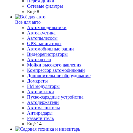
Переходники
Сетевые фильтры
Ещё 8
Всё для авто
Автохолодильники
Автоакустика
Автопылесосы
GPS-навигаторы
Автомобильные рации
Видеорегистраторы
Автокресло
Мойки высокого давления
Компрессор автомобильный
Дополнительное оборудование
Домкраты
FM-модуляторы
Автовизитки
Пуско-зарядные устройства
Автодержатели
Автомагнитолы
Антирадары
Разветвитель
Ещё 14