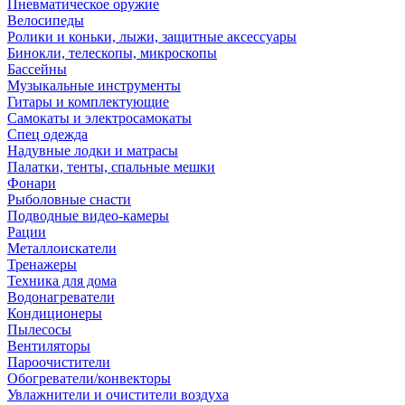
Пневматическое оружие
Велосипеды
Ролики и коньки, лыжи, защитные аксессуары
Бинокли, телескопы, микроскопы
Бассейны
Музыкальные инструменты
Гитары и комплектующие
Самокаты и электросамокаты
Спец одежда
Надувные лодки и матрасы
Палатки, тенты, спальные мешки
Фонари
Рыболовные снасти
Подводные видео-камеры
Рации
Металлоискатели
Тренажеры
Техника для дома
Водонагреватели
Кондиционеры
Пылесосы
Вентиляторы
Пароочистители
Обогреватели/конвекторы
Увлажнители и очистители воздуха