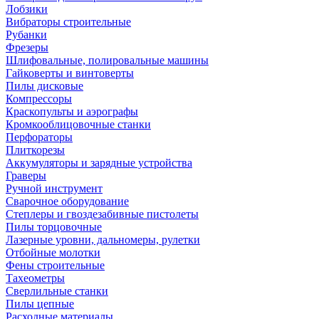
Лобзики
Вибраторы строительные
Рубанки
Фрезеры
Шлифовальные, полировальные машины
Гайковерты и винтоверты
Пилы дисковые
Компрессоры
Краскопульты и аэрографы
Кромкооблицовочные станки
Перфораторы
Плиткорезы
Аккумуляторы и зарядные устройства
Граверы
Ручной инструмент
Сварочное оборудование
Степлеры и гвоздезабивные пистолеты
Пилы торцовочные
Лазерные уровни, дальномеры, рулетки
Отбойные молотки
Фены строительные
Тахеометры
Сверлильные станки
Пилы цепные
Расходные материалы