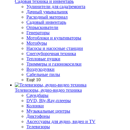
Садовая техника и инвентарь
Удлинители для сада/ремонта
Дачный умывальник
Расходный материал
Садовый инвентарь
Опрыскиватели
Генераторы
Мотоблоки и культиваторы
Мотобуры
Насосы и насосные станции
Снегоуборочная техника
Тепловые пушки
Триммеры и газонокосилки
Воздуходувки
Сабельные пилы
Ещё 10
Телевизоры, аудио-видео техника
Саундбары
DVD, Bly-Ray-плееры
Колонки
Музыкальные центры
Диктофоны
Аксессуары для аудио, видео и TV
Телевизоры