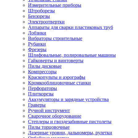
Измерительные приборы
Штроборезы
Бензорезы
Электроотвертки
Аппараты для сварки пластиковых труб
Лобзики
Вибраторы строительные
Рубанки
Фрезеры
Шлифовальные, полировальные машины
Гайковерты и винтоверты
Пилы дисковые
Компрессоры
Краскопульты и аэрографы
Кромкооблицовочные станки
Перфораторы
Плиткорезы
Аккумуляторы и зарядные устройства
Граверы
Ручной инструмент
Сварочное оборудование
Степлеры и гвоздезабивные пистолеты
Пилы торцовочные
Лазерные уровни, дальномеры, рулетки