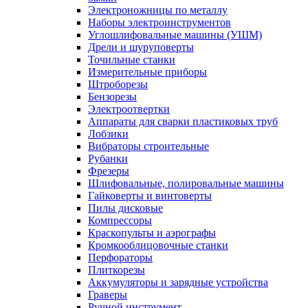
Электроножницы по металлу
Наборы электроинструментов
Углошлифовальные машины (УШМ)
Дрели и шуруповерты
Точильные станки
Измерительные приборы
Штроборезы
Бензорезы
Электроотвертки
Аппараты для сварки пластиковых труб
Лобзики
Вибраторы строительные
Рубанки
Фрезеры
Шлифовальные, полировальные машины
Гайковерты и винтоверты
Пилы дисковые
Компрессоры
Краскопульты и аэрографы
Кромкооблицовочные станки
Перфораторы
Плиткорезы
Аккумуляторы и зарядные устройства
Граверы
Ручной инструмент