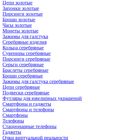
Цепи золотые
Запонки золотые
Пирсинги золотые
Броши золотые
Часы золотые
Монеты золотые
Зажимы для галстука
Серебряные изделия
Кольца серебряные
Сувениры серебряные
Пирсинги серебряные
Серьги серебряные
Браслеты серебряные
Броши серебряные
Зажимы для галстука серебряные
Цепи серебряные
Подвески серебряные
Футляры для ювелирных украшений
Смартфоны и гаджеты
Смартфоны и телефоны
Смартфоны
Телефоны
Стационарные телефоны
Гаджеты
Очки виртуальной реальности