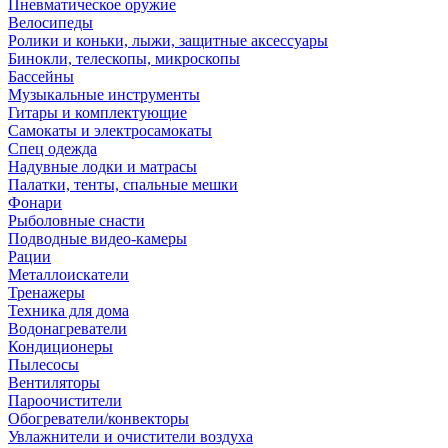
Пневматическое оружие
Велосипеды
Ролики и коньки, лыжи, защитные аксессуары
Бинокли, телескопы, микроскопы
Бассейны
Музыкальные инструменты
Гитары и комплектующие
Самокаты и электросамокаты
Спец одежда
Надувные лодки и матрасы
Палатки, тенты, спальные мешки
Фонари
Рыболовные снасти
Подводные видео-камеры
Рации
Металлоискатели
Тренажеры
Техника для дома
Водонагреватели
Кондиционеры
Пылесосы
Вентиляторы
Пароочистители
Обогреватели/конвекторы
Увлажнители и очистители воздуха