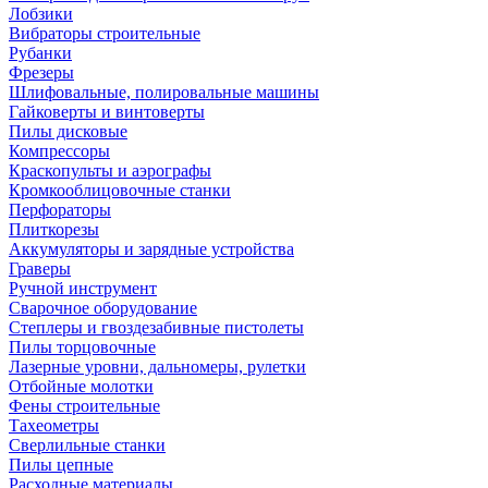
Лобзики
Вибраторы строительные
Рубанки
Фрезеры
Шлифовальные, полировальные машины
Гайковерты и винтоверты
Пилы дисковые
Компрессоры
Краскопульты и аэрографы
Кромкооблицовочные станки
Перфораторы
Плиткорезы
Аккумуляторы и зарядные устройства
Граверы
Ручной инструмент
Сварочное оборудование
Степлеры и гвоздезабивные пистолеты
Пилы торцовочные
Лазерные уровни, дальномеры, рулетки
Отбойные молотки
Фены строительные
Тахеометры
Сверлильные станки
Пилы цепные
Расходные материалы