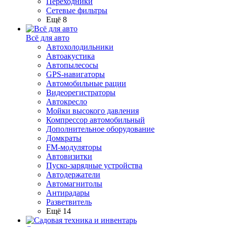
Переходники
Сетевые фильтры
Ещё 8
Всё для авто
Автохолодильники
Автоакустика
Автопылесосы
GPS-навигаторы
Автомобильные рации
Видеорегистраторы
Автокресло
Мойки высокого давления
Компрессор автомобильный
Дополнительное оборудование
Домкраты
FM-модуляторы
Автовизитки
Пуско-зарядные устройства
Автодержатели
Автомагнитолы
Антирадары
Разветвитель
Ещё 14