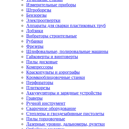
Измерительные приборы
Штроборезы
Бензорезы
Электроотвертки
Аппараты для сварки пластиковых труб
Лобзики
Вибраторы строительные
Рубанки
Фрезеры
Шлифовальные, полировальные машины
Гайковерты и винтоверты
Пилы дисковые
Компрессоры
Краскопульты и аэрографы
Кромкооблицовочные станки
Перфораторы
Плиткорезы
Аккумуляторы и зарядные устройства
Граверы
Ручной инструмент
Сварочное оборудование
Степлеры и гвоздезабивные пистолеты
Пилы торцовочные
Лазерные уровни, дальномеры, рулетки