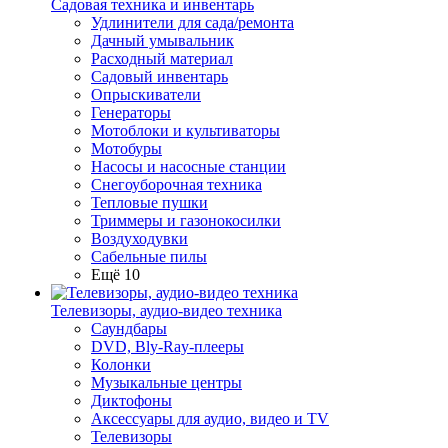
Садовая техника и инвентарь
Удлинители для сада/ремонта
Дачный умывальник
Расходный материал
Садовый инвентарь
Опрыскиватели
Генераторы
Мотоблоки и культиваторы
Мотобуры
Насосы и насосные станции
Снегоуборочная техника
Тепловые пушки
Триммеры и газонокосилки
Воздуходувки
Сабельные пилы
Ещё 10
Телевизоры, аудио-видео техника
Саундбары
DVD, Bly-Ray-плееры
Колонки
Музыкальные центры
Диктофоны
Аксессуары для аудио, видео и TV
Телевизоры