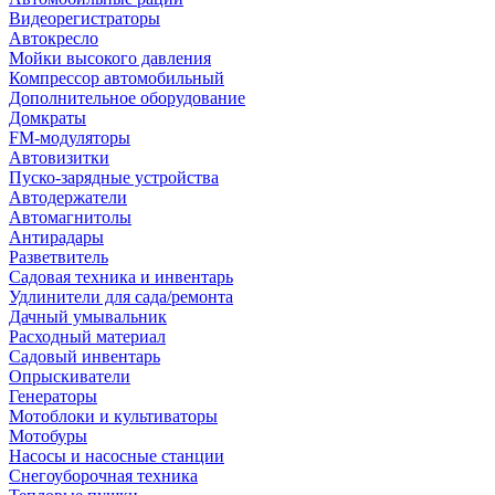
Видеорегистраторы
Автокресло
Мойки высокого давления
Компрессор автомобильный
Дополнительное оборудование
Домкраты
FM-модуляторы
Автовизитки
Пуско-зарядные устройства
Автодержатели
Автомагнитолы
Антирадары
Разветвитель
Садовая техника и инвентарь
Удлинители для сада/ремонта
Дачный умывальник
Расходный материал
Садовый инвентарь
Опрыскиватели
Генераторы
Мотоблоки и культиваторы
Мотобуры
Насосы и насосные станции
Снегоуборочная техника