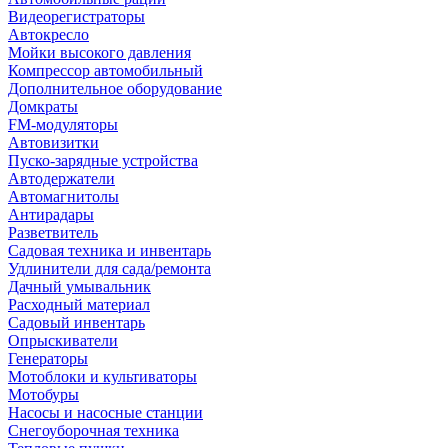
Видеорегистраторы
Автокресло
Мойки высокого давления
Компрессор автомобильный
Дополнительное оборудование
Домкраты
FM-модуляторы
Автовизитки
Пуско-зарядные устройства
Автодержатели
Автомагнитолы
Антирадары
Разветвитель
Садовая техника и инвентарь
Удлинители для сада/ремонта
Дачный умывальник
Расходный материал
Садовый инвентарь
Опрыскиватели
Генераторы
Мотоблоки и культиваторы
Мотобуры
Насосы и насосные станции
Снегоуборочная техника