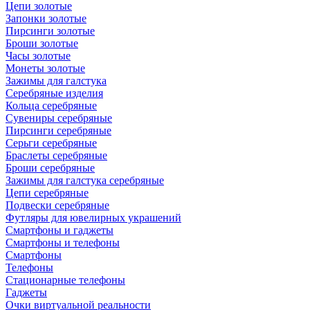
Цепи золотые
Запонки золотые
Пирсинги золотые
Броши золотые
Часы золотые
Монеты золотые
Зажимы для галстука
Серебряные изделия
Кольца серебряные
Сувениры серебряные
Пирсинги серебряные
Серьги серебряные
Браслеты серебряные
Броши серебряные
Зажимы для галстука серебряные
Цепи серебряные
Подвески серебряные
Футляры для ювелирных украшений
Смартфоны и гаджеты
Смартфоны и телефоны
Смартфоны
Телефоны
Стационарные телефоны
Гаджеты
Очки виртуальной реальности