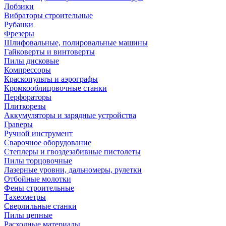
Лобзики
Вибраторы строительные
Рубанки
Фрезеры
Шлифовальные, полировальные машины
Гайковерты и винтоверты
Пилы дисковые
Компрессоры
Краскопульты и аэрографы
Кромкооблицовочные станки
Перфораторы
Плиткорезы
Аккумуляторы и зарядные устройства
Граверы
Ручной инструмент
Сварочное оборудование
Степлеры и гвоздезабивные пистолеты
Пилы торцовочные
Лазерные уровни, дальномеры, рулетки
Отбойные молотки
Фены строительные
Тахеометры
Сверлильные станки
Пилы цепные
Расходные материалы