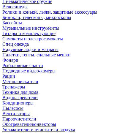
Пневматическое оружие
Велосипеды
Ролики и коньки, лыжи, защитные аксессуары
Бинокли, телескопы, микроскопы
Бассейны
Музыкальные инструменты
Гитары и комплектующие
Самокаты и электросамокаты
Спец одежда
Надувные лодки и матрасы
Палатки, тенты, спальные мешки
Фонари
Рыболовные снасти
Подводные видео-камеры
Рации
Металлоискатели
Тренажеры
Техника для дома
Водонагреватели
Кондиционеры
Пылесосы
Вентиляторы
Пароочистители
Обогреватели/конвекторы
Увлажнители и очистители воздуха