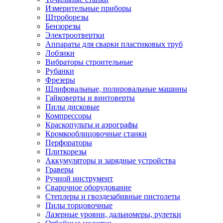
Измерительные приборы
Штроборезы
Бензорезы
Электроотвертки
Аппараты для сварки пластиковых труб
Лобзики
Вибраторы строительные
Рубанки
Фрезеры
Шлифовальные, полировальные машины
Гайковерты и винтоверты
Пилы дисковые
Компрессоры
Краскопульты и аэрографы
Кромкооблицовочные станки
Перфораторы
Плиткорезы
Аккумуляторы и зарядные устройства
Граверы
Ручной инструмент
Сварочное оборудование
Степлеры и гвоздезабивные пистолеты
Пилы торцовочные
Лазерные уровни, дальномеры, рулетки