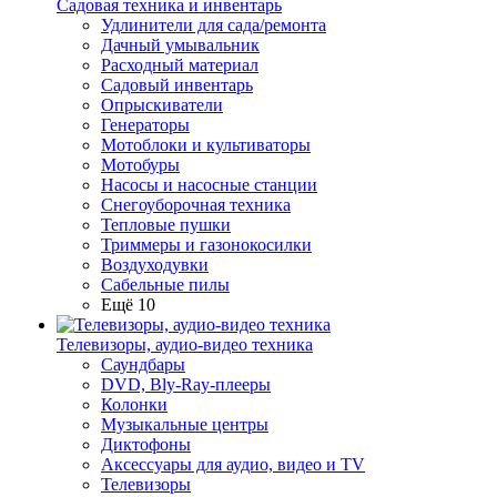
Садовая техника и инвентарь
Удлинители для сада/ремонта
Дачный умывальник
Расходный материал
Садовый инвентарь
Опрыскиватели
Генераторы
Мотоблоки и культиваторы
Мотобуры
Насосы и насосные станции
Снегоуборочная техника
Тепловые пушки
Триммеры и газонокосилки
Воздуходувки
Сабельные пилы
Ещё 10
Телевизоры, аудио-видео техника
Саундбары
DVD, Bly-Ray-плееры
Колонки
Музыкальные центры
Диктофоны
Аксессуары для аудио, видео и TV
Телевизоры