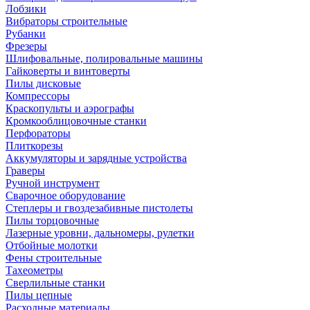
Лобзики
Вибраторы строительные
Рубанки
Фрезеры
Шлифовальные, полировальные машины
Гайковерты и винтоверты
Пилы дисковые
Компрессоры
Краскопульты и аэрографы
Кромкооблицовочные станки
Перфораторы
Плиткорезы
Аккумуляторы и зарядные устройства
Граверы
Ручной инструмент
Сварочное оборудование
Степлеры и гвоздезабивные пистолеты
Пилы торцовочные
Лазерные уровни, дальномеры, рулетки
Отбойные молотки
Фены строительные
Тахеометры
Сверлильные станки
Пилы цепные
Расходные материалы