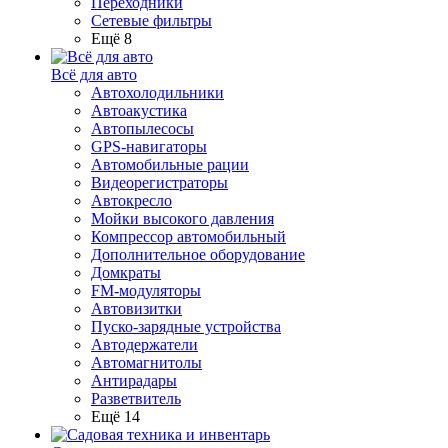
Переходники
Сетевые фильтры
Ещё 8
Всё для авто
Автохолодильники
Автоакустика
Автопылесосы
GPS-навигаторы
Автомобильные рации
Видеорегистраторы
Автокресло
Мойки высокого давления
Компрессор автомобильный
Дополнительное оборудование
Домкраты
FM-модуляторы
Автовизитки
Пуско-зарядные устройства
Автодержатели
Автомагнитолы
Антирадары
Разветвитель
Ещё 14