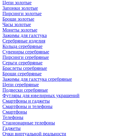
Цепи золотые
Запонки золотые
Пирсинги золотые
Броши золотые
Часы золотые
Монеты золотые
Зажимы для галстука
Серебряные изделия
Кольца серебряные
Сувениры серебряные
Пирсинги серебряные
Серьги серебряные
Браслеты серебряные
Броши серебряные
Зажимы для галстука серебряные
Цепи серебряные
Подвески серебряные
Футляры для ювелирных украшений
Смартфоны и гаджеты
Смартфоны и телефоны
Смартфоны
Телефоны
Стационарные телефоны
Гаджеты
Очки виртуальной реальности