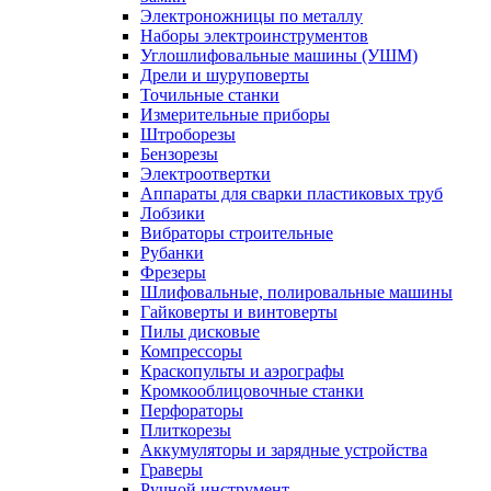
Электроножницы по металлу
Наборы электроинструментов
Углошлифовальные машины (УШМ)
Дрели и шуруповерты
Точильные станки
Измерительные приборы
Штроборезы
Бензорезы
Электроотвертки
Аппараты для сварки пластиковых труб
Лобзики
Вибраторы строительные
Рубанки
Фрезеры
Шлифовальные, полировальные машины
Гайковерты и винтоверты
Пилы дисковые
Компрессоры
Краскопульты и аэрографы
Кромкооблицовочные станки
Перфораторы
Плиткорезы
Аккумуляторы и зарядные устройства
Граверы
Ручной инструмент