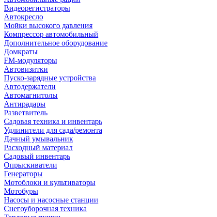
Видеорегистраторы
Автокресло
Мойки высокого давления
Компрессор автомобильный
Дополнительное оборудование
Домкраты
FM-модуляторы
Автовизитки
Пуско-зарядные устройства
Автодержатели
Автомагнитолы
Антирадары
Разветвитель
Садовая техника и инвентарь
Удлинители для сада/ремонта
Дачный умывальник
Расходный материал
Садовый инвентарь
Опрыскиватели
Генераторы
Мотоблоки и культиваторы
Мотобуры
Насосы и насосные станции
Снегоуборочная техника