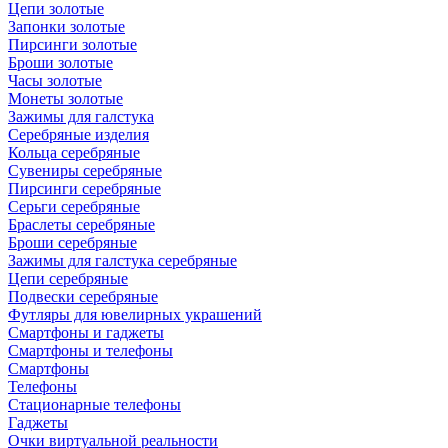
Цепи золотые
Запонки золотые
Пирсинги золотые
Броши золотые
Часы золотые
Монеты золотые
Зажимы для галстука
Серебряные изделия
Кольца серебряные
Сувениры серебряные
Пирсинги серебряные
Серьги серебряные
Браслеты серебряные
Броши серебряные
Зажимы для галстука серебряные
Цепи серебряные
Подвески серебряные
Футляры для ювелирных украшений
Смартфоны и гаджеты
Смартфоны и телефоны
Смартфоны
Телефоны
Стационарные телефоны
Гаджеты
Очки виртуальной реальности