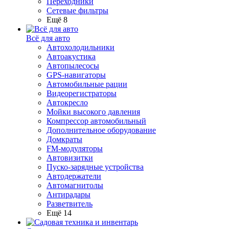
Переходники
Сетевые фильтры
Ещё 8
Всё для авто
Автохолодильники
Автоакустика
Автопылесосы
GPS-навигаторы
Автомобильные рации
Видеорегистраторы
Автокресло
Мойки высокого давления
Компрессор автомобильный
Дополнительное оборудование
Домкраты
FM-модуляторы
Автовизитки
Пуско-зарядные устройства
Автодержатели
Автомагнитолы
Антирадары
Разветвитель
Ещё 14