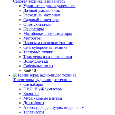
Садовая техника и инвентарь
Удлинители для сада/ремонта
Дачный умывальник
Расходный материал
Садовый инвентарь
Опрыскиватели
Генераторы
Мотоблоки и культиваторы
Мотобуры
Насосы и насосные станции
Снегоуборочная техника
Тепловые пушки
Триммеры и газонокосилки
Воздуходувки
Сабельные пилы
Ещё 10
Телевизоры, аудио-видео техника
Саундбары
DVD, Bly-Ray-плееры
Колонки
Музыкальные центры
Диктофоны
Аксессуары для аудио, видео и TV
Телевизоры