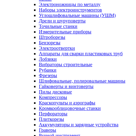
Электроножницы по металлу
Наборы электроинструментов
Углошлифовальные машины (УШМ)
Дрели и шуруповерты
Точильные станки
Измерительные приборы
Штроборезы
Бензорезы
Электроотвертки
Аппараты для сварки пластиковых труб
Лобзики
Вибраторы строительные
Рубанки
Фрезеры
Шлифовальные, полировальные машины
Гайковерты и винтоверты
Пилы дисковые
Компрессоры
Краскопульты и аэрографы
Кромкооблицовочные станки
Перфораторы
Плиткорезы
Аккумуляторы и зарядные устройства
Граверы
Ручной инструмент