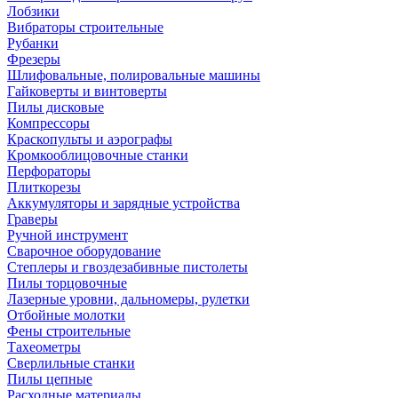
Лобзики
Вибраторы строительные
Рубанки
Фрезеры
Шлифовальные, полировальные машины
Гайковерты и винтоверты
Пилы дисковые
Компрессоры
Краскопульты и аэрографы
Кромкооблицовочные станки
Перфораторы
Плиткорезы
Аккумуляторы и зарядные устройства
Граверы
Ручной инструмент
Сварочное оборудование
Степлеры и гвоздезабивные пистолеты
Пилы торцовочные
Лазерные уровни, дальномеры, рулетки
Отбойные молотки
Фены строительные
Тахеометры
Сверлильные станки
Пилы цепные
Расходные материалы