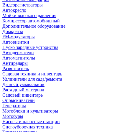
Видеорегистраторы
Автокресло
Мойки высокого давления
Компрессор автомобильный
Дополнительное оборудование
Домкраты
FM-модуляторы
Автовизитки
Пуско-зарядные устройства
Автодержатели
Автомагнитолы
Антирадары
Разветвитель
Садовая техника и инвентарь
Удлинители для сада/ремонта
Дачный умывальник
Расходный материал
Садовый инвентарь
Опрыскиватели
Генераторы
Мотоблоки и культиваторы
Мотобуры
Насосы и насосные станции
Снегоуборочная техника