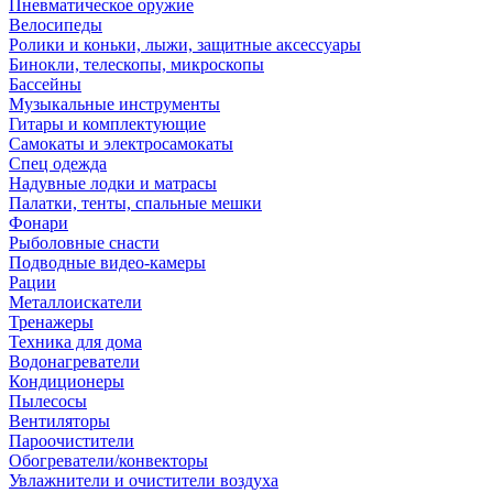
Пневматическое оружие
Велосипеды
Ролики и коньки, лыжи, защитные аксессуары
Бинокли, телескопы, микроскопы
Бассейны
Музыкальные инструменты
Гитары и комплектующие
Самокаты и электросамокаты
Спец одежда
Надувные лодки и матрасы
Палатки, тенты, спальные мешки
Фонари
Рыболовные снасти
Подводные видео-камеры
Рации
Металлоискатели
Тренажеры
Техника для дома
Водонагреватели
Кондиционеры
Пылесосы
Вентиляторы
Пароочистители
Обогреватели/конвекторы
Увлажнители и очистители воздуха