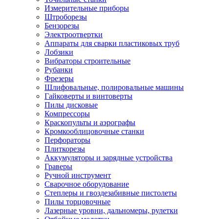
Измерительные приборы
Штроборезы
Бензорезы
Электроотвертки
Аппараты для сварки пластиковых труб
Лобзики
Вибраторы строительные
Рубанки
Фрезеры
Шлифовальные, полировальные машины
Гайковерты и винтоверты
Пилы дисковые
Компрессоры
Краскопульты и аэрографы
Кромкооблицовочные станки
Перфораторы
Плиткорезы
Аккумуляторы и зарядные устройства
Граверы
Ручной инструмент
Сварочное оборудование
Степлеры и гвоздезабивные пистолеты
Пилы торцовочные
Лазерные уровни, дальномеры, рулетки