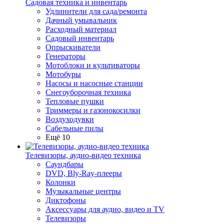
Садовая техника и инвентарь
Удлинители для сада/ремонта
Дачный умывальник
Расходный материал
Садовый инвентарь
Опрыскиватели
Генераторы
Мотоблоки и культиваторы
Мотобуры
Насосы и насосные станции
Снегоуборочная техника
Тепловые пушки
Триммеры и газонокосилки
Воздуходувки
Сабельные пилы
Ещё 10
Телевизоры, аудио-видео техника
Саундбары
DVD, Bly-Ray-плееры
Колонки
Музыкальные центры
Диктофоны
Аксессуары для аудио, видео и TV
Телевизоры