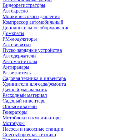
Видеорегистраторы
Автокресло
Мойки высокого давления
Компрессор автомобильный
Дополнительное оборудование
Домкраты
FM-модуляторы
Автовизитки
Пуско-зарядные устройства
Автодержатели
Автомагнитолы
Антирадары
Разветвитель
Садовая техника и инвентарь
Удлинители для сада/ремонта
Дачный умывальник
Расходный материал
Садовый инвентарь
Опрыскиватели
Генераторы
Мотоблоки и культиваторы
Мотобуры
Насосы и насосные станции
Снегоуборочная техника