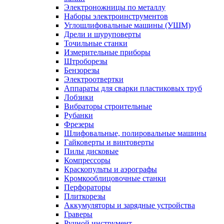
Электроножницы по металлу
Наборы электроинструментов
Углошлифовальные машины (УШМ)
Дрели и шуруповерты
Точильные станки
Измерительные приборы
Штроборезы
Бензорезы
Электроотвертки
Аппараты для сварки пластиковых труб
Лобзики
Вибраторы строительные
Рубанки
Фрезеры
Шлифовальные, полировальные машины
Гайковерты и винтоверты
Пилы дисковые
Компрессоры
Краскопульты и аэрографы
Кромкооблицовочные станки
Перфораторы
Плиткорезы
Аккумуляторы и зарядные устройства
Граверы
Ручной инструмент