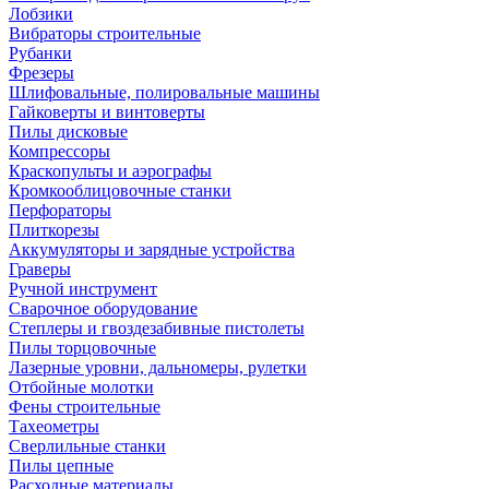
Лобзики
Вибраторы строительные
Рубанки
Фрезеры
Шлифовальные, полировальные машины
Гайковерты и винтоверты
Пилы дисковые
Компрессоры
Краскопульты и аэрографы
Кромкооблицовочные станки
Перфораторы
Плиткорезы
Аккумуляторы и зарядные устройства
Граверы
Ручной инструмент
Сварочное оборудование
Степлеры и гвоздезабивные пистолеты
Пилы торцовочные
Лазерные уровни, дальномеры, рулетки
Отбойные молотки
Фены строительные
Тахеометры
Сверлильные станки
Пилы цепные
Расходные материалы