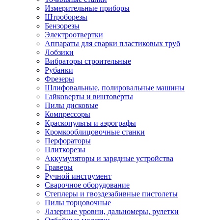
Измерительные приборы
Штроборезы
Бензорезы
Электроотвертки
Аппараты для сварки пластиковых труб
Лобзики
Вибраторы строительные
Рубанки
Фрезеры
Шлифовальные, полировальные машины
Гайковерты и винтоверты
Пилы дисковые
Компрессоры
Краскопульты и аэрографы
Кромкооблицовочные станки
Перфораторы
Плиткорезы
Аккумуляторы и зарядные устройства
Граверы
Ручной инструмент
Сварочное оборудование
Степлеры и гвоздезабивные пистолеты
Пилы торцовочные
Лазерные уровни, дальномеры, рулетки