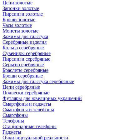
Цепи золотые
Запонки золотые
Пирсинги золотые
Броши золотые
Часы золотые
Монеты золотые
Зажимы для галстука
Серебряные изделия
Кольца серебряные
Сувениры серебряные
Пирсинги серебряные
Серьги серебряные
Браслеты серебряные
Броши серебряные
Зажимы для галстука серебряные
Цепи серебряные
Подвески серебряные
Футляры для ювелирных украшений
Смартфоны и гаджеты
Смартфоны и телефоны
Смартфоны
Телефоны
Стационарные телефоны
Гаджеты
Очки виртуальной реальности