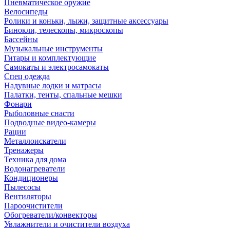
Пневматическое оружие
Велосипеды
Ролики и коньки, лыжи, защитные аксессуары
Бинокли, телескопы, микроскопы
Бассейны
Музыкальные инструменты
Гитары и комплектующие
Самокаты и электросамокаты
Спец одежда
Надувные лодки и матрасы
Палатки, тенты, спальные мешки
Фонари
Рыболовные снасти
Подводные видео-камеры
Рации
Металлоискатели
Тренажеры
Техника для дома
Водонагреватели
Кондиционеры
Пылесосы
Вентиляторы
Пароочистители
Обогреватели/конвекторы
Увлажнители и очистители воздуха