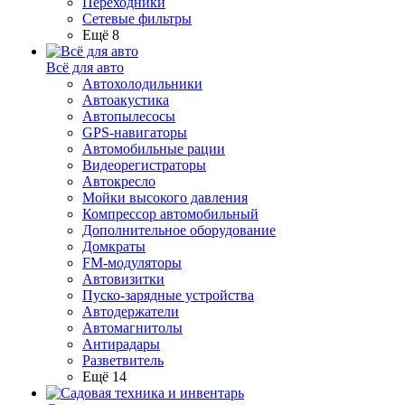
Переходники
Сетевые фильтры
Ещё 8
Всё для авто
Автохолодильники
Автоакустика
Автопылесосы
GPS-навигаторы
Автомобильные рации
Видеорегистраторы
Автокресло
Мойки высокого давления
Компрессор автомобильный
Дополнительное оборудование
Домкраты
FM-модуляторы
Автовизитки
Пуско-зарядные устройства
Автодержатели
Автомагнитолы
Антирадары
Разветвитель
Ещё 14