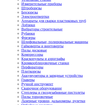
Измерительные приборы
Штроборезы
Бензорезы
Электроотвертки
Аппараты для сварки пластиковых труб
Лобзики
Вибраторы строительные
Рубанки
Фрезеры
Шлифовальные, полировальные машины
Гайковерты и винтоверты
Пилы дисковые
Компрессоры
Краскопульты и аэрографы
Кромкооблицовочные станки
Перфораторы
Плиткорезы
Аккумуляторы и зарядные устройства
Граверы
Ручной инструмент
Сварочное оборудование
Степлеры и гвоздезабивные пистолеты
Пилы торцовочные
Лазерные уровни, дальномеры, рулетки