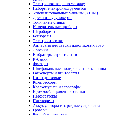
Электроножницы по металлу
Наборы электроинструментов
Углошлифовальные машины (УШМ)
Дрели и шуруповерты
Точильные станки
Измерительные приборы
Штроборезы
Бензорезы
Электроотвертки
Аппараты для сварки пластиковых труб
Лобзики
Вибраторы строительные
Рубанки
Фрезеры
Шлифовальные, полировальные машины
Гайковерты и винтоверты
Пилы дисковые
Компрессоры
Краскопульты и аэрографы
Кромкооблицовочные станки
Перфораторы
Плиткорезы
Аккумуляторы и зарядные устройства
Граверы
Ручной инструмент