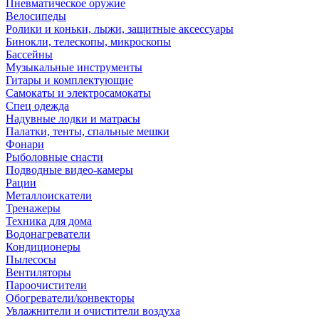
Пневматическое оружие
Велосипеды
Ролики и коньки, лыжи, защитные аксессуары
Бинокли, телескопы, микроскопы
Бассейны
Музыкальные инструменты
Гитары и комплектующие
Самокаты и электросамокаты
Спец одежда
Надувные лодки и матрасы
Палатки, тенты, спальные мешки
Фонари
Рыболовные снасти
Подводные видео-камеры
Рации
Металлоискатели
Тренажеры
Техника для дома
Водонагреватели
Кондиционеры
Пылесосы
Вентиляторы
Пароочистители
Обогреватели/конвекторы
Увлажнители и очистители воздуха