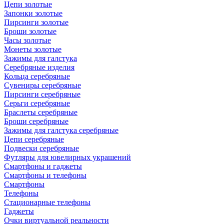
Цепи золотые
Запонки золотые
Пирсинги золотые
Броши золотые
Часы золотые
Монеты золотые
Зажимы для галстука
Серебряные изделия
Кольца серебряные
Сувениры серебряные
Пирсинги серебряные
Серьги серебряные
Браслеты серебряные
Броши серебряные
Зажимы для галстука серебряные
Цепи серебряные
Подвески серебряные
Футляры для ювелирных украшений
Смартфоны и гаджеты
Смартфоны и телефоны
Смартфоны
Телефоны
Стационарные телефоны
Гаджеты
Очки виртуальной реальности