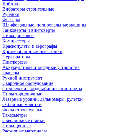
Лобзики
Вибраторы строительные
Рубанки
Фрезеры
Шлифовальные, полировальные машины
Гайковерты и винтоверты
Пилы дисковые
Компрессоры
Краскопульты и аэрографы
Кромкооблицовочные станки
Перфораторы
Плиткорезы
Аккумуляторы и зарядные устройства
Граверы
Ручной инструмент
Сварочное оборудование
Степлеры и гвоздезабивные пистолеты
Пилы торцовочные
Лазерные уровни, дальномеры, рулетки
Отбойные молотки
Фены строительные
Тахеометры
Сверлильные станки
Пилы цепные
Расходные материалы