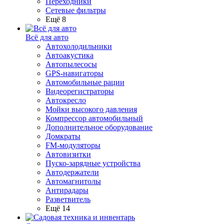
Переходники
Сетевые фильтры
Ещё 8
Всё для авто
Автохолодильники
Автоакустика
Автопылесосы
GPS-навигаторы
Автомобильные рации
Видеорегистраторы
Автокресло
Мойки высокого давления
Компрессор автомобильный
Дополнительное оборудование
Домкраты
FM-модуляторы
Автовизитки
Пуско-зарядные устройства
Автодержатели
Автомагнитолы
Антирадары
Разветвитель
Ещё 14