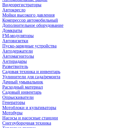
Видеорегистраторы
Автокресло
Мойки высокого давления
Компрессор автомобильный
Дополнительное оборудование
Домкраты
FM-модуляторы
Автовизитки
Пуско-зарядные устройства
Автодержатели
Автомагнитолы
Антирадары
Разветвитель
Садовая техника и инвентарь
Удлинители для сада/ремонта
Дачный умывальник
Расходный материал
Садовый инвентарь
Опрыскиватели
Генераторы
Мотоблоки и культиваторы
Мотобуры
Насосы и насосные станции
Снегоуборочная техника