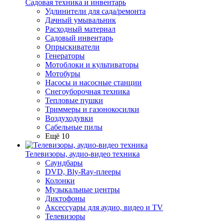
Садовая техника и инвентарь
Удлинители для сада/ремонта
Дачный умывальник
Расходный материал
Садовый инвентарь
Опрыскиватели
Генераторы
Мотоблоки и культиваторы
Мотобуры
Насосы и насосные станции
Снегоуборочная техника
Тепловые пушки
Триммеры и газонокосилки
Воздуходувки
Сабельные пилы
Ещё 10
Телевизоры, аудио-видео техника
Саундбары
DVD, Bly-Ray-плееры
Колонки
Музыкальные центры
Диктофоны
Аксессуары для аудио, видео и TV
Телевизоры