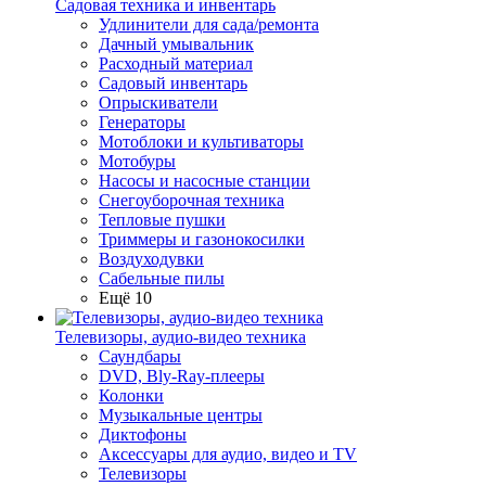
Садовая техника и инвентарь
Удлинители для сада/ремонта
Дачный умывальник
Расходный материал
Садовый инвентарь
Опрыскиватели
Генераторы
Мотоблоки и культиваторы
Мотобуры
Насосы и насосные станции
Снегоуборочная техника
Тепловые пушки
Триммеры и газонокосилки
Воздуходувки
Сабельные пилы
Ещё 10
Телевизоры, аудио-видео техника
Саундбары
DVD, Bly-Ray-плееры
Колонки
Музыкальные центры
Диктофоны
Аксессуары для аудио, видео и TV
Телевизоры