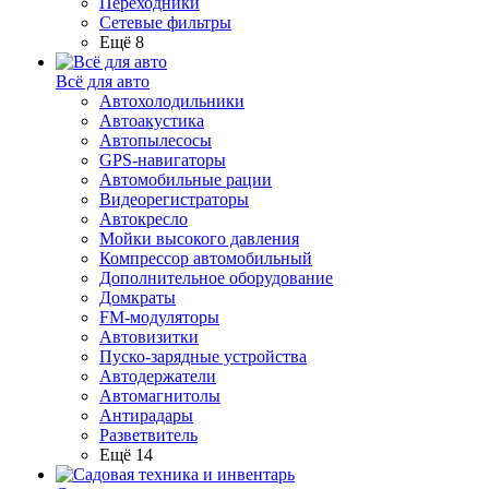
Переходники
Сетевые фильтры
Ещё 8
Всё для авто
Автохолодильники
Автоакустика
Автопылесосы
GPS-навигаторы
Автомобильные рации
Видеорегистраторы
Автокресло
Мойки высокого давления
Компрессор автомобильный
Дополнительное оборудование
Домкраты
FM-модуляторы
Автовизитки
Пуско-зарядные устройства
Автодержатели
Автомагнитолы
Антирадары
Разветвитель
Ещё 14