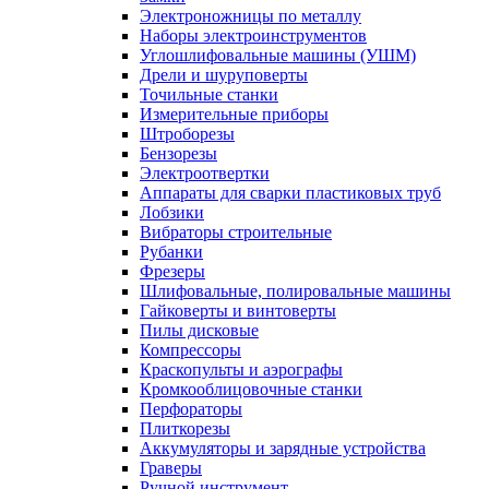
Электроножницы по металлу
Наборы электроинструментов
Углошлифовальные машины (УШМ)
Дрели и шуруповерты
Точильные станки
Измерительные приборы
Штроборезы
Бензорезы
Электроотвертки
Аппараты для сварки пластиковых труб
Лобзики
Вибраторы строительные
Рубанки
Фрезеры
Шлифовальные, полировальные машины
Гайковерты и винтоверты
Пилы дисковые
Компрессоры
Краскопульты и аэрографы
Кромкооблицовочные станки
Перфораторы
Плиткорезы
Аккумуляторы и зарядные устройства
Граверы
Ручной инструмент