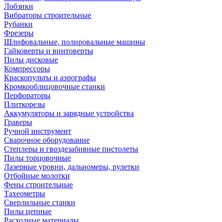
Лобзики
Вибраторы строительные
Рубанки
Фрезеры
Шлифовальные, полировальные машины
Гайковерты и винтоверты
Пилы дисковые
Компрессоры
Краскопульты и аэрографы
Кромкооблицовочные станки
Перфораторы
Плиткорезы
Аккумуляторы и зарядные устройства
Граверы
Ручной инструмент
Сварочное оборудование
Степлеры и гвоздезабивные пистолеты
Пилы торцовочные
Лазерные уровни, дальномеры, рулетки
Отбойные молотки
Фены строительные
Тахеометры
Сверлильные станки
Пилы цепные
Расходные материалы