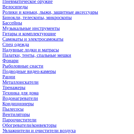
Пневматическое оружие
Велосипеды
Ролики и коньки, лыжи, защитные аксессуары
Бинокли, телескопы, микроскопы
Бассейны
Музыкальные инструменты
Гитары и комплектующие
Самокаты и электросамокаты
Спец одежда
Надувные лодки и матрасы
Палатки, тенты, спальные мешки
Фонари
Рыболовные снасти
Подводные видео-камеры
Рации
Металлоискатели
Тренажеры
Техника для дома
Водонагреватели
Кондиционеры
Пылесосы
Вентиляторы
Пароочистители
Обогреватели/конвекторы
Увлажнители и очистители воздуха