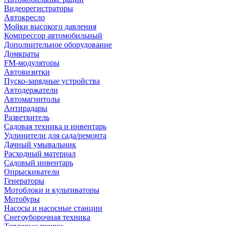
Видеорегистраторы
Автокресло
Мойки высокого давления
Компрессор автомобильный
Дополнительное оборудование
Домкраты
FM-модуляторы
Автовизитки
Пуско-зарядные устройства
Автодержатели
Автомагнитолы
Антирадары
Разветвитель
Садовая техника и инвентарь
Удлинители для сада/ремонта
Дачный умывальник
Расходный материал
Садовый инвентарь
Опрыскиватели
Генераторы
Мотоблоки и культиваторы
Мотобуры
Насосы и насосные станции
Снегоуборочная техника