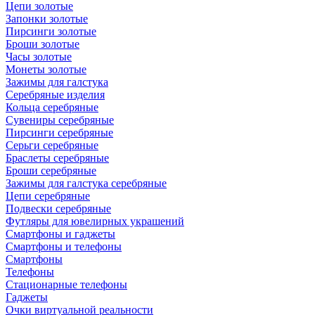
Цепи золотые
Запонки золотые
Пирсинги золотые
Броши золотые
Часы золотые
Монеты золотые
Зажимы для галстука
Серебряные изделия
Кольца серебряные
Сувениры серебряные
Пирсинги серебряные
Серьги серебряные
Браслеты серебряные
Броши серебряные
Зажимы для галстука серебряные
Цепи серебряные
Подвески серебряные
Футляры для ювелирных украшений
Смартфоны и гаджеты
Смартфоны и телефоны
Смартфоны
Телефоны
Стационарные телефоны
Гаджеты
Очки виртуальной реальности