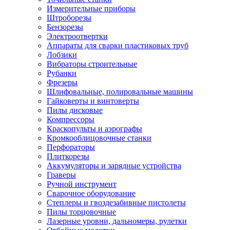
Измерительные приборы
Штроборезы
Бензорезы
Электроотвертки
Аппараты для сварки пластиковых труб
Лобзики
Вибраторы строительные
Рубанки
Фрезеры
Шлифовальные, полировальные машины
Гайковерты и винтоверты
Пилы дисковые
Компрессоры
Краскопульты и аэрографы
Кромкооблицовочные станки
Перфораторы
Плиткорезы
Аккумуляторы и зарядные устройства
Граверы
Ручной инструмент
Сварочное оборудование
Степлеры и гвоздезабивные пистолеты
Пилы торцовочные
Лазерные уровни, дальномеры, рулетки