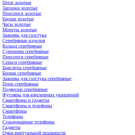
Цепи золотые
Запонки золотые
Пирсинги золотые
Броши золотые
Часы золотые
Монеты золотые
Зажимы для галстука
Серебряные изделия
Кольца серебряные
Сувениры серебряные
Пирсинги серебряные
Серьги серебряные
Браслеты серебряные
Броши серебряные
Зажимы для галстука серебряные
Цепи серебряные
Подвески серебряные
Футляры для ювелирных украшений
Смартфоны и гаджеты
Смартфоны и телефоны
Смартфоны
Телефоны
Стационарные телефоны
Гаджеты
Очки виртуальной реальности