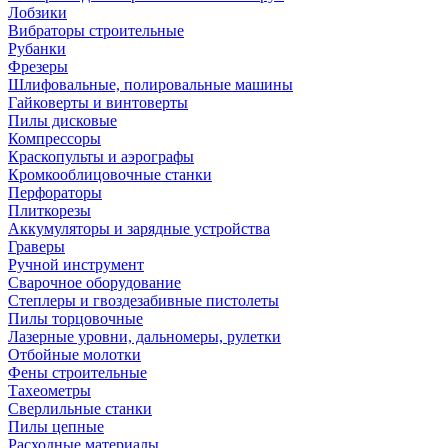
Лобзики
Вибраторы строительные
Рубанки
Фрезеры
Шлифовальные, полировальные машины
Гайковерты и винтоверты
Пилы дисковые
Компрессоры
Краскопульты и аэрографы
Кромкооблицовочные станки
Перфораторы
Плиткорезы
Аккумуляторы и зарядные устройства
Граверы
Ручной инструмент
Сварочное оборудование
Степлеры и гвоздезабивные пистолеты
Пилы торцовочные
Лазерные уровни, дальномеры, рулетки
Отбойные молотки
Фены строительные
Тахеометры
Сверлильные станки
Пилы цепные
Расходные материалы