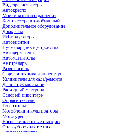
Видеорегистраторы
Автокресло
Мойки высокого давления
Компрессор автомобильный
Дополнительное оборудование
Домкраты
FM-модуляторы
Автовизитки
Пуско-зарядные устройства
Автодержатели
Автомагнитолы
Антирадары
Разветвитель
Садовая техника и инвентарь
Удлинители для сада/ремонта
Дачный умывальник
Расходный материал
Садовый инвентарь
Опрыскиватели
Генераторы
Мотоблоки и культиваторы
Мотобуры
Насосы и насосные станции
Снегоуборочная техника