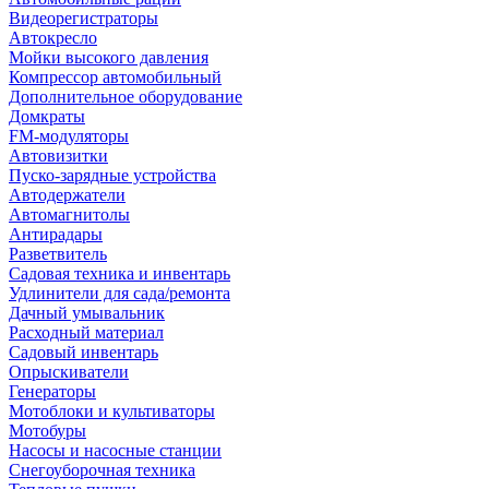
Видеорегистраторы
Автокресло
Мойки высокого давления
Компрессор автомобильный
Дополнительное оборудование
Домкраты
FM-модуляторы
Автовизитки
Пуско-зарядные устройства
Автодержатели
Автомагнитолы
Антирадары
Разветвитель
Садовая техника и инвентарь
Удлинители для сада/ремонта
Дачный умывальник
Расходный материал
Садовый инвентарь
Опрыскиватели
Генераторы
Мотоблоки и культиваторы
Мотобуры
Насосы и насосные станции
Снегоуборочная техника