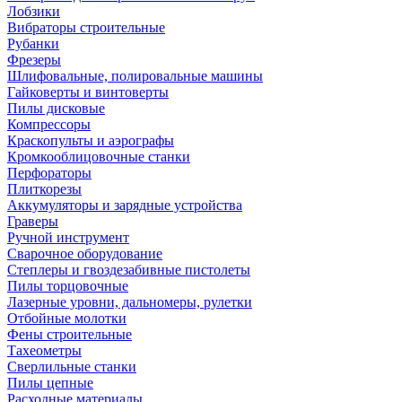
Лобзики
Вибраторы строительные
Рубанки
Фрезеры
Шлифовальные, полировальные машины
Гайковерты и винтоверты
Пилы дисковые
Компрессоры
Краскопульты и аэрографы
Кромкооблицовочные станки
Перфораторы
Плиткорезы
Аккумуляторы и зарядные устройства
Граверы
Ручной инструмент
Сварочное оборудование
Степлеры и гвоздезабивные пистолеты
Пилы торцовочные
Лазерные уровни, дальномеры, рулетки
Отбойные молотки
Фены строительные
Тахеометры
Сверлильные станки
Пилы цепные
Расходные материалы