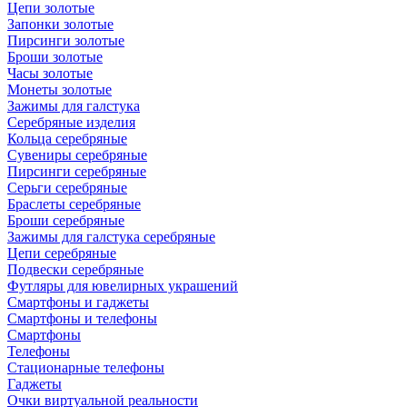
Цепи золотые
Запонки золотые
Пирсинги золотые
Броши золотые
Часы золотые
Монеты золотые
Зажимы для галстука
Серебряные изделия
Кольца серебряные
Сувениры серебряные
Пирсинги серебряные
Серьги серебряные
Браслеты серебряные
Броши серебряные
Зажимы для галстука серебряные
Цепи серебряные
Подвески серебряные
Футляры для ювелирных украшений
Смартфоны и гаджеты
Смартфоны и телефоны
Смартфоны
Телефоны
Стационарные телефоны
Гаджеты
Очки виртуальной реальности