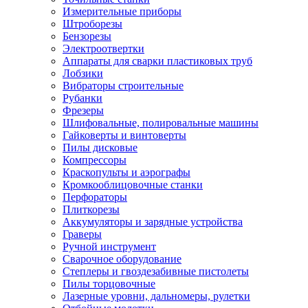
Измерительные приборы
Штроборезы
Бензорезы
Электроотвертки
Аппараты для сварки пластиковых труб
Лобзики
Вибраторы строительные
Рубанки
Фрезеры
Шлифовальные, полировальные машины
Гайковерты и винтоверты
Пилы дисковые
Компрессоры
Краскопульты и аэрографы
Кромкооблицовочные станки
Перфораторы
Плиткорезы
Аккумуляторы и зарядные устройства
Граверы
Ручной инструмент
Сварочное оборудование
Степлеры и гвоздезабивные пистолеты
Пилы торцовочные
Лазерные уровни, дальномеры, рулетки