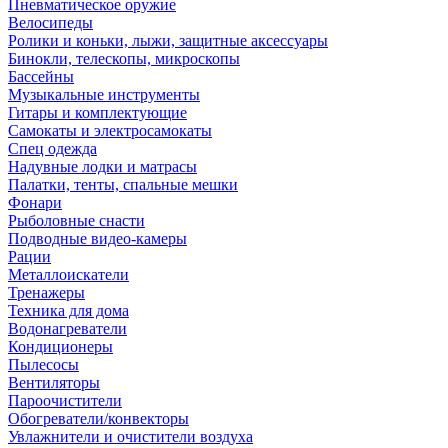
Пневматическое оружие
Велосипеды
Ролики и коньки, лыжи, защитные аксессуары
Бинокли, телескопы, микроскопы
Бассейны
Музыкальные инструменты
Гитары и комплектующие
Самокаты и электросамокаты
Спец одежда
Надувные лодки и матрасы
Палатки, тенты, спальные мешки
Фонари
Рыболовные снасти
Подводные видео-камеры
Рации
Металлоискатели
Тренажеры
Техника для дома
Водонагреватели
Кондиционеры
Пылесосы
Вентиляторы
Пароочистители
Обогреватели/конвекторы
Увлажнители и очистители воздуха