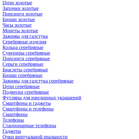
Цепи золотые
Запонки золотые
Пирсинги золотые
Броши золотые
Часы золотые
Монеты золотые
Зажимы для галстука
Серебряные изделия
Кольца серебряные
Сувениры серебряные
Пирсинги серебряные
Серьги серебряные
Браслеты серебряные
Броши серебряные
Зажимы для галстука серебряные
Цепи серебряные
Подвески серебряные
Футляры для ювелирных украшений
Смартфоны и гаджеты
Смартфоны и телефоны
Смартфоны
Телефоны
Стационарные телефоны
Гаджеты
Очки виртуальной реальности