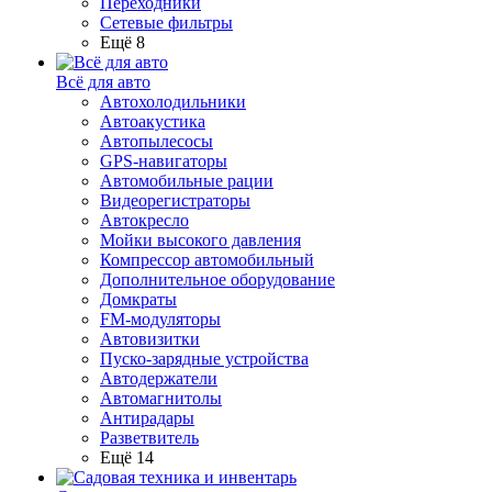
Переходники
Сетевые фильтры
Ещё 8
Всё для авто
Автохолодильники
Автоакустика
Автопылесосы
GPS-навигаторы
Автомобильные рации
Видеорегистраторы
Автокресло
Мойки высокого давления
Компрессор автомобильный
Дополнительное оборудование
Домкраты
FM-модуляторы
Автовизитки
Пуско-зарядные устройства
Автодержатели
Автомагнитолы
Антирадары
Разветвитель
Ещё 14