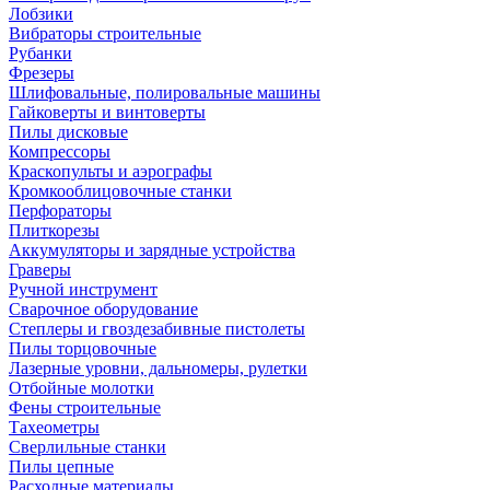
Лобзики
Вибраторы строительные
Рубанки
Фрезеры
Шлифовальные, полировальные машины
Гайковерты и винтоверты
Пилы дисковые
Компрессоры
Краскопульты и аэрографы
Кромкооблицовочные станки
Перфораторы
Плиткорезы
Аккумуляторы и зарядные устройства
Граверы
Ручной инструмент
Сварочное оборудование
Степлеры и гвоздезабивные пистолеты
Пилы торцовочные
Лазерные уровни, дальномеры, рулетки
Отбойные молотки
Фены строительные
Тахеометры
Сверлильные станки
Пилы цепные
Расходные материалы