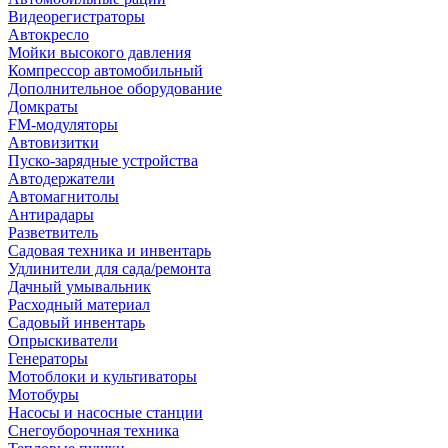
Видеорегистраторы
Автокресло
Мойки высокого давления
Компрессор автомобильный
Дополнительное оборудование
Домкраты
FM-модуляторы
Автовизитки
Пуско-зарядные устройства
Автодержатели
Автомагнитолы
Антирадары
Разветвитель
Садовая техника и инвентарь
Удлинители для сада/ремонта
Дачный умывальник
Расходный материал
Садовый инвентарь
Опрыскиватели
Генераторы
Мотоблоки и культиваторы
Мотобуры
Насосы и насосные станции
Снегоуборочная техника