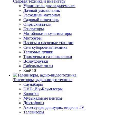
Садовая техника и инвентарь
Удлинители для сада/ремонта
Дачный умывальник
Расходный материал
Садовый инвентарь
Опрыскиватели
Генераторы
Мотоблоки и культиваторы
Мотобуры
Насосы и насосные станции
Снегоуборочная техника
Тепловые пушки
Триммеры и газонокосилки
Воздуходувки
Сабельные пилы
Ещё 10
Телевизоры, аудио-видео техника
Саундбары
DVD, Bly-Ray-плееры
Колонки
Музыкальные центры
Диктофоны
Аксессуары для аудио, видео и TV
Телевизоры