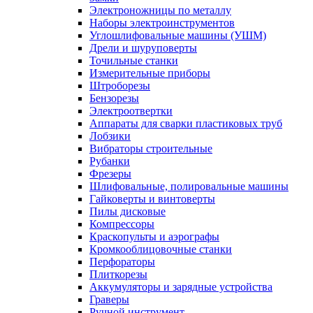
Электроножницы по металлу
Наборы электроинструментов
Углошлифовальные машины (УШМ)
Дрели и шуруповерты
Точильные станки
Измерительные приборы
Штроборезы
Бензорезы
Электроотвертки
Аппараты для сварки пластиковых труб
Лобзики
Вибраторы строительные
Рубанки
Фрезеры
Шлифовальные, полировальные машины
Гайковерты и винтоверты
Пилы дисковые
Компрессоры
Краскопульты и аэрографы
Кромкооблицовочные станки
Перфораторы
Плиткорезы
Аккумуляторы и зарядные устройства
Граверы
Ручной инструмент