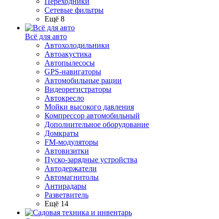
Переходники
Сетевые фильтры
Ещё 8
Всё для авто
Автохолодильники
Автоакустика
Автопылесосы
GPS-навигаторы
Автомобильные рации
Видеорегистраторы
Автокресло
Мойки высокого давления
Компрессор автомобильный
Дополнительное оборудование
Домкраты
FM-модуляторы
Автовизитки
Пуско-зарядные устройства
Автодержатели
Автомагнитолы
Антирадары
Разветвитель
Ещё 14