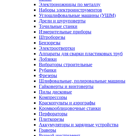
Электроножницы по металлу
Наборы электроинструментов
Углошлифовальные машины (УШМ)
Дрели и шуруповерты
Точильные станки
Измерительные приборы
Штроборезы
Бензорезы
Электроотвертки
Аппараты для сварки пластиковых труб
Лобзики
Вибраторы строительные
Рубанки
Фрезеры
Шлифовальные, полировальные машины
Гайковерты и винтоверты
Пилы дисковые
Компрессоры
Краскопульты и аэрографы
Кромкооблицовочные станки
Перфораторы
Плиткорезы
Аккумуляторы и зарядные устройства
Граверы
Ручной инструмент