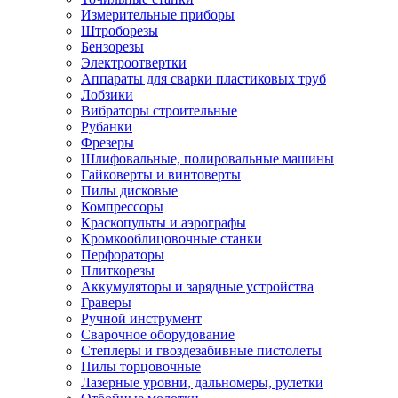
Измерительные приборы
Штроборезы
Бензорезы
Электроотвертки
Аппараты для сварки пластиковых труб
Лобзики
Вибраторы строительные
Рубанки
Фрезеры
Шлифовальные, полировальные машины
Гайковерты и винтоверты
Пилы дисковые
Компрессоры
Краскопульты и аэрографы
Кромкооблицовочные станки
Перфораторы
Плиткорезы
Аккумуляторы и зарядные устройства
Граверы
Ручной инструмент
Сварочное оборудование
Степлеры и гвоздезабивные пистолеты
Пилы торцовочные
Лазерные уровни, дальномеры, рулетки