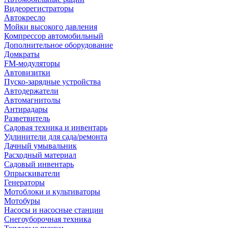
Видеорегистраторы
Автокресло
Мойки высокого давления
Компрессор автомобильный
Дополнительное оборудование
Домкраты
FM-модуляторы
Автовизитки
Пуско-зарядные устройства
Автодержатели
Автомагнитолы
Антирадары
Разветвитель
Садовая техника и инвентарь
Удлинители для сада/ремонта
Дачный умывальник
Расходный материал
Садовый инвентарь
Опрыскиватели
Генераторы
Мотоблоки и культиваторы
Мотобуры
Насосы и насосные станции
Снегоуборочная техника