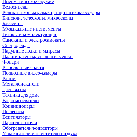
Пневматическое оружие
Велосипеды
Ролики и коньки, лыжи, защитные аксессуары
Бинокли, телескопы, микроскопы
Бассейны
Музыкальные инструменты
Гитары и комплектующие
Самокаты и электросамокаты
Спец одежда
Надувные лодки и матрасы
Палатки, тенты, спальные мешки
Фонари
Рыболовные снасти
Подводные видео-камеры
Рации
Металлоискатели
Тренажеры
Техника для дома
Водонагреватели
Кондиционеры
Пылесосы
Вентиляторы
Пароочистители
Обогреватели/конвекторы
Увлажнители и очистители воздуха