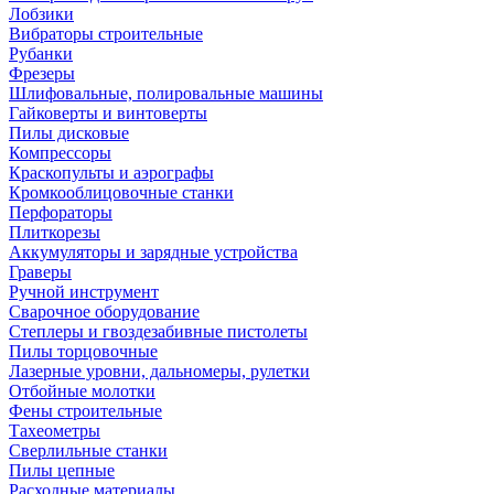
Лобзики
Вибраторы строительные
Рубанки
Фрезеры
Шлифовальные, полировальные машины
Гайковерты и винтоверты
Пилы дисковые
Компрессоры
Краскопульты и аэрографы
Кромкооблицовочные станки
Перфораторы
Плиткорезы
Аккумуляторы и зарядные устройства
Граверы
Ручной инструмент
Сварочное оборудование
Степлеры и гвоздезабивные пистолеты
Пилы торцовочные
Лазерные уровни, дальномеры, рулетки
Отбойные молотки
Фены строительные
Тахеометры
Сверлильные станки
Пилы цепные
Расходные материалы