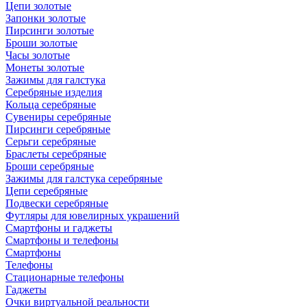
Цепи золотые
Запонки золотые
Пирсинги золотые
Броши золотые
Часы золотые
Монеты золотые
Зажимы для галстука
Серебряные изделия
Кольца серебряные
Сувениры серебряные
Пирсинги серебряные
Серьги серебряные
Браслеты серебряные
Броши серебряные
Зажимы для галстука серебряные
Цепи серебряные
Подвески серебряные
Футляры для ювелирных украшений
Смартфоны и гаджеты
Смартфоны и телефоны
Смартфоны
Телефоны
Стационарные телефоны
Гаджеты
Очки виртуальной реальности