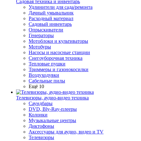
Садовая техника и инвентарь
Удлинители для сада/ремонта
Дачный умывальник
Расходный материал
Садовый инвентарь
Опрыскиватели
Генераторы
Мотоблоки и культиваторы
Мотобуры
Насосы и насосные станции
Снегоуборочная техника
Тепловые пушки
Триммеры и газонокосилки
Воздуходувки
Сабельные пилы
Ещё 10
Телевизоры, аудио-видео техника
Саундбары
DVD, Bly-Ray-плееры
Колонки
Музыкальные центры
Диктофоны
Аксессуары для аудио, видео и TV
Телевизоры