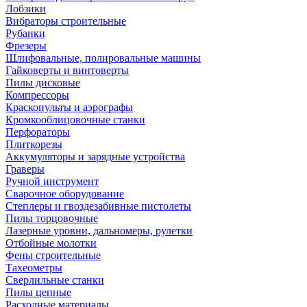
Лобзики
Вибраторы строительные
Рубанки
Фрезеры
Шлифовальные, полировальные машины
Гайковерты и винтоверты
Пилы дисковые
Компрессоры
Краскопульты и аэрографы
Кромкооблицовочные станки
Перфораторы
Плиткорезы
Аккумуляторы и зарядные устройства
Граверы
Ручной инструмент
Сварочное оборудование
Степлеры и гвоздезабивные пистолеты
Пилы торцовочные
Лазерные уровни, дальномеры, рулетки
Отбойные молотки
Фены строительные
Тахеометры
Сверлильные станки
Пилы цепные
Расходные материалы