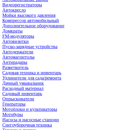
Видеорегистраторы
Автокресло
Мойки высокого давления
Компрессор автомобильный
Дополнительное оборудование
Домкраты
FM-модуляторы
Автовизитки
Пуско-зарядные устройства
Автодержатели
Автомагнитолы
Антирадары
Разветвитель
Садовая техника и инвентарь
Удлинители для сада/ремонта
Дачный умывальник
Расходный материал
Садовый инвентарь
Опрыскиватели
Генераторы
Мотоблоки и культиваторы
Мотобуры
Насосы и насосные станции
Снегоуборочная техника