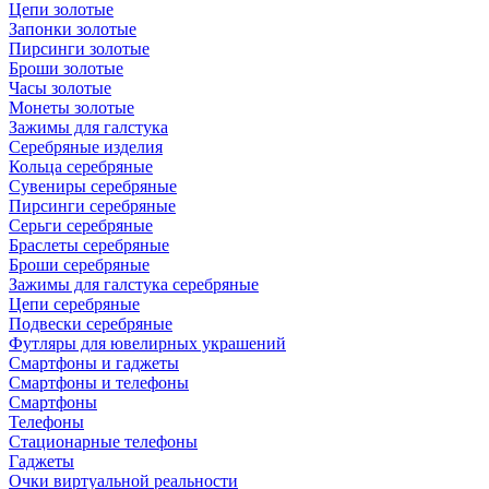
Цепи золотые
Запонки золотые
Пирсинги золотые
Броши золотые
Часы золотые
Монеты золотые
Зажимы для галстука
Серебряные изделия
Кольца серебряные
Сувениры серебряные
Пирсинги серебряные
Серьги серебряные
Браслеты серебряные
Броши серебряные
Зажимы для галстука серебряные
Цепи серебряные
Подвески серебряные
Футляры для ювелирных украшений
Смартфоны и гаджеты
Смартфоны и телефоны
Смартфоны
Телефоны
Стационарные телефоны
Гаджеты
Очки виртуальной реальности