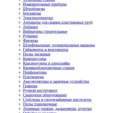
Измерительные приборы
Штроборезы
Бензорезы
Электроотвертки
Аппараты для сварки пластиковых труб
Лобзики
Вибраторы строительные
Рубанки
Фрезеры
Шлифовальные, полировальные машины
Гайковерты и винтоверты
Пилы дисковые
Компрессоры
Краскопульты и аэрографы
Кромкооблицовочные станки
Перфораторы
Плиткорезы
Аккумуляторы и зарядные устройства
Граверы
Ручной инструмент
Сварочное оборудование
Степлеры и гвоздезабивные пистолеты
Пилы торцовочные
Лазерные уровни, дальномеры, рулетки