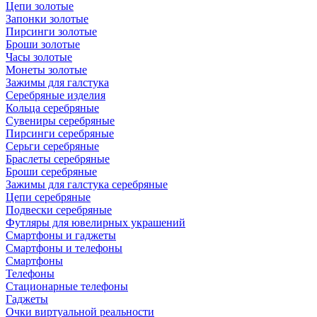
Цепи золотые
Запонки золотые
Пирсинги золотые
Броши золотые
Часы золотые
Монеты золотые
Зажимы для галстука
Серебряные изделия
Кольца серебряные
Сувениры серебряные
Пирсинги серебряные
Серьги серебряные
Браслеты серебряные
Броши серебряные
Зажимы для галстука серебряные
Цепи серебряные
Подвески серебряные
Футляры для ювелирных украшений
Смартфоны и гаджеты
Смартфоны и телефоны
Смартфоны
Телефоны
Стационарные телефоны
Гаджеты
Очки виртуальной реальности