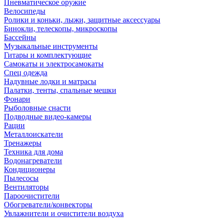
Пневматическое оружие
Велосипеды
Ролики и коньки, лыжи, защитные аксессуары
Бинокли, телескопы, микроскопы
Бассейны
Музыкальные инструменты
Гитары и комплектующие
Самокаты и электросамокаты
Спец одежда
Надувные лодки и матрасы
Палатки, тенты, спальные мешки
Фонари
Рыболовные снасти
Подводные видео-камеры
Рации
Металлоискатели
Тренажеры
Техника для дома
Водонагреватели
Кондиционеры
Пылесосы
Вентиляторы
Пароочистители
Обогреватели/конвекторы
Увлажнители и очистители воздуха