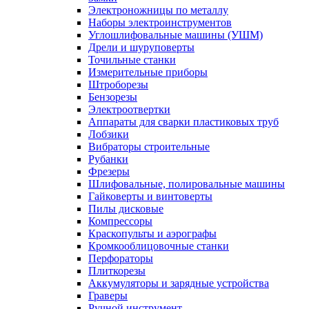
Электроножницы по металлу
Наборы электроинструментов
Углошлифовальные машины (УШМ)
Дрели и шуруповерты
Точильные станки
Измерительные приборы
Штроборезы
Бензорезы
Электроотвертки
Аппараты для сварки пластиковых труб
Лобзики
Вибраторы строительные
Рубанки
Фрезеры
Шлифовальные, полировальные машины
Гайковерты и винтоверты
Пилы дисковые
Компрессоры
Краскопульты и аэрографы
Кромкооблицовочные станки
Перфораторы
Плиткорезы
Аккумуляторы и зарядные устройства
Граверы
Ручной инструмент