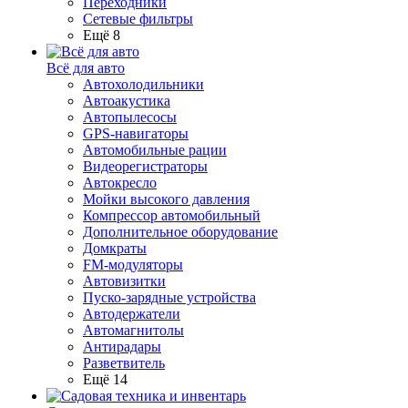
Переходники
Сетевые фильтры
Ещё 8
Всё для авто
Автохолодильники
Автоакустика
Автопылесосы
GPS-навигаторы
Автомобильные рации
Видеорегистраторы
Автокресло
Мойки высокого давления
Компрессор автомобильный
Дополнительное оборудование
Домкраты
FM-модуляторы
Автовизитки
Пуско-зарядные устройства
Автодержатели
Автомагнитолы
Антирадары
Разветвитель
Ещё 14