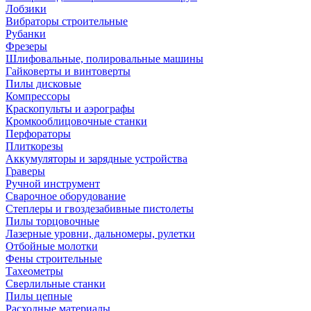
Лобзики
Вибраторы строительные
Рубанки
Фрезеры
Шлифовальные, полировальные машины
Гайковерты и винтоверты
Пилы дисковые
Компрессоры
Краскопульты и аэрографы
Кромкооблицовочные станки
Перфораторы
Плиткорезы
Аккумуляторы и зарядные устройства
Граверы
Ручной инструмент
Сварочное оборудование
Степлеры и гвоздезабивные пистолеты
Пилы торцовочные
Лазерные уровни, дальномеры, рулетки
Отбойные молотки
Фены строительные
Тахеометры
Сверлильные станки
Пилы цепные
Расходные материалы