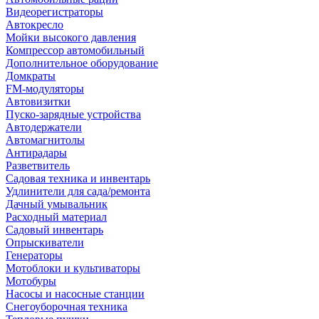
Видеорегистраторы
Автокресло
Мойки высокого давления
Компрессор автомобильный
Дополнительное оборудование
Домкраты
FM-модуляторы
Автовизитки
Пуско-зарядные устройства
Автодержатели
Автомагнитолы
Антирадары
Разветвитель
Садовая техника и инвентарь
Удлинители для сада/ремонта
Дачный умывальник
Расходный материал
Садовый инвентарь
Опрыскиватели
Генераторы
Мотоблоки и культиваторы
Мотобуры
Насосы и насосные станции
Снегоуборочная техника