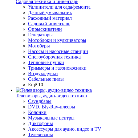
Садовая техника и инвентарь
Удлинители для сада/ремонта
Дачный умывальник
Расходный материал
Садовый инвентарь
Опрыскиватели
Генераторы
Мотоблоки и культиваторы
Мотобуры
Насосы и насосные станции
Снегоуборочная техника
Тепловые пушки
Триммеры и газонокосилки
Воздуходувки
Сабельные пилы
Ещё 10
Телевизоры, аудио-видео техника
Саундбары
DVD, Bly-Ray-плееры
Колонки
Музыкальные центры
Диктофоны
Аксессуары для аудио, видео и TV
Телевизоры