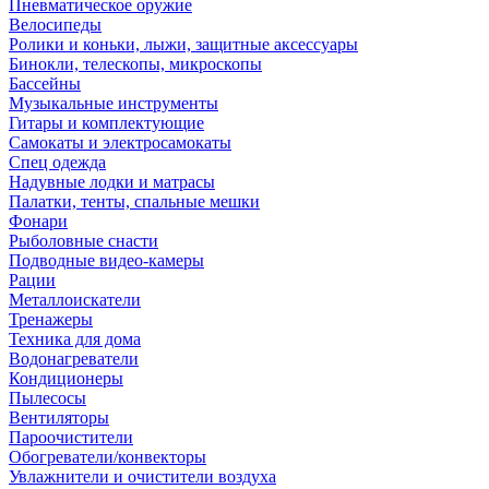
Пневматическое оружие
Велосипеды
Ролики и коньки, лыжи, защитные аксессуары
Бинокли, телескопы, микроскопы
Бассейны
Музыкальные инструменты
Гитары и комплектующие
Самокаты и электросамокаты
Спец одежда
Надувные лодки и матрасы
Палатки, тенты, спальные мешки
Фонари
Рыболовные снасти
Подводные видео-камеры
Рации
Металлоискатели
Тренажеры
Техника для дома
Водонагреватели
Кондиционеры
Пылесосы
Вентиляторы
Пароочистители
Обогреватели/конвекторы
Увлажнители и очистители воздуха