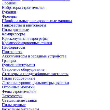
Лобзики
Вибраторы строительные
Рубанки
Фрезеры
Шлифовальные, полировальные машины
Гайковерты и винтоверты
Пилы дисковые
Компрессоры
Краскопульты и аэрографы
Кромкооблицовочные станки
Перфораторы
Плиткорезы
Аккумуляторы и зарядные устройства
Граверы
Ручной инструмент
Сварочное оборудование
Степлеры и гвоздезабивные пистолеты
Пилы торцовочные
Лазерные уровни, дальномеры, рулетки
Отбойные молотки
Фены строительные
Тахеометры
Сверлильные станки
Пилы цепные
Расходные материалы