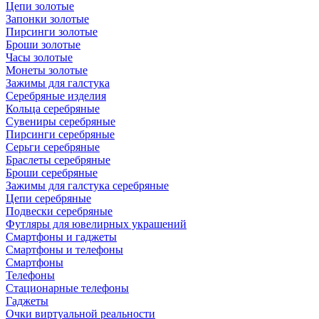
Цепи золотые
Запонки золотые
Пирсинги золотые
Броши золотые
Часы золотые
Монеты золотые
Зажимы для галстука
Серебряные изделия
Кольца серебряные
Сувениры серебряные
Пирсинги серебряные
Серьги серебряные
Браслеты серебряные
Броши серебряные
Зажимы для галстука серебряные
Цепи серебряные
Подвески серебряные
Футляры для ювелирных украшений
Смартфоны и гаджеты
Смартфоны и телефоны
Смартфоны
Телефоны
Стационарные телефоны
Гаджеты
Очки виртуальной реальности