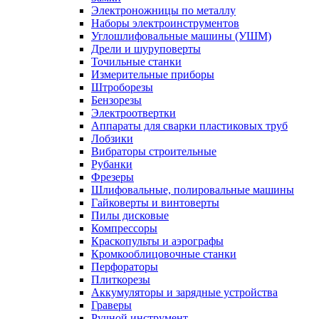
Электроножницы по металлу
Наборы электроинструментов
Углошлифовальные машины (УШМ)
Дрели и шуруповерты
Точильные станки
Измерительные приборы
Штроборезы
Бензорезы
Электроотвертки
Аппараты для сварки пластиковых труб
Лобзики
Вибраторы строительные
Рубанки
Фрезеры
Шлифовальные, полировальные машины
Гайковерты и винтоверты
Пилы дисковые
Компрессоры
Краскопульты и аэрографы
Кромкооблицовочные станки
Перфораторы
Плиткорезы
Аккумуляторы и зарядные устройства
Граверы
Ручной инструмент