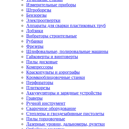
Измерительные приборы
Штроборезы
Бензорезы
Электроотвертки
Аппараты для сварки пластиковых труб
Лобзики
Вибраторы строительные
Рубанки
Фрезеры
Шлифовальные, полировальные машины
Гайковерты и винтоверты
Пилы дисковые
Компрессоры
Краскопульты и аэрографы
Кромкооблицовочные станки
Перфораторы
Плиткорезы
Аккумуляторы и зарядные устройства
Граверы
Ручной инструмент
Сварочное оборудование
Степлеры и гвоздезабивные пистолеты
Пилы торцовочные
Лазерные уровни, дальномеры, рулетки