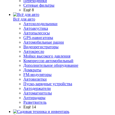
Переходники
Сетевые фильтры
Ещё 8
Всё для авто
Автохолодильники
Автоакустика
Автопылесосы
GPS-навигаторы
Автомобильные рации
Видеорегистраторы
Автокресло
Мойки высокого давления
Компрессор автомобильный
Дополнительное оборудование
Домкраты
FM-модуляторы
Автовизитки
Пуско-зарядные устройства
Автодержатели
Автомагнитолы
Антирадары
Разветвитель
Ещё 14