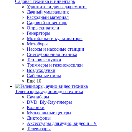
Садовая техника и инвентарь
Удлинители для сада/ремонта
Дачный умывальник
Расходный материал
Садовый инвентарь
Опрыскиватели
Генераторы
Мотоблоки и культиваторы
Мотобуры
Насосы и насосные станции
Снегоуборочная техника
Тепловые пушки
Триммеры и газонокосилки
Воздуходувки
Сабельные пилы
Ещё 10
Телевизоры, аудио-видео техника
Саундбары
DVD, Bly-Ray-плееры
Колонки
Музыкальные центры
Диктофоны
Аксессуары для аудио, видео и TV
Телевизоры