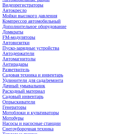
Видеорегистраторы
Автокресло
Мойки высокого давления
Компрессор автомобильный
Дополнительное оборудование
Домкраты
FM-модуляторы
Автовизитки
Пуско-зарядные устройства
Автодержатели
Автомагнитолы
Антирадары
Разветвитель
Садовая техника и инвентарь
Удлинители для сада/ремонта
Дачный умывальник
Расходный материал
Садовый инвентарь
Опрыскиватели
Генераторы
Мотоблоки и культиваторы
Мотобуры
Насосы и насосные станции
Снегоуборочная техника