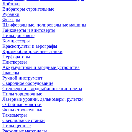
Лобзики
Вибраторы строительные
Рубанки
Фрезеры
Шлифовальные, полировальные машины
Гайковерты и винтоверты
Пилы дисковые
Компрессоры
Краскопульты и аэрографы
Кромкооблицовочные станки
Перфораторы
Плиткорезы
Аккумуляторы и зарядные устройства
Граверы
Ручной инструмент
Сварочное оборудование
Степлеры и гвоздезабивные пистолеты
Пилы торцовочные
Лазерные уровни, дальномеры, рулетки
Отбойные молотки
Фены строительные
Тахеометры
Сверлильные станки
Пилы цепные
Расходные материалы