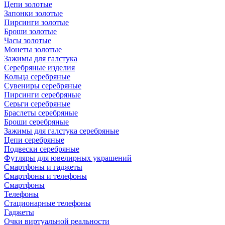
Цепи золотые
Запонки золотые
Пирсинги золотые
Броши золотые
Часы золотые
Монеты золотые
Зажимы для галстука
Серебряные изделия
Кольца серебряные
Сувениры серебряные
Пирсинги серебряные
Серьги серебряные
Браслеты серебряные
Броши серебряные
Зажимы для галстука серебряные
Цепи серебряные
Подвески серебряные
Футляры для ювелирных украшений
Смартфоны и гаджеты
Смартфоны и телефоны
Смартфоны
Телефоны
Стационарные телефоны
Гаджеты
Очки виртуальной реальности