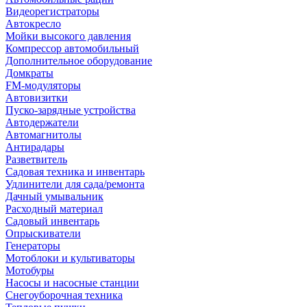
Видеорегистраторы
Автокресло
Мойки высокого давления
Компрессор автомобильный
Дополнительное оборудование
Домкраты
FM-модуляторы
Автовизитки
Пуско-зарядные устройства
Автодержатели
Автомагнитолы
Антирадары
Разветвитель
Садовая техника и инвентарь
Удлинители для сада/ремонта
Дачный умывальник
Расходный материал
Садовый инвентарь
Опрыскиватели
Генераторы
Мотоблоки и культиваторы
Мотобуры
Насосы и насосные станции
Снегоуборочная техника