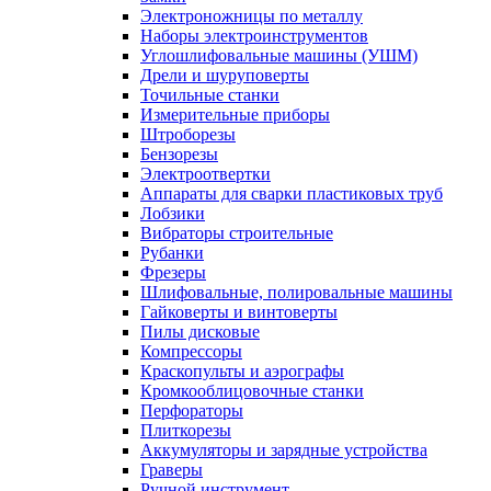
Электроножницы по металлу
Наборы электроинструментов
Углошлифовальные машины (УШМ)
Дрели и шуруповерты
Точильные станки
Измерительные приборы
Штроборезы
Бензорезы
Электроотвертки
Аппараты для сварки пластиковых труб
Лобзики
Вибраторы строительные
Рубанки
Фрезеры
Шлифовальные, полировальные машины
Гайковерты и винтоверты
Пилы дисковые
Компрессоры
Краскопульты и аэрографы
Кромкооблицовочные станки
Перфораторы
Плиткорезы
Аккумуляторы и зарядные устройства
Граверы
Ручной инструмент