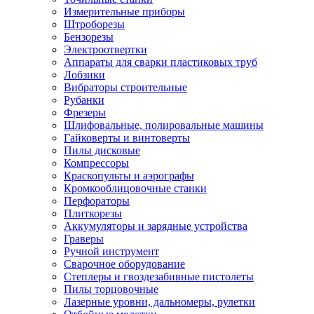
Измерительные приборы
Штроборезы
Бензорезы
Электроотвертки
Аппараты для сварки пластиковых труб
Лобзики
Вибраторы строительные
Рубанки
Фрезеры
Шлифовальные, полировальные машины
Гайковерты и винтоверты
Пилы дисковые
Компрессоры
Краскопульты и аэрографы
Кромкооблицовочные станки
Перфораторы
Плиткорезы
Аккумуляторы и зарядные устройства
Граверы
Ручной инструмент
Сварочное оборудование
Степлеры и гвоздезабивные пистолеты
Пилы торцовочные
Лазерные уровни, дальномеры, рулетки