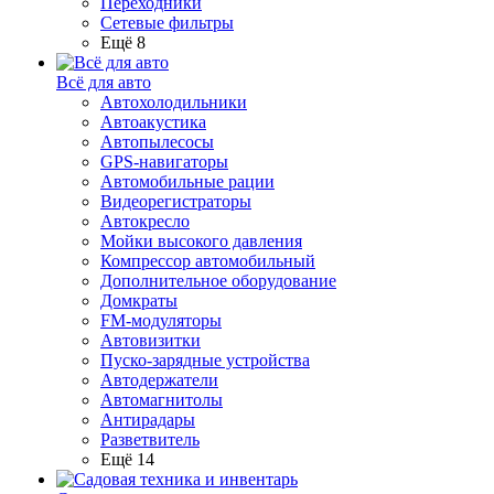
Переходники
Сетевые фильтры
Ещё 8
Всё для авто
Автохолодильники
Автоакустика
Автопылесосы
GPS-навигаторы
Автомобильные рации
Видеорегистраторы
Автокресло
Мойки высокого давления
Компрессор автомобильный
Дополнительное оборудование
Домкраты
FM-модуляторы
Автовизитки
Пуско-зарядные устройства
Автодержатели
Автомагнитолы
Антирадары
Разветвитель
Ещё 14