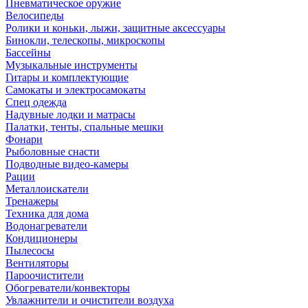
Пневматическое оружие
Велосипеды
Ролики и коньки, лыжи, защитные аксессуары
Бинокли, телескопы, микроскопы
Бассейны
Музыкальные инструменты
Гитары и комплектующие
Самокаты и электросамокаты
Спец одежда
Надувные лодки и матрасы
Палатки, тенты, спальные мешки
Фонари
Рыболовные снасти
Подводные видео-камеры
Рации
Металлоискатели
Тренажеры
Техника для дома
Водонагреватели
Кондиционеры
Пылесосы
Вентиляторы
Пароочистители
Обогреватели/конвекторы
Увлажнители и очистители воздуха