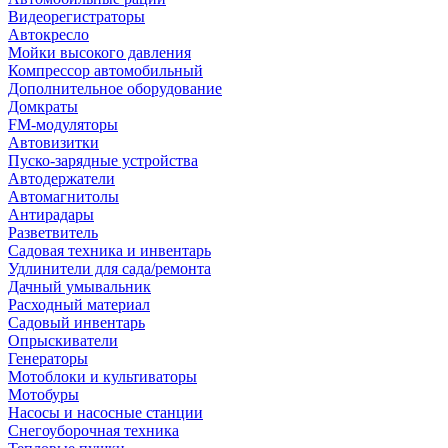
Видеорегистраторы
Автокресло
Мойки высокого давления
Компрессор автомобильный
Дополнительное оборудование
Домкраты
FM-модуляторы
Автовизитки
Пуско-зарядные устройства
Автодержатели
Автомагнитолы
Антирадары
Разветвитель
Садовая техника и инвентарь
Удлинители для сада/ремонта
Дачный умывальник
Расходный материал
Садовый инвентарь
Опрыскиватели
Генераторы
Мотоблоки и культиваторы
Мотобуры
Насосы и насосные станции
Снегоуборочная техника