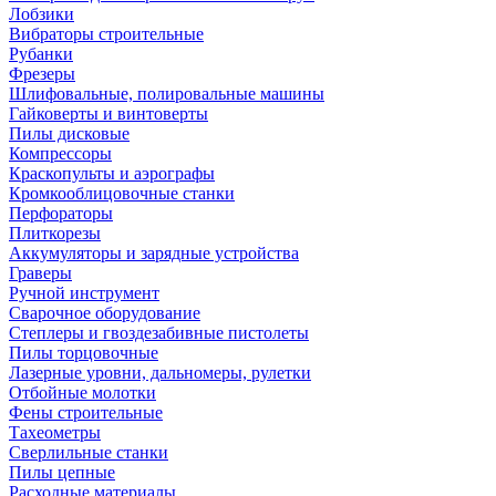
Лобзики
Вибраторы строительные
Рубанки
Фрезеры
Шлифовальные, полировальные машины
Гайковерты и винтоверты
Пилы дисковые
Компрессоры
Краскопульты и аэрографы
Кромкооблицовочные станки
Перфораторы
Плиткорезы
Аккумуляторы и зарядные устройства
Граверы
Ручной инструмент
Сварочное оборудование
Степлеры и гвоздезабивные пистолеты
Пилы торцовочные
Лазерные уровни, дальномеры, рулетки
Отбойные молотки
Фены строительные
Тахеометры
Сверлильные станки
Пилы цепные
Расходные материалы