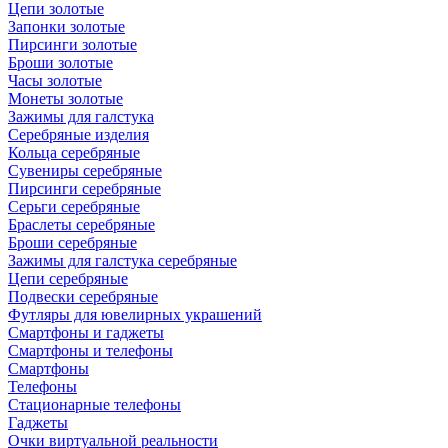
Цепи золотые
Запонки золотые
Пирсинги золотые
Броши золотые
Часы золотые
Монеты золотые
Зажимы для галстука
Серебряные изделия
Кольца серебряные
Сувениры серебряные
Пирсинги серебряные
Серьги серебряные
Браслеты серебряные
Броши серебряные
Зажимы для галстука серебряные
Цепи серебряные
Подвески серебряные
Футляры для ювелирных украшений
Смартфоны и гаджеты
Смартфоны и телефоны
Смартфоны
Телефоны
Стационарные телефоны
Гаджеты
Очки виртуальной реальности