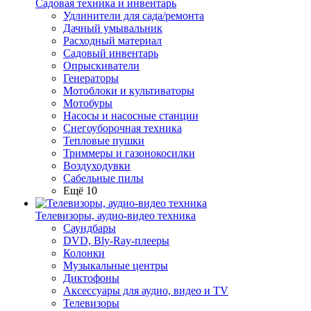
Садовая техника и инвентарь
Удлинители для сада/ремонта
Дачный умывальник
Расходный материал
Садовый инвентарь
Опрыскиватели
Генераторы
Мотоблоки и культиваторы
Мотобуры
Насосы и насосные станции
Снегоуборочная техника
Тепловые пушки
Триммеры и газонокосилки
Воздуходувки
Сабельные пилы
Ещё 10
Телевизоры, аудио-видео техника
Саундбары
DVD, Bly-Ray-плееры
Колонки
Музыкальные центры
Диктофоны
Аксессуары для аудио, видео и TV
Телевизоры