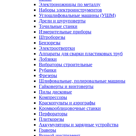
Электроножницы по металлу
Наборы электроинструментов
Углошлифовальные машины (УШМ)
Дрели и шуруповерты
Точильные станки
Измерительные приборы
Штроборезы
Бензорезы
Электроотвертки
Аппараты для сварки пластиковых труб
Лобзики
Вибраторы строительные
Рубанки
Фрезеры
Шлифовальные, полировальные машины
Гайковерты и винтоверты
Пилы дисковые
Компрессоры
Краскопульты и аэрографы
Кромкооблицовочные станки
Перфораторы
Плиткорезы
Аккумуляторы и зарядные устройства
Граверы
Ручной инструмент