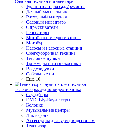
Садовая техника и инвентарь
Удлинители для сада/ремонта
Дачный умывальник
Расходный материал
Садовый инвентарь
Опрыскиватели
Генераторы
Мотоблоки и культиваторы
Мотобуры
Насосы и насосные станции
Снегоуборочная техника
Тепловые пушки
Триммеры и газонокосилки
Воздуходувки
Сабельные пилы
Ещё 10
Телевизоры, аудио-видео техника
Саундбары
DVD, Bly-Ray-плееры
Колонки
Музыкальные центры
Диктофоны
Аксессуары для аудио, видео и TV
Телевизоры