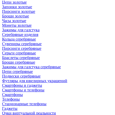
Цепи золотые
Запонки золотые
Пирсинги золотые
Броши золотые
Часы золотые
Монеты золотые
Зажимы для галстука
Серебряные изделия
Кольца серебряные
Сувениры серебряные
Пирсинги серебряные
Серьги серебряные
Браслеты серебряные
Броши серебряные
Зажимы для галстука серебряные
Цепи серебряные
Подвески серебряные
Футляры для ювелирных украшений
Смартфоны и гаджеты
Смартфоны и телефоны
Смартфоны
Телефоны
Стационарные телефоны
Гаджеты
Очки виртуальной реальности