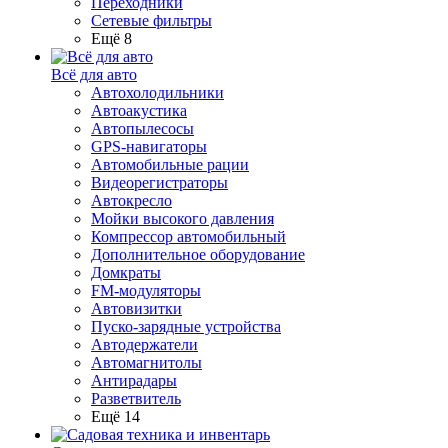
Переходники
Сетевые фильтры
Ещё 8
Всё для авто
Автохолодильники
Автоакустика
Автопылесосы
GPS-навигаторы
Автомобильные рации
Видеорегистраторы
Автокресло
Мойки высокого давления
Компрессор автомобильный
Дополнительное оборудование
Домкраты
FM-модуляторы
Автовизитки
Пуско-зарядные устройства
Автодержатели
Автомагнитолы
Антирадары
Разветвитель
Ещё 14