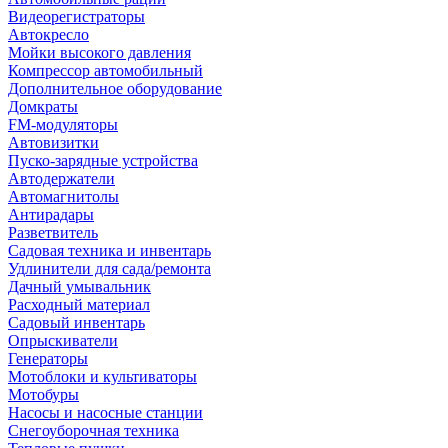
Видеорегистраторы
Автокресло
Мойки высокого давления
Компрессор автомобильный
Дополнительное оборудование
Домкраты
FM-модуляторы
Автовизитки
Пуско-зарядные устройства
Автодержатели
Автомагнитолы
Антирадары
Разветвитель
Садовая техника и инвентарь
Удлинители для сада/ремонта
Дачный умывальник
Расходный материал
Садовый инвентарь
Опрыскиватели
Генераторы
Мотоблоки и культиваторы
Мотобуры
Насосы и насосные станции
Снегоуборочная техника