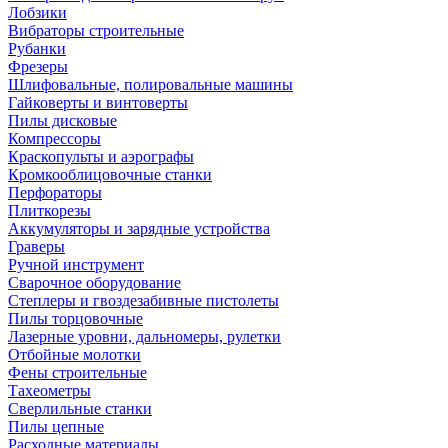
Лобзики
Вибраторы строительные
Рубанки
Фрезеры
Шлифовальные, полировальные машины
Гайковерты и винтоверты
Пилы дисковые
Компрессоры
Краскопульты и аэрографы
Кромкооблицовочные станки
Перфораторы
Плиткорезы
Аккумуляторы и зарядные устройства
Граверы
Ручной инструмент
Сварочное оборудование
Степлеры и гвоздезабивные пистолеты
Пилы торцовочные
Лазерные уровни, дальномеры, рулетки
Отбойные молотки
Фены строительные
Тахеометры
Сверлильные станки
Пилы цепные
Расходные материалы