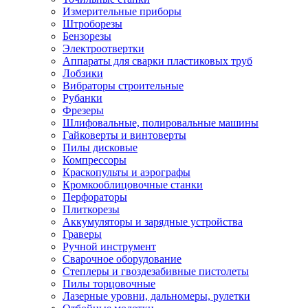
Измерительные приборы
Штроборезы
Бензорезы
Электроотвертки
Аппараты для сварки пластиковых труб
Лобзики
Вибраторы строительные
Рубанки
Фрезеры
Шлифовальные, полировальные машины
Гайковерты и винтоверты
Пилы дисковые
Компрессоры
Краскопульты и аэрографы
Кромкооблицовочные станки
Перфораторы
Плиткорезы
Аккумуляторы и зарядные устройства
Граверы
Ручной инструмент
Сварочное оборудование
Степлеры и гвоздезабивные пистолеты
Пилы торцовочные
Лазерные уровни, дальномеры, рулетки