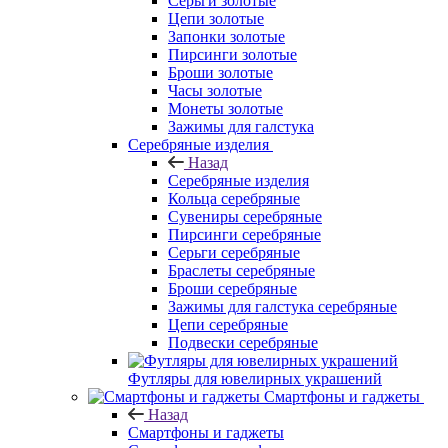
Серьги золотые
Цепи золотые
Запонки золотые
Пирсинги золотые
Броши золотые
Часы золотые
Монеты золотые
Зажимы для галстука
Серебряные изделия
Назад
Серебряные изделия
Кольца серебряные
Сувениры серебряные
Пирсинги серебряные
Серьги серебряные
Браслеты серебряные
Броши серебряные
Зажимы для галстука серебряные
Цепи серебряные
Подвески серебряные
Футляры для ювелирных украшений
Смартфоны и гаджеты
Назад
Смартфоны и гаджеты