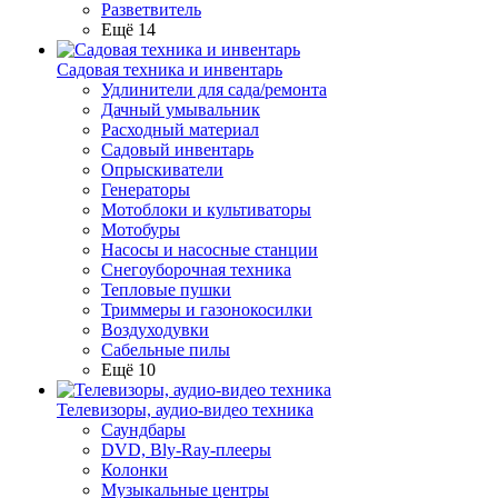
Разветвитель
Ещё 14
Садовая техника и инвентарь
Удлинители для сада/ремонта
Дачный умывальник
Расходный материал
Садовый инвентарь
Опрыскиватели
Генераторы
Мотоблоки и культиваторы
Мотобуры
Насосы и насосные станции
Снегоуборочная техника
Тепловые пушки
Триммеры и газонокосилки
Воздуходувки
Сабельные пилы
Ещё 10
Телевизоры, аудио-видео техника
Саундбары
DVD, Bly-Ray-плееры
Колонки
Музыкальные центры