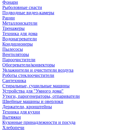
Фонари
Рыболовные снасти
Подводные видео-камеры
Рации
Металлоискатели
Тренажеры
Техника для дома
Водонагреватели
Кондиционеры
Пылесосы
Вентиляторы
Пароочистители
Обогреватели/конвекторы
Увлажнители и очистители воздуха
Роботы стеклоочистители
Сантехника
Стиральные, сушильные машины
Устройства для "Умного дома"
Утюги, парогенераторы, отпариватели
Швейные машины и оверлоки
Держатели, кронштейны
Техника для кухни
Вытяжки
Кухонные принадлежности и посуда
Хлебопечи