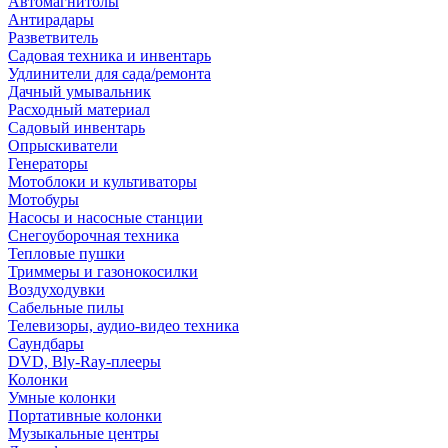
Автомагнитолы
Антирадары
Разветвитель
Садовая техника и инвентарь
Удлинители для сада/ремонта
Дачный умывальник
Расходный материал
Садовый инвентарь
Опрыскиватели
Генераторы
Мотоблоки и культиваторы
Мотобуры
Насосы и насосные станции
Снегоуборочная техника
Тепловые пушки
Триммеры и газонокосилки
Воздуходувки
Сабельные пилы
Телевизоры, аудио-видео техника
Саундбары
DVD, Bly-Ray-плееры
Колонки
Умные колонки
Портативные колонки
Музыкальные центры