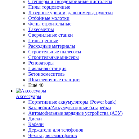
Степлеры и гвоздезабивные пистолеты
Пилы торцовочные
Лазерные уровни, дальномеры, рулетки
Отбойные молотки
Фены строительные
Тахеометры
Сверлильные станки
Пилы цепные
Расходные материалы
Строительные пылесосы
Строительные миксеры
Реноваторы
Паяльная станция
Бетоносмеситель
Шпатлевочные станции
Ещё 40
Аксессуары
Портативные аккумуляторы (Power bank)
Батарейки/Аккумуляторные батарейки
Автомобильные зарядные устройства (АЗУ)
Диски
Кабели
Держатели для телефонов
Чехлы для смартфонов