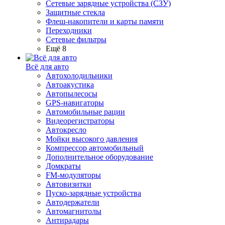
Сетевые зарядные устройства (СЗУ)
Защитные стекла
Флеш-накопители и карты памяти
Переходники
Сетевые фильтры
Ещё 8
Всё для авто
Автохолодильники
Автоакустика
Автопылесосы
GPS-навигаторы
Автомобильные рации
Видеорегистраторы
Автокресло
Мойки высокого давления
Компрессор автомобильный
Дополнительное оборудование
Домкраты
FM-модуляторы
Автовизитки
Пуско-зарядные устройства
Автодержатели
Автомагнитолы
Антирадары