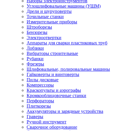
Наборы электроинструментов
Углошлифовальные машины (УШМ)
Дрели и шуруповерты
Точильные станки
Измерительные приборы
Штроборезы
Бензорезы
Электроотвертки
Аппараты для сварки пластиковых труб
Лобзики
Вибраторы строительные
Рубанки
Фрезеры
Шлифовальные, полировальные машины
Гайковерты и винтоверты
Пилы дисковые
Компрессоры
Краскопульты и аэрографы
Кромкооблицовочные станки
Перфораторы
Плиткорезы
Аккумуляторы и зарядные устройства
Граверы
Ручной инструмент
Сварочное оборудование