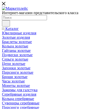
Интернет-магазин представительского класса
Каталог
Ювелирные изделия
Золотые изделия
Браслеты золотые
Кольца золотые
Гайтаны золотые
Подвески золотые
Серьги золотые
Цепи золотые
Запонки золотые
Пирсинги золотые
Броши золотые
Часы золотые
Монеты золотые
Зажимы для галстука
Серебряные изделия
Кольца серебряные
Сувениры серебряные
Пирсинги серебряные