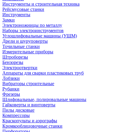
Инструменты и строительная техника
Рейсмусовые станки
Инструменты
Замки
Электроножницы по металлу
Наборы электроинструментов
Углошлифовальные машины (УШМ)
Дрели и шуруповерты
Точильные станки
Измерительные приборы
Штроборезы
Бензорезы
Электроотвертки
Аппараты для сварки пластиковых труб
Лобзики
Вибраторы строительные
Рубанки
Фрезеры
Шлифовальные, полировальные машины
Гайковерты и винтоверты
Пилы дисковые
Компрессоры
Краскопульты и аэрографы
Кромкооблицовочные станки
Перфораторы