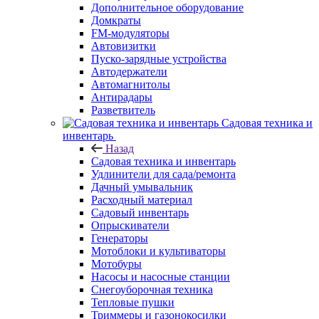
Дополнительное оборудование
Домкраты
FM-модуляторы
Автовизитки
Пуско-зарядные устройства
Автодержатели
Автомагнитолы
Антирадары
Разветвитель
Садовая техника и
инвентарь
Назад
Садовая техника и инвентарь
Удлинители для сада/ремонта
Дачный умывальник
Расходный материал
Садовый инвентарь
Опрыскиватели
Генераторы
Мотоблоки и культиваторы
Мотобуры
Насосы и насосные станции
Снегоуборочная техника
Тепловые пушки
Триммеры и газонокосилки