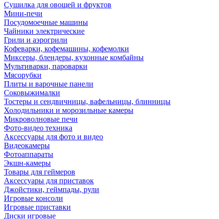
Сушилка для овощей и фруктов
Мини-печи
Посудомоечные машины
Чайники электрические
Грили и аэрогрили
Кофеварки, кофемашины, кофемолки
Миксеры, блендеры, кухонные комбайны
Мультиварки, пароварки
Мясорубки
Плиты и варочные панели
Соковыжималки
Тостеры и сендвичницы, вафельницы, блинницы
Холодильники и морозильные камеры
Микроволновые печи
Фото-видео техника
Аксессуары для фото и видео
Видеокамеры
Фотоаппараты
Экшн-камеры
Товары для геймеров
Аксессуары для приставок
Джойстики, геймпады, рули
Игровые консоли
Игровые приставки
Диски игровые