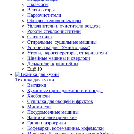
Пылесосы
Вентиляторы
Пароочистители
Обогреватели/конвекторы
Увлажнители и очистители воздуха
Роботы стеклоочистители
Сантехника
Стиральные, сушильные машины
Устройства для "Умного дома"
Утюги, парогенераторы, отпариватели
Швейные машины и оверлоки
Держатели, кронштейны
Ещё 10
Техника для кухни
Вытяжки
Кухонные принадлежности и посуда
Хлебопечи
Сушилка для овощей и фруктов
Мини-печи
Посудомоечные машины
Чайники электрические
Грили и аэрогрили
Кофеварки, кофемашины, кофемолки
Миксеры, блендеры, кухонные комбайны