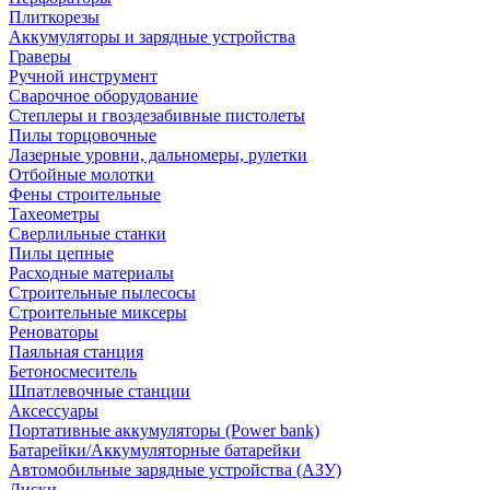
Плиткорезы
Аккумуляторы и зарядные устройства
Граверы
Ручной инструмент
Сварочное оборудование
Степлеры и гвоздезабивные пистолеты
Пилы торцовочные
Лазерные уровни, дальномеры, рулетки
Отбойные молотки
Фены строительные
Тахеометры
Сверлильные станки
Пилы цепные
Расходные материалы
Строительные пылесосы
Строительные миксеры
Реноваторы
Паяльная станция
Бетоносмеситель
Шпатлевочные станции
Аксессуары
Портативные аккумуляторы (Power bank)
Батарейки/Аккумуляторные батарейки
Автомобильные зарядные устройства (АЗУ)
Диски