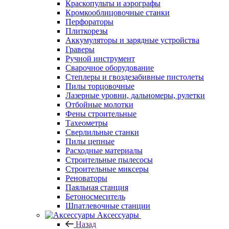
Краскопульты и аэрографы
Кромкооблицовочные станки
Перфораторы
Плиткорезы
Аккумуляторы и зарядные устройства
Граверы
Ручной инструмент
Сварочное оборудование
Степлеры и гвоздезабивные пистолеты
Пилы торцовочные
Лазерные уровни, дальномеры, рулетки
Отбойные молотки
Фены строительные
Тахеометры
Сверлильные станки
Пилы цепные
Расходные материалы
Строительные пылесосы
Строительные миксеры
Реноваторы
Паяльная станция
Бетоносмеситель
Шпатлевочные станции
Аксессуары
Назад