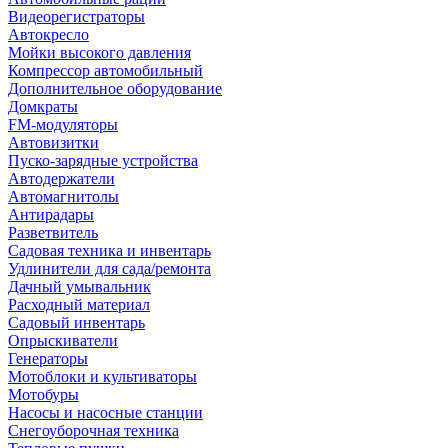
Видеорегистраторы
Автокресло
Мойки высокого давления
Компрессор автомобильный
Дополнительное оборудование
Домкраты
FM-модуляторы
Автовизитки
Пуско-зарядные устройства
Автодержатели
Автомагнитолы
Антирадары
Разветвитель
Садовая техника и инвентарь
Удлинители для сада/ремонта
Дачный умывальник
Расходный материал
Садовый инвентарь
Опрыскиватели
Генераторы
Мотоблоки и культиваторы
Мотобуры
Насосы и насосные станции
Снегоуборочная техника