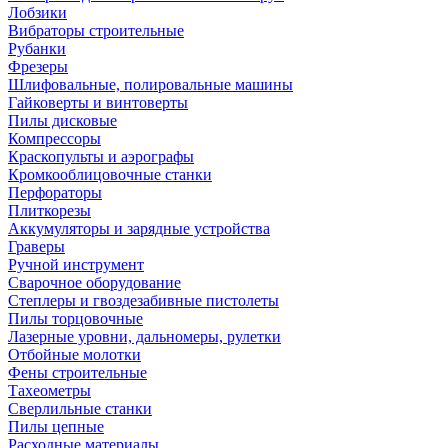
Лобзики
Вибраторы строительные
Рубанки
Фрезеры
Шлифовальные, полировальные машины
Гайковерты и винтоверты
Пилы дисковые
Компрессоры
Краскопульты и аэрографы
Кромкооблицовочные станки
Перфораторы
Плиткорезы
Аккумуляторы и зарядные устройства
Граверы
Ручной инструмент
Сварочное оборудование
Степлеры и гвоздезабивные пистолеты
Пилы торцовочные
Лазерные уровни, дальномеры, рулетки
Отбойные молотки
Фены строительные
Тахеометры
Сверлильные станки
Пилы цепные
Расходные материалы