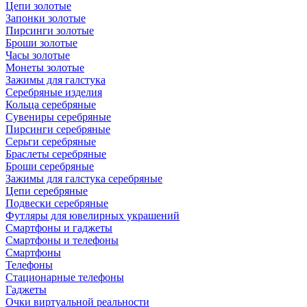
Цепи золотые
Запонки золотые
Пирсинги золотые
Броши золотые
Часы золотые
Монеты золотые
Зажимы для галстука
Серебряные изделия
Кольца серебряные
Сувениры серебряные
Пирсинги серебряные
Серьги серебряные
Браслеты серебряные
Броши серебряные
Зажимы для галстука серебряные
Цепи серебряные
Подвески серебряные
Футляры для ювелирных украшений
Смартфоны и гаджеты
Смартфоны и телефоны
Смартфоны
Телефоны
Стационарные телефоны
Гаджеты
Очки виртуальной реальности