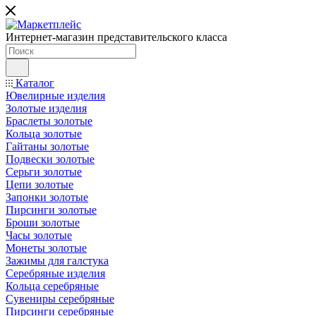
Интернет-магазин представительского класса
Каталог
Ювелирные изделия
Золотые изделия
Браслеты золотые
Кольца золотые
Гайтаны золотые
Подвески золотые
Серьги золотые
Цепи золотые
Запонки золотые
Пирсинги золотые
Броши золотые
Часы золотые
Монеты золотые
Зажимы для галстука
Серебряные изделия
Кольца серебряные
Сувениры серебряные
Пирсинги серебряные