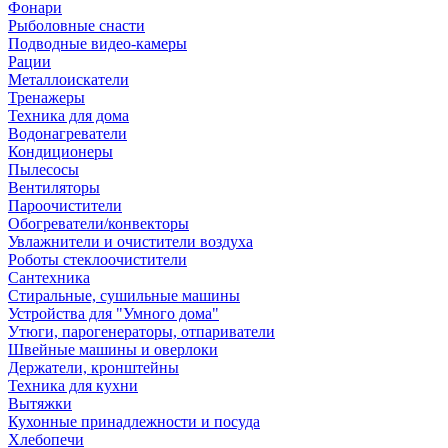
Фонари
Рыболовные снасти
Подводные видео-камеры
Рации
Металлоискатели
Тренажеры
Техника для дома
Водонагреватели
Кондиционеры
Пылесосы
Вентиляторы
Пароочистители
Обогреватели/конвекторы
Увлажнители и очистители воздуха
Роботы стеклоочистители
Сантехника
Стиральные, сушильные машины
Устройства для "Умного дома"
Утюги, парогенераторы, отпариватели
Швейные машины и оверлоки
Держатели, кронштейны
Техника для кухни
Вытяжки
Кухонные принадлежности и посуда
Хлебопечи