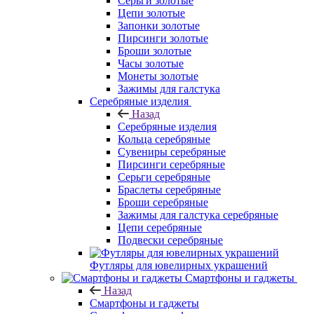
Серьги золотые
Цепи золотые
Запонки золотые
Пирсинги золотые
Броши золотые
Часы золотые
Монеты золотые
Зажимы для галстука
Серебряные изделия
Назад
Серебряные изделия
Кольца серебряные
Сувениры серебряные
Пирсинги серебряные
Серьги серебряные
Браслеты серебряные
Броши серебряные
Зажимы для галстука серебряные
Цепи серебряные
Подвески серебряные
Футляры для ювелирных украшений
Смартфоны и гаджеты
Назад
Смартфоны и гаджеты