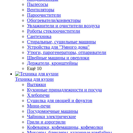
Пылесосы
Вентиляторы
Пароочистители
Обогреватели/конвекторы
Увлажнители и очистители воздуха
Роботы стеклоочистители
Сантехника
Стиральные, сушильные машины
Устройства для "Умного дома"
Утюги, парогенераторы, отпариватели
Швейные машины и оверлоки
Держатели, кронштейны
Ещё 10
Техника для кухни
Вытяжки
Кухонные принадлежности и посуда
Хлебопечи
Сушилка для овощей и фруктов
Мини-печи
Посудомоечные машины
Чайники электрические
Грили и аэрогрили
Кофеварки, кофемашины, кофемолки
Миксеры, блендеры, кухонные комбайны