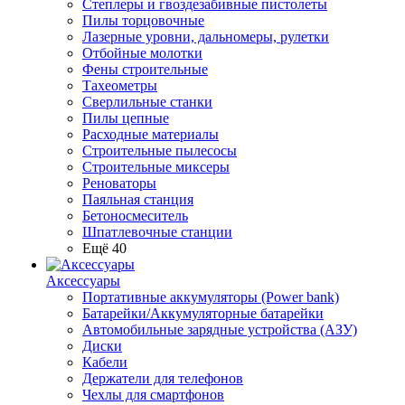
Степлеры и гвоздезабивные пистолеты
Пилы торцовочные
Лазерные уровни, дальномеры, рулетки
Отбойные молотки
Фены строительные
Тахеометры
Сверлильные станки
Пилы цепные
Расходные материалы
Строительные пылесосы
Строительные миксеры
Реноваторы
Паяльная станция
Бетоносмеситель
Шпатлевочные станции
Ещё 40
Аксессуары
Портативные аккумуляторы (Power bank)
Батарейки/Аккумуляторные батарейки
Автомобильные зарядные устройства (АЗУ)
Диски
Кабели
Держатели для телефонов
Чехлы для смартфонов