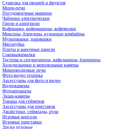
Сушилка для овощей и фруктов
Мини-печи
Посудомоечные машины
Чайники электрические
Грили и аэрогрили
Кофеварки, кофемашины, кофемолки
Миксеры, блендеры, кухонные комбайны
Мультиварки, пароварки
Мясорубки
Плиты и варочные панели
Соковыжималки
Тостеры и сендвичницы, вафельницы, блинницы
Холодильники и морозильные камеры
Микроволновые печи
Фото-видео техника
Аксессуары для фото и видео
Видеокамеры
Фотоаппараты
Экшн-камеры
Товары для геймеров
Аксессуары для приставок
Джойстики, геймпады, рули
Игровые консоли
Игровые приставки
Диски игровые