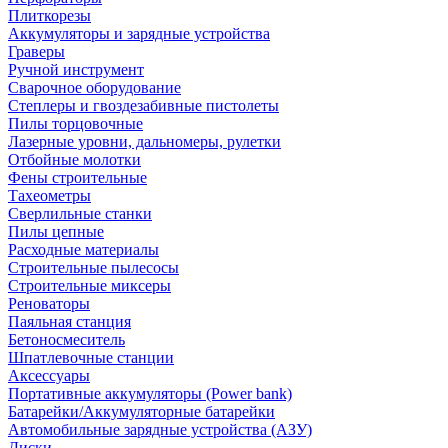
Плиткорезы
Аккумуляторы и зарядные устройства
Граверы
Ручной инструмент
Сварочное оборудование
Степлеры и гвоздезабивные пистолеты
Пилы торцовочные
Лазерные уровни, дальномеры, рулетки
Отбойные молотки
Фены строительные
Тахеометры
Сверлильные станки
Пилы цепные
Расходные материалы
Строительные пылесосы
Строительные миксеры
Реноваторы
Паяльная станция
Бетоносмеситель
Шпатлевочные станции
Аксессуары
Портативные аккумуляторы (Power bank)
Батарейки/Аккумуляторные батарейки
Автомобильные зарядные устройства (АЗУ)
Диски