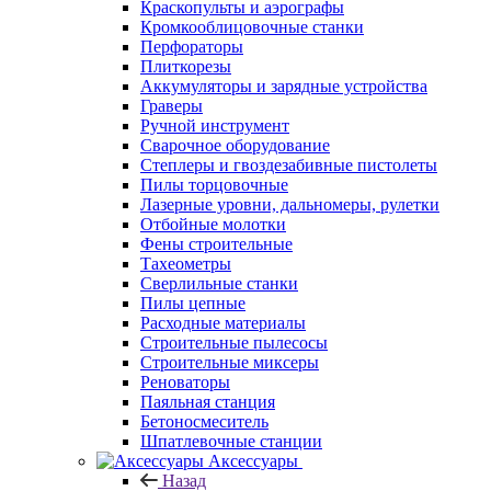
Краскопульты и аэрографы
Кромкооблицовочные станки
Перфораторы
Плиткорезы
Аккумуляторы и зарядные устройства
Граверы
Ручной инструмент
Сварочное оборудование
Степлеры и гвоздезабивные пистолеты
Пилы торцовочные
Лазерные уровни, дальномеры, рулетки
Отбойные молотки
Фены строительные
Тахеометры
Сверлильные станки
Пилы цепные
Расходные материалы
Строительные пылесосы
Строительные миксеры
Реноваторы
Паяльная станция
Бетоносмеситель
Шпатлевочные станции
Аксессуары
Назад