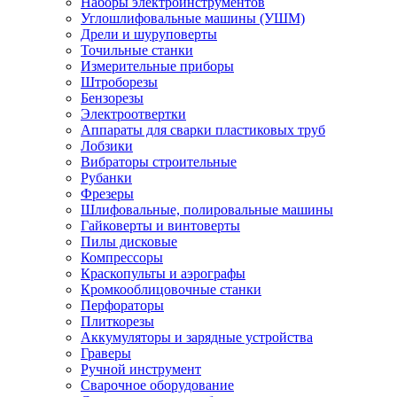
Наборы электроинструментов
Углошлифовальные машины (УШМ)
Дрели и шуруповерты
Точильные станки
Измерительные приборы
Штроборезы
Бензорезы
Электроотвертки
Аппараты для сварки пластиковых труб
Лобзики
Вибраторы строительные
Рубанки
Фрезеры
Шлифовальные, полировальные машины
Гайковерты и винтоверты
Пилы дисковые
Компрессоры
Краскопульты и аэрографы
Кромкооблицовочные станки
Перфораторы
Плиткорезы
Аккумуляторы и зарядные устройства
Граверы
Ручной инструмент
Сварочное оборудование