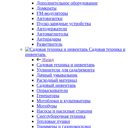
Дополнительное оборудование
Домкраты
FM-модуляторы
Автовизитки
Пуско-зарядные устройства
Автодержатели
Автомагнитолы
Антирадары
Разветвитель
Садовая техника и
инвентарь
Назад
Садовая техника и инвентарь
Удлинители для сада/ремонта
Дачный умывальник
Расходный материал
Садовый инвентарь
Опрыскиватели
Генераторы
Мотоблоки и культиваторы
Мотобуры
Насосы и насосные станции
Снегоуборочная техника
Тепловые пушки
Триммеры и газонокосилки