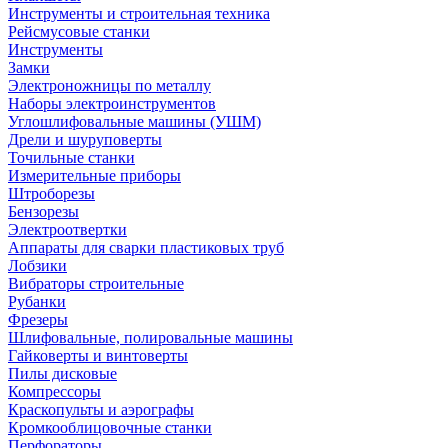
Инструменты и строительная техника
Рейсмусовые станки
Инструменты
Замки
Электроножницы по металлу
Наборы электроинструментов
Углошлифовальные машины (УШМ)
Дрели и шуруповерты
Точильные станки
Измерительные приборы
Штроборезы
Бензорезы
Электроотвертки
Аппараты для сварки пластиковых труб
Лобзики
Вибраторы строительные
Рубанки
Фрезеры
Шлифовальные, полировальные машины
Гайковерты и винтоверты
Пилы дисковые
Компрессоры
Краскопульты и аэрографы
Кромкооблицовочные станки
Перфораторы