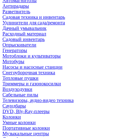
Автомагнитолы
Антирадары
Разветвитель
Садовая техника и инвентарь
Удлинители для сада/ремонта
Дачный умывальник
Расходный материал
Садовый инвентарь
Опрыскиватели
Генераторы
Мотоблоки и культиваторы
Мотобуры
Насосы и насосные станции
Снегоуборочная техника
Тепловые пушки
Триммеры и газонокосилки
Воздуходувки
Сабельные пилы
Телевизоры, аудио-видео техника
Саундбары
DVD, Bly-Ray-плееры
Колонки
Умные колонки
Портативные колонки
Музыкальные центры