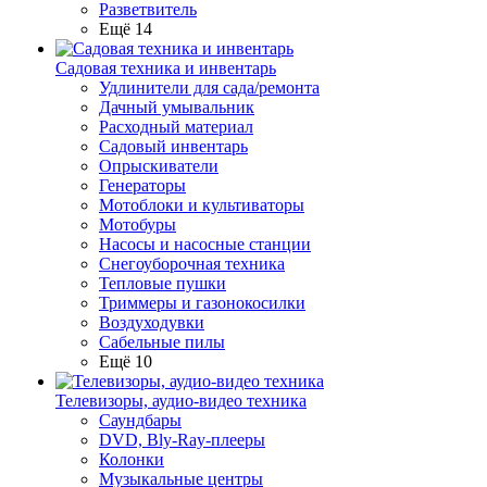
Разветвитель
Ещё 14
Садовая техника и инвентарь
Удлинители для сада/ремонта
Дачный умывальник
Расходный материал
Садовый инвентарь
Опрыскиватели
Генераторы
Мотоблоки и культиваторы
Мотобуры
Насосы и насосные станции
Снегоуборочная техника
Тепловые пушки
Триммеры и газонокосилки
Воздуходувки
Сабельные пилы
Ещё 10
Телевизоры, аудио-видео техника
Саундбары
DVD, Bly-Ray-плееры
Колонки
Музыкальные центры