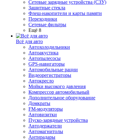
Сетевые зарядные устройства (СЗУ)
Защитные стекла
Флеш-накопители и карты памяти
Переходники
Сетевые фильтры
Ещё 8
Всё для авто
Автохолодильники
Автоакустика
Автопылесосы
GPS-навигаторы
Автомобильные рации
Видеорегистраторы
Автокресло
Мойки высокого давления
Компрессор автомобильный
Дополнительное оборудование
Домкраты
FM-модуляторы
Автовизитки
Пуско-зарядные устройства
Автодержатели
Автомагнитолы
Антирадары