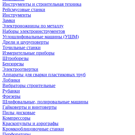
Инструменты и строительная техника
Рейсмусовые станки
Инструменты
Замки
Электроножницы по металлу
Наборы электроинструментов
Углошлифовальные машины (УШМ)
Дрели и шуруповерты
Точильные станки
Измерительные приборы
Штроборезы
Бензорезы
Электроотвертки
Аппараты для сварки пластиковых труб
Лобзики
Вибраторы строительные
Рубанки
Фрезеры
Шлифовальные, полировальные машины
Гайковерты и винтоверты
Пилы дисковые
Компрессоры
Краскопульты и аэрографы
Кромкооблицовочные станки
Перфораторы