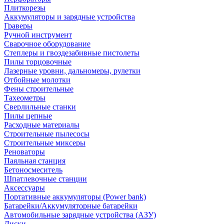
Плиткорезы
Аккумуляторы и зарядные устройства
Граверы
Ручной инструмент
Сварочное оборудование
Степлеры и гвоздезабивные пистолеты
Пилы торцовочные
Лазерные уровни, дальномеры, рулетки
Отбойные молотки
Фены строительные
Тахеометры
Сверлильные станки
Пилы цепные
Расходные материалы
Строительные пылесосы
Строительные миксеры
Реноваторы
Паяльная станция
Бетоносмеситель
Шпатлевочные станции
Аксессуары
Портативные аккумуляторы (Power bank)
Батарейки/Аккумуляторные батарейки
Автомобильные зарядные устройства (АЗУ)
Диски