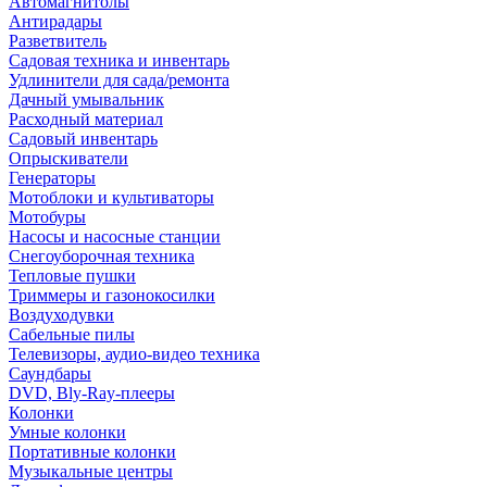
Автомагнитолы
Антирадары
Разветвитель
Садовая техника и инвентарь
Удлинители для сада/ремонта
Дачный умывальник
Расходный материал
Садовый инвентарь
Опрыскиватели
Генераторы
Мотоблоки и культиваторы
Мотобуры
Насосы и насосные станции
Снегоуборочная техника
Тепловые пушки
Триммеры и газонокосилки
Воздуходувки
Сабельные пилы
Телевизоры, аудио-видео техника
Саундбары
DVD, Bly-Ray-плееры
Колонки
Умные колонки
Портативные колонки
Музыкальные центры