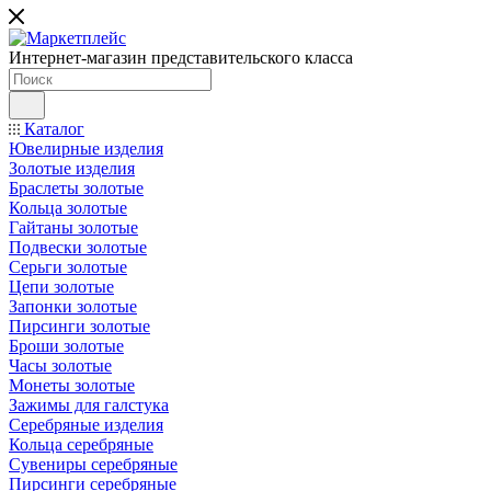
Интернет-магазин представительского класса
Каталог
Ювелирные изделия
Золотые изделия
Браслеты золотые
Кольца золотые
Гайтаны золотые
Подвески золотые
Серьги золотые
Цепи золотые
Запонки золотые
Пирсинги золотые
Броши золотые
Часы золотые
Монеты золотые
Зажимы для галстука
Серебряные изделия
Кольца серебряные
Сувениры серебряные
Пирсинги серебряные