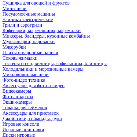
Сушилка для овощей и фруктов
Мини-печи
Посудомоечные машины
Чайники электрические
Грили и аэрогрили
Кофеварки, кофемашины, кофемолки
Миксеры, блендеры, кухонные комбайны
Мультиварки, пароварки
Мясорубки
Плиты и варочные панели
Соковыжималки
Тостеры и сендвичницы, вафельницы, блинницы
Холодильники и морозильные камеры
Микроволновые печи
Фото-видео техника
Аксессуары для фото и видео
Видеокамеры
Фотоаппараты
Экшн-камеры
Товары для геймеров
Аксессуары для приставок
Джойстики, геймпады, рули
Игровые консоли
Игровые приставки
Диски игровые