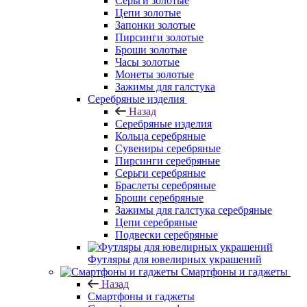
Серьги золотые
Цепи золотые
Запонки золотые
Пирсинги золотые
Броши золотые
Часы золотые
Монеты золотые
Зажимы для галстука
Серебряные изделия
Назад
Серебряные изделия
Кольца серебряные
Сувениры серебряные
Пирсинги серебряные
Серьги серебряные
Браслеты серебряные
Броши серебряные
Зажимы для галстука серебряные
Цепи серебряные
Подвески серебряные
Футляры для ювелирных украшений
Смартфоны и гаджеты
Назад
Смартфоны и гаджеты