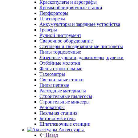
Краскопульты и аэрографы
Кромкооблицовочные станки
Перфораторы
Плиткорезы
Аккумуляторы и зарядные устройства
Граверы
Ручной инструмент
Сварочное оборудование
Степлеры и гвоздезабивные пистолеты
Пилы торцовочные
Лазерные уровни, дальномеры, рулетки
Отбойные молотки
Фены строительные
Тахеометры
Сверлильные станки
Пилы цепные
Расходные материалы
Строительные пылесосы
Строительные миксеры
Реноваторы
Паяльная станция
Бетоносмеситель
Шпатлевочные станции
Аксессуары
Назад