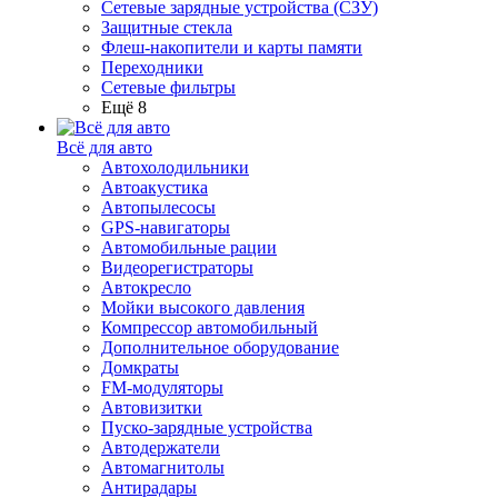
Сетевые зарядные устройства (СЗУ)
Защитные стекла
Флеш-накопители и карты памяти
Переходники
Сетевые фильтры
Ещё 8
Всё для авто
Автохолодильники
Автоакустика
Автопылесосы
GPS-навигаторы
Автомобильные рации
Видеорегистраторы
Автокресло
Мойки высокого давления
Компрессор автомобильный
Дополнительное оборудование
Домкраты
FM-модуляторы
Автовизитки
Пуско-зарядные устройства
Автодержатели
Автомагнитолы
Антирадары