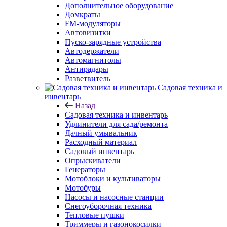
Дополнительное оборудование
Домкраты
FM-модуляторы
Автовизитки
Пуско-зарядные устройства
Автодержатели
Автомагнитолы
Антирадары
Разветвитель
Садовая техника и
инвентарь
Назад
Садовая техника и инвентарь
Удлинители для сада/ремонта
Дачный умывальник
Расходный материал
Садовый инвентарь
Опрыскиватели
Генераторы
Мотоблоки и культиваторы
Мотобуры
Насосы и насосные станции
Снегоуборочная техника
Тепловые пушки
Триммеры и газонокосилки