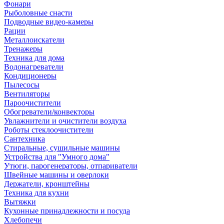
Фонари
Рыболовные снасти
Подводные видео-камеры
Рации
Металлоискатели
Тренажеры
Техника для дома
Водонагреватели
Кондиционеры
Пылесосы
Вентиляторы
Пароочистители
Обогреватели/конвекторы
Увлажнители и очистители воздуха
Роботы стеклоочистители
Сантехника
Стиральные, сушильные машины
Устройства для "Умного дома"
Утюги, парогенераторы, отпариватели
Швейные машины и оверлоки
Держатели, кронштейны
Техника для кухни
Вытяжки
Кухонные принадлежности и посуда
Хлебопечи