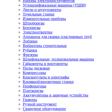
Наборы электроинструментов
Углошлифовальные машины (УШМ)
Дрели и шуруповерты
Точильные станки
Измерительные приборы
Штроборезы
Бензорезы
Электроотвертки
Аппараты для сварки пластиковых труб
Лобзики
Вибраторы строительные
Рубанки
Фрезеры
Шлифовальные, полировальные машины
Гайковерты и винтоверты
Пилы дисковые
Компрессоры
Краскопульты и аэрографы
Кромкооблицовочные станки
Перфораторы
Плиткорезы
Аккумуляторы и зарядные устройства
Граверы
Ручной инструмент
Сварочное оборудование