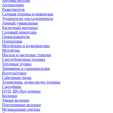
Автомагнитолы
Антирадары
Разветвитель
Садовая техника и инвентарь
Удлинители для сада/ремонта
Дачный умывальник
Расходный материал
Садовый инвентарь
Опрыскиватели
Генераторы
Мотоблоки и культиваторы
Мотобуры
Насосы и насосные станции
Снегоуборочная техника
Тепловые пушки
Триммеры и газонокосилки
Воздуходувки
Сабельные пилы
Телевизоры, аудио-видео техника
Саундбары
DVD, Bly-Ray-плееры
Колонки
Умные колонки
Портативные колонки
Музыкальные центры