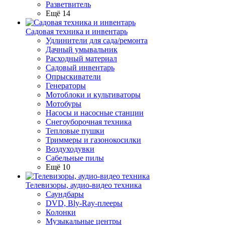
Разветвитель
Ещё 14
Садовая техника и инвентарь
Удлинители для сада/ремонта
Дачный умывальник
Расходный материал
Садовый инвентарь
Опрыскиватели
Генераторы
Мотоблоки и культиваторы
Мотобуры
Насосы и насосные станции
Снегоуборочная техника
Тепловые пушки
Триммеры и газонокосилки
Воздуходувки
Сабельные пилы
Ещё 10
Телевизоры, аудио-видео техника
Саундбары
DVD, Bly-Ray-плееры
Колонки
Музыкальные центры