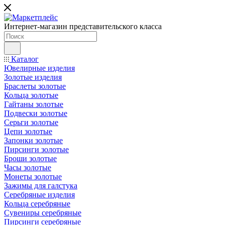
Интернет-магазин представительского класса
Каталог
Ювелирные изделия
Золотые изделия
Браслеты золотые
Кольца золотые
Гайтаны золотые
Подвески золотые
Серьги золотые
Цепи золотые
Запонки золотые
Пирсинги золотые
Броши золотые
Часы золотые
Монеты золотые
Зажимы для галстука
Серебряные изделия
Кольца серебряные
Сувениры серебряные
Пирсинги серебряные