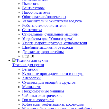
Пылесосы
Вентиляторы
Пароочистители
Обогреватели/конвекторы
Увлажнители и очистители воздуха
Роботы стеклоочистители
Сантехника
Стиральные, сушильные машины
Устройства для "Умного дома"
Утюги, парогенераторы, отпариватели
Швейные машины и оверлоки
Держатели, кронштейны
Ещё 10
Техника для кухни
Вытяжки
Кухонные принадлежности и посуда
Хлебопечи
Сушилка для овощей и фруктов
Мини-печи
Посудомоечные машины
Чайники электрические
Грили и аэрогрили
Кофеварки, кофемашины, кофемолки
Миксеры, блендеры, кухонные комбайны