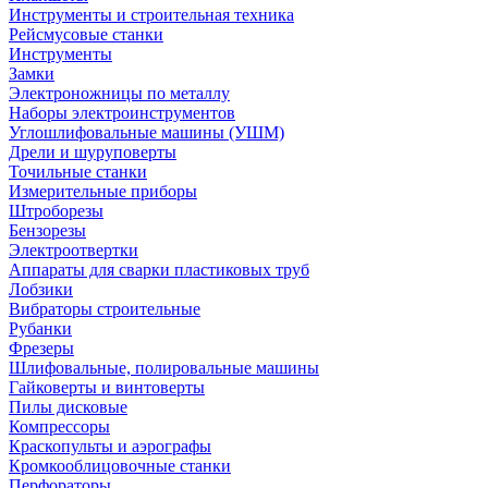
Инструменты и строительная техника
Рейсмусовые станки
Инструменты
Замки
Электроножницы по металлу
Наборы электроинструментов
Углошлифовальные машины (УШМ)
Дрели и шуруповерты
Точильные станки
Измерительные приборы
Штроборезы
Бензорезы
Электроотвертки
Аппараты для сварки пластиковых труб
Лобзики
Вибраторы строительные
Рубанки
Фрезеры
Шлифовальные, полировальные машины
Гайковерты и винтоверты
Пилы дисковые
Компрессоры
Краскопульты и аэрографы
Кромкооблицовочные станки
Перфораторы