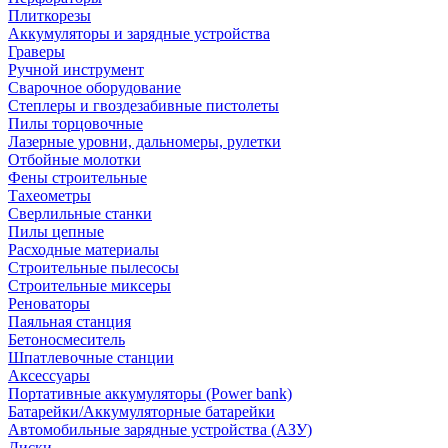
Плиткорезы
Аккумуляторы и зарядные устройства
Граверы
Ручной инструмент
Сварочное оборудование
Степлеры и гвоздезабивные пистолеты
Пилы торцовочные
Лазерные уровни, дальномеры, рулетки
Отбойные молотки
Фены строительные
Тахеометры
Сверлильные станки
Пилы цепные
Расходные материалы
Строительные пылесосы
Строительные миксеры
Реноваторы
Паяльная станция
Бетоносмеситель
Шпатлевочные станции
Аксессуары
Портативные аккумуляторы (Power bank)
Батарейки/Аккумуляторные батарейки
Автомобильные зарядные устройства (АЗУ)
Диски