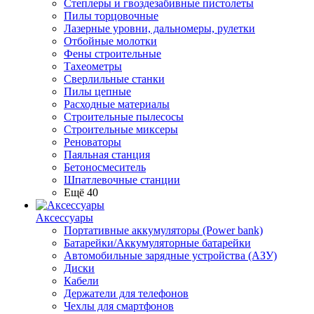
Степлеры и гвоздезабивные пистолеты
Пилы торцовочные
Лазерные уровни, дальномеры, рулетки
Отбойные молотки
Фены строительные
Тахеометры
Сверлильные станки
Пилы цепные
Расходные материалы
Строительные пылесосы
Строительные миксеры
Реноваторы
Паяльная станция
Бетоносмеситель
Шпатлевочные станции
Ещё 40
Аксессуары
Портативные аккумуляторы (Power bank)
Батарейки/Аккумуляторные батарейки
Автомобильные зарядные устройства (АЗУ)
Диски
Кабели
Держатели для телефонов
Чехлы для смартфонов