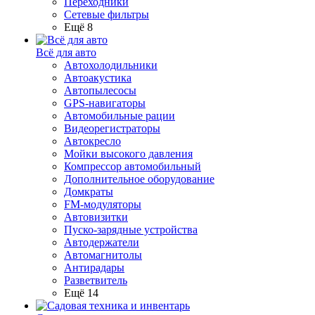
Переходники
Сетевые фильтры
Ещё 8
Всё для авто
Автохолодильники
Автоакустика
Автопылесосы
GPS-навигаторы
Автомобильные рации
Видеорегистраторы
Автокресло
Мойки высокого давления
Компрессор автомобильный
Дополнительное оборудование
Домкраты
FM-модуляторы
Автовизитки
Пуско-зарядные устройства
Автодержатели
Автомагнитолы
Антирадары
Разветвитель
Ещё 14