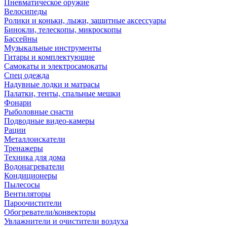
Пневматическое оружие
Велосипеды
Ролики и коньки, лыжи, защитные аксессуары
Бинокли, телескопы, микроскопы
Бассейны
Музыкальные инструменты
Гитары и комплектующие
Самокаты и электросамокаты
Спец одежда
Надувные лодки и матрасы
Палатки, тенты, спальные мешки
Фонари
Рыболовные снасти
Подводные видео-камеры
Рации
Металлоискатели
Тренажеры
Техника для дома
Водонагреватели
Кондиционеры
Пылесосы
Вентиляторы
Пароочистители
Обогреватели/конвекторы
Увлажнители и очистители воздуха