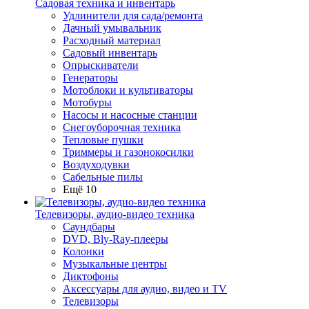
Садовая техника и инвентарь
Удлинители для сада/ремонта
Дачный умывальник
Расходный материал
Садовый инвентарь
Опрыскиватели
Генераторы
Мотоблоки и культиваторы
Мотобуры
Насосы и насосные станции
Снегоуборочная техника
Тепловые пушки
Триммеры и газонокосилки
Воздуходувки
Сабельные пилы
Ещё 10
Телевизоры, аудио-видео техника
Саундбары
DVD, Bly-Ray-плееры
Колонки
Музыкальные центры
Диктофоны
Аксессуары для аудио, видео и TV
Телевизоры