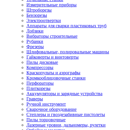
Измерительные приборы
Штроборезы
Бензорезы
Электроотвертки
Аппараты для сварки пластиковых труб
Лобзики
Вибраторы строительные
Рубанки
Фрезеры
Шлифовальные, полировальные машины
Гайковерты и винтоверты
Пилы дисковые
Компрессоры
Краскопульты и аэрографы
Кромкооблицовочные станки
Перфораторы
Плиткорезы
Аккумуляторы и зарядные устройства
Граверы
Ручной инструмент
Сварочное оборудование
Степлеры и гвоздезабивные пистолеты
Пилы торцовочные
Лазерные уровни, дальномеры, рулетки