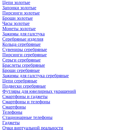
Цепи золотые
Запонки золотые
Пирсинги золотые
Броши золотые
Часы золотые
Монеты золотые
Зажимы для галстука
Серебряные изделия
Кольца серебряные
Сувениры серебряные
Пирсинги серебряные
Серьги серебряные
Браслеты серебряные
Броши серебряные
Зажимы для галстука серебряные
Цепи серебряные
Подвески серебряные
Футляры для ювелирных украшений
Смартфоны и гаджеты
Смартфоны и телефоны
Смартфоны
Телефоны
Стационарные телефоны
Гаджеты
Очки виртуальной реальности