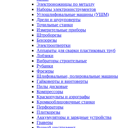
Электроножницы по металлу
Наборы электроинструментов
Углошлифовальные машины (УШМ)
Дрели и шуруповерты
Точильные станки
Измерительные приборы
Штроборезы
Бензорезы
Электроотвертки
Аппараты для сварки пластиковых труб
Лобзики
Вибраторы строительные
Рубанки
Фрезеры
Шлифовальные, полировальные машины
Гайковерты и винтоверты
Пилы дисковые
Компрессоры
Краскопульты и аэрографы
Кромкооблицовочные станки
Перфораторы
Плиткорезы
Аккумуляторы и зарядные устройства
Граверы
Ручной инструмент