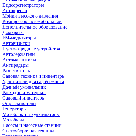
Видеорегистраторы
Автокресло
Мойки высокого давления
Компрессор автомобильный
Дополнительное оборудование
Домкраты
FM-модуляторы
Автовизитки
Пуско-зарядные устройства
Автодержатели
Автомагнитолы
Антирадары
Разветвитель
Садовая техника и инвентарь
Удлинители для сада/ремонта
Дачный умывальник
Расходный материал
Садовый инвентарь
Опрыскиватели
Генераторы
Мотоблоки и культиваторы
Мотобуры
Насосы и насосные станции
Снегоуборочная техника