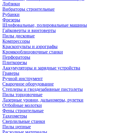
Лобзики
Вибраторы строительные
Рубанки
Фрезеры
Шлифовальные, полировальные машины
Гайковерты и винтоверты
Пилы дисковые
Компрессоры
Краскопульты и аэрографы
Кромкооблицовочные станки
Перфораторы
Плиткорезы
Аккумуляторы и зарядные устройства
Граверы
Ручной инструмент
Сварочное оборудование
Степлеры и гвоздезабивные пистолеты
Пилы торцовочные
Лазерные уровни, дальномеры, рулетки
Отбойные молотки
Фены строительные
Тахеометры
Сверлильные станки
Пилы цепные
Расходные материалы