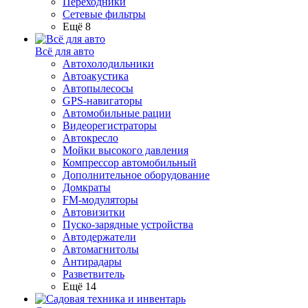
Переходники
Сетевые фильтры
Ещё 8
Всё для авто
Автохолодильники
Автоакустика
Автопылесосы
GPS-навигаторы
Автомобильные рации
Видеорегистраторы
Автокресло
Мойки высокого давления
Компрессор автомобильный
Дополнительное оборудование
Домкраты
FM-модуляторы
Автовизитки
Пуско-зарядные устройства
Автодержатели
Автомагнитолы
Антирадары
Разветвитель
Ещё 14