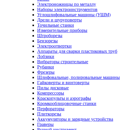
Электроножницы по металлу
Наборы электроинструментов
Углошлифовальные машины (УШМ)
Дрели и шуруповерты
Точильные станки
Измерительные приборы
Штроборезы
Бензорезы
Электроотвертки
Аппараты для сварки пластиковых труб
Лобзики
Вибраторы строительные
Рубанки
Фрезеры
Шлифовальные, полировальные машины
Гайковерты и винтоверты
Пилы дисковые
Компрессоры
Краскопульты и аэрографы
Кромкооблицовочные станки
Перфораторы
Плиткорезы
Аккумуляторы и зарядные устройства
Граверы
Ручной инструмент