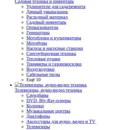
Садовая техника и инвентарь
Удлинители для сада/ремонта
Дачный умывальник
Расходный материал
Садовый инвентарь
Опрыскиватели
Генераторы
Мотоблоки и культиваторы
Мотобуры
Насосы и насосные станции
Снегоуборочная техника
Тепловые пушки
Триммеры и газонокосилки
Воздуходувки
Сабельные пилы
Ещё 10
Телевизоры, аудио-видео техника
Саундбары
DVD, Bly-Ray-плееры
Колонки
Музыкальные центры
Диктофоны
Аксессуары для аудио, видео и TV
Телевизоры