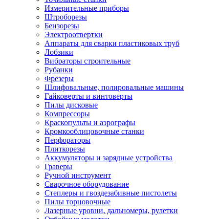
Измерительные приборы
Штроборезы
Бензорезы
Электроотвертки
Аппараты для сварки пластиковых труб
Лобзики
Вибраторы строительные
Рубанки
Фрезеры
Шлифовальные, полировальные машины
Гайковерты и винтоверты
Пилы дисковые
Компрессоры
Краскопульты и аэрографы
Кромкооблицовочные станки
Перфораторы
Плиткорезы
Аккумуляторы и зарядные устройства
Граверы
Ручной инструмент
Сварочное оборудование
Степлеры и гвоздезабивные пистолеты
Пилы торцовочные
Лазерные уровни, дальномеры, рулетки