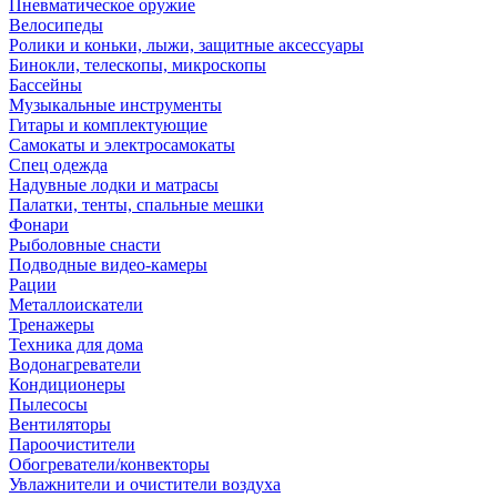
Пневматическое оружие
Велосипеды
Ролики и коньки, лыжи, защитные аксессуары
Бинокли, телескопы, микроскопы
Бассейны
Музыкальные инструменты
Гитары и комплектующие
Самокаты и электросамокаты
Спец одежда
Надувные лодки и матрасы
Палатки, тенты, спальные мешки
Фонари
Рыболовные снасти
Подводные видео-камеры
Рации
Металлоискатели
Тренажеры
Техника для дома
Водонагреватели
Кондиционеры
Пылесосы
Вентиляторы
Пароочистители
Обогреватели/конвекторы
Увлажнители и очистители воздуха