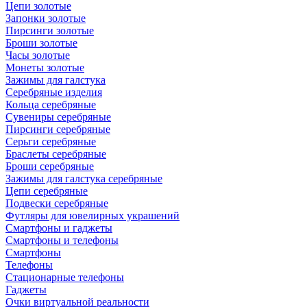
Цепи золотые
Запонки золотые
Пирсинги золотые
Броши золотые
Часы золотые
Монеты золотые
Зажимы для галстука
Серебряные изделия
Кольца серебряные
Сувениры серебряные
Пирсинги серебряные
Серьги серебряные
Браслеты серебряные
Броши серебряные
Зажимы для галстука серебряные
Цепи серебряные
Подвески серебряные
Футляры для ювелирных украшений
Смартфоны и гаджеты
Смартфоны и телефоны
Смартфоны
Телефоны
Стационарные телефоны
Гаджеты
Очки виртуальной реальности