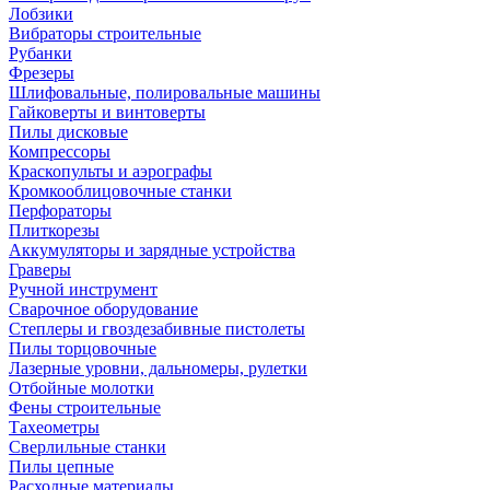
Лобзики
Вибраторы строительные
Рубанки
Фрезеры
Шлифовальные, полировальные машины
Гайковерты и винтоверты
Пилы дисковые
Компрессоры
Краскопульты и аэрографы
Кромкооблицовочные станки
Перфораторы
Плиткорезы
Аккумуляторы и зарядные устройства
Граверы
Ручной инструмент
Сварочное оборудование
Степлеры и гвоздезабивные пистолеты
Пилы торцовочные
Лазерные уровни, дальномеры, рулетки
Отбойные молотки
Фены строительные
Тахеометры
Сверлильные станки
Пилы цепные
Расходные материалы