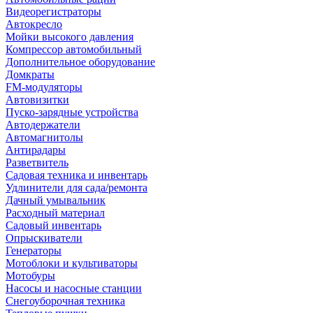
Видеорегистраторы
Автокресло
Мойки высокого давления
Компрессор автомобильный
Дополнительное оборудование
Домкраты
FM-модуляторы
Автовизитки
Пуско-зарядные устройства
Автодержатели
Автомагнитолы
Антирадары
Разветвитель
Садовая техника и инвентарь
Удлинители для сада/ремонта
Дачный умывальник
Расходный материал
Садовый инвентарь
Опрыскиватели
Генераторы
Мотоблоки и культиваторы
Мотобуры
Насосы и насосные станции
Снегоуборочная техника