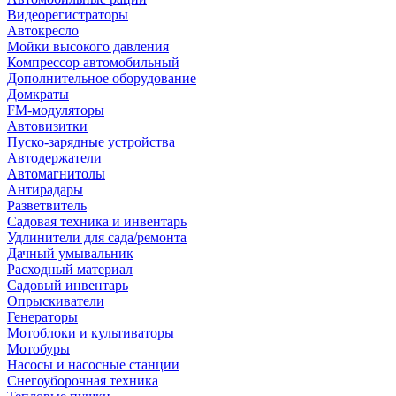
Видеорегистраторы
Автокресло
Мойки высокого давления
Компрессор автомобильный
Дополнительное оборудование
Домкраты
FM-модуляторы
Автовизитки
Пуско-зарядные устройства
Автодержатели
Автомагнитолы
Антирадары
Разветвитель
Садовая техника и инвентарь
Удлинители для сада/ремонта
Дачный умывальник
Расходный материал
Садовый инвентарь
Опрыскиватели
Генераторы
Мотоблоки и культиваторы
Мотобуры
Насосы и насосные станции
Снегоуборочная техника