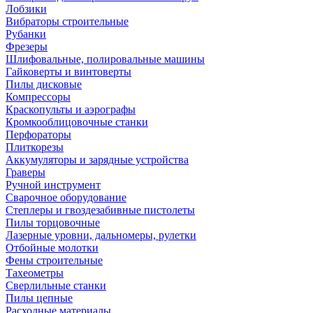
Лобзики
Вибраторы строительные
Рубанки
Фрезеры
Шлифовальные, полировальные машины
Гайковерты и винтоверты
Пилы дисковые
Компрессоры
Краскопульты и аэрографы
Кромкооблицовочные станки
Перфораторы
Плиткорезы
Аккумуляторы и зарядные устройства
Граверы
Ручной инструмент
Сварочное оборудование
Степлеры и гвоздезабивные пистолеты
Пилы торцовочные
Лазерные уровни, дальномеры, рулетки
Отбойные молотки
Фены строительные
Тахеометры
Сверлильные станки
Пилы цепные
Расходные материалы