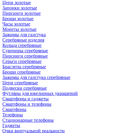
Цепи золотые
Запонки золотые
Пирсинги золотые
Броши золотые
Часы золотые
Монеты золотые
Зажимы для галстука
Серебряные изделия
Кольца серебряные
Сувениры серебряные
Пирсинги серебряные
Серьги серебряные
Браслеты серебряные
Броши серебряные
Зажимы для галстука серебряные
Цепи серебряные
Подвески серебряные
Футляры для ювелирных украшений
Смартфоны и гаджеты
Смартфоны и телефоны
Смартфоны
Телефоны
Стационарные телефоны
Гаджеты
Очки виртуальной реальности